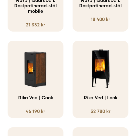
RB73 | Quaruba L
RB73 | Quaruba L
Rostpatinerad-stål
Rostpatinerad-stål
mobile
18 400
kr
21 332
kr
Den
Den
här
här
produkten
produkten
har
har
flera
flera
varianter.
varianter.
Rika Ved | Cook
Rika Ved | Look
De
De
46 190
kr
32 780
kr
olika
olika
alternativen
alternativen
kan
kan