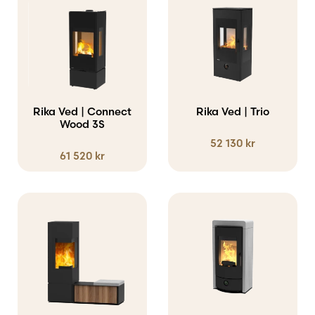
väljas
väljas
på
på
produktsidan
produktsidan
Rika Ved | Connect
Rika Ved | Trio
Wood 3S
52 130
kr
61 520
kr