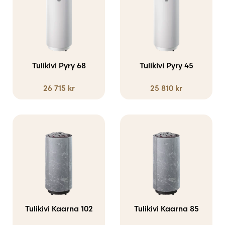
Tulikivi Pyry 68
Tulikivi Pyry 45
26 715
kr
25 810
kr
Den
Den
här
här
produkten
produkten
har
har
flera
flera
varianter.
varianter.
Tulikivi Kaarna 102
Tulikivi Kaarna 85
De
De