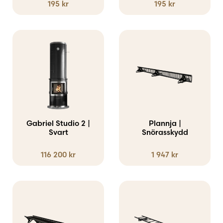
195
kr
195
kr
alternativen
alternativen
kan
kan
väljas
väljas
Den
på
på
här
produktsidan
produktsidan
produkten
har
flera
varianter.
Gabriel Studio 2 |
Plannja |
Svart
De
Snörasskydd
olika
116 200
kr
1 947
kr
alternativen
kan
väljas
Den
Den
på
här
här