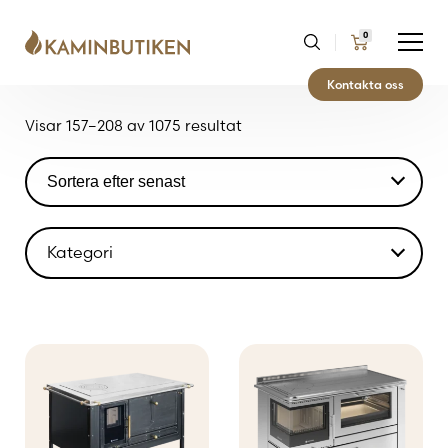
0
Kontakta oss
Sortera
Visar 157–208 av 1075 resultat
efter
senaste
Kategori
Eldstäder
Reservdelar och underhåll