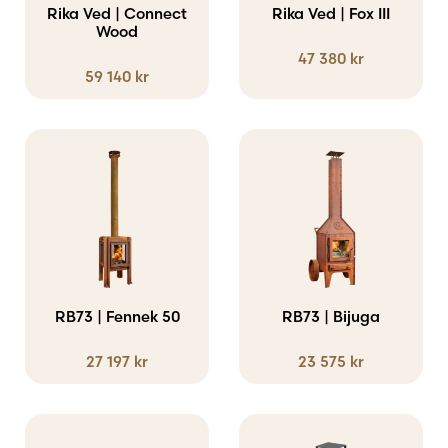
Rika Ved | Connect
Rika Ved | Fox III
Wood
47 380
kr
59 140
kr
Den
här
produkten
har
flera
varianter.
RB73 | Fennek 50
RB73 | Bijuga
De
27 197
kr
23 575
kr
olika
alternativen
kan
Den