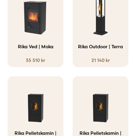
väljas
här
på
produkten
produktsidan
har
flera
varianter.
Rika Ved | Moka
Rika Outdoor | Terra
De
35 510
kr
21 140
kr
olika
alternativen
kan
väljas
på
produktsidan
Rika Pelletskamin |
Rika Pelletskamin |