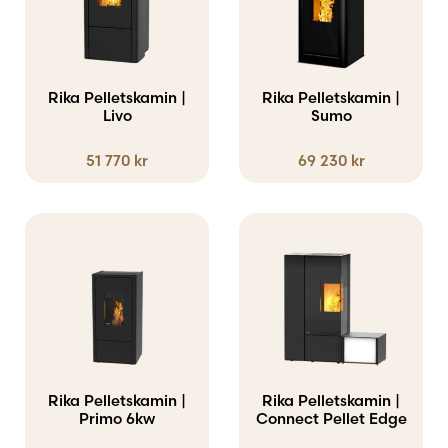
har
flera
varianter.
Rika Pelletskamin |
Rika Pelletskamin |
Livo
De
Sumo
olika
51 770
kr
69 230
kr
alternativen
kan
väljas
på
produktsidan
Rika Pelletskamin |
Rika Pelletskamin |
Primo 6kw
Connect Pellet Edge