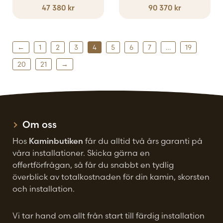
47 380
kr
90 370
kr
←
1
2
3
4
5
6
7
…
19
20
21
→
Om oss
Hos
Kaminbutiken
får du alltid två års garanti på
våra installationer. Skicka gärna en
offertförfrågan, så får du snabbt en tydlig
överblick av totalkostnaden för din kamin, skorsten
och installation.
Vi tar hand om allt från start till färdig installation