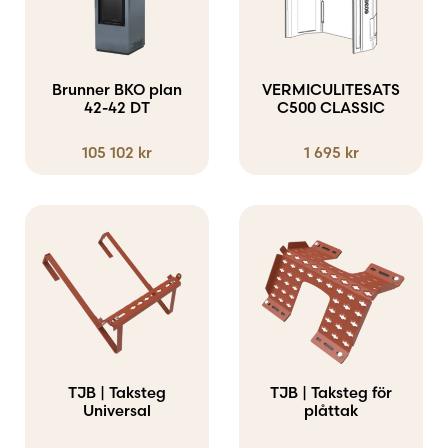
produktsidan
produktsidan
Brunner BKO plan
VERMICULITESATS
42-42 DT
C500 CLASSIC
105 102
kr
1 695
kr
Den
Den
här
här
produkten
produkten
har
har
flera
flera
varianter.
varianter.
TJB | Taksteg
TJB | Taksteg för
De
Universal
De
plåttak
olika
olika