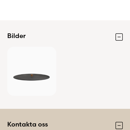
Material: Svartlackerat stål
Handtag: Mahogny
Med OFYR Cover 85 skyddar du din investering
och ser till att din OFYR alltid är redo att samla
Bilder
familj och vänner kring elden.
Kontakta oss