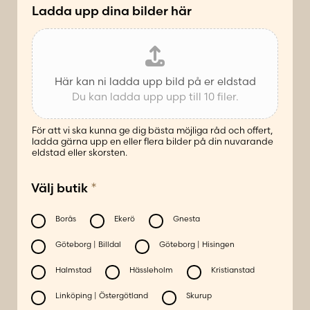
*
Ladda upp dina bilder här
Här kan ni ladda upp bild på er eldstad
Du kan ladda upp upp till 10 filer.
För att vi ska kunna ge dig bästa möjliga råd och offert,
ladda gärna upp en eller flera bilder på din nuvarande
eldstad eller skorsten.
*
Välj butik
Borås
Ekerö
Gnesta
Göteborg | Billdal
Göteborg | Hisingen
Halmstad
Hässleholm
Kristianstad
Linköping | Östergötland
Skurup