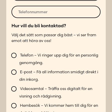
e
p
r
o
T
*
s
e
t
l
b
*
e
Hur vill du bli kontaktad?
i
f
l
Välj det sätt som passar dig bäst – vi ser fram
o
d
emot att höra av oss!
n
e
n
r
V
u
Telefon – Vi ringer upp dig för en personlig
L
i
m
genomgång.
a
l
m
d
l
e
E-post – Få all information smidigt direkt i
d
b
r
din inkorg.
a
l
*
d
i
Videosamtal – Träffa oss digitalt för en
i
k
visning och rådgivning.
n
o
a
n
Hembesök – Vi kommer hem till dig för en
t