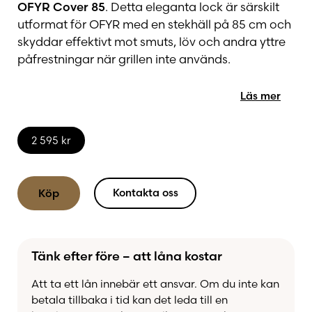
OFYR Cover 85
. Detta eleganta lock är särskilt
utformat för OFYR med en stekhäll på 85 cm och
skyddar effektivt mot smuts, löv och andra yttre
påfrestningar när grillen inte används.
Läs mer
Tillverkat av robust svartlackerat stål kombinerar
locket hållbarhet med en stilren design som
harmonierar perfekt med OFYRs ikoniska uttryck.
2 595
kr
Den exklusiva knoppen i mahogny ger både ett
elegant utseende och ett bekvämt grepp när
locket ska lyftas av eller sättas på plats.
Kontakta oss
Köp
OFYR Cover 85 är det perfekta tillbehöret för dig
som vill hålla din OFYR i bästa möjliga skick och
Tänk efter före – att låna kostar
alltid redo för nästa matlagningsupplevelse
utomhus.
Att ta ett lån innebär ett ansvar. Om du inte kan
betala tillbaka i tid kan det leda till en