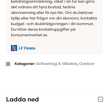
Fördelar med OFYR Cover 85
betalningsanmärkning, vilket i sin tur kan göra
det svårare att hyra bostad, teckna
abonnemang eller få nya lån. Om du behöver
Skyddar stekhällen när OFYR inte
hjälp eller har frågor om din ekonomi, kontakta
används
budget- och skuldrådgivningen i din kommun.
Tillverkat av slitstarkt svartlackerat stål
Du hittar deras kontaktuppgifter på
konsumentverket.se.
Elegant mahognyknopp för enkel
hantering
Hjälper till att hålla stekhällen ren från
smuts och löv
Kategorier:
Grillverktyg & tillbehör
,
Outdoor
Designat för OFYR med 85 cm stekhäll
Perfekt komplement för ökad livslängd
och enklare underhåll
Specifikationer
Ladda ned
Passar: OFYR 85
Diameter: Ø 85 cm