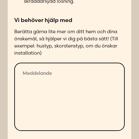
skräddarsydd lösning.
a
k
Vi behöver hjälp med
t
a
Berätta gärna lite mer om ditt hem och dina
d
önskemål, så hjälper vi dig på bästa sätt! (Till
p
exempel: hustyp, skorstenstyp, om du önskar
å
installation)
f
ö
M
l
e
j
d
a
d
n
e
d
l
e
a
s
n
ä
d
t
e
t