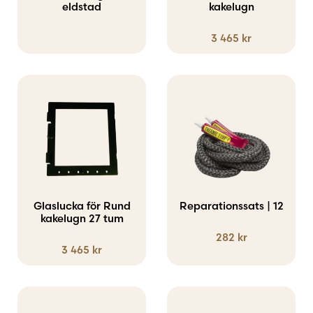
eldstad
kakelugn
3 465
kr
Glaslucka för Rund
Reparationssats | 12
kakelugn 27 tum
282
kr
3 465
kr