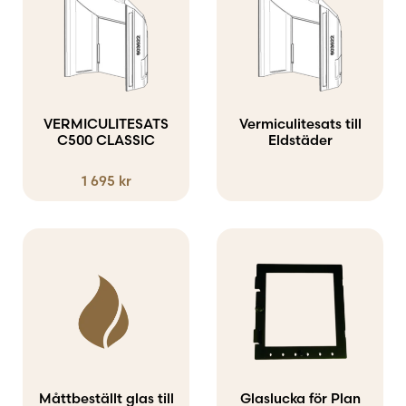
Inredning och redskap
Tillbehör
VERMICULITESATS
Vermiculitesats till
C500 CLASSIC
Eldstäder
1 695
kr
Måttbeställt glas till
Glaslucka för Plan