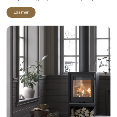
öppna spis.
Läs mer
Vi förstår vikten av att hålla din eldstad i toppform
för att säkerställa både effektiv uppvärmning och en
långvarig, säker användning. Våra reservdelar är av
högsta kvalitet och passar perfekt för att
upprätthålla både funktion och säkerhet.
Utforska vårt sortiment idag och ge din
eldstad den omsorg den förtjänar med
Kaminbutikens reservdelar!