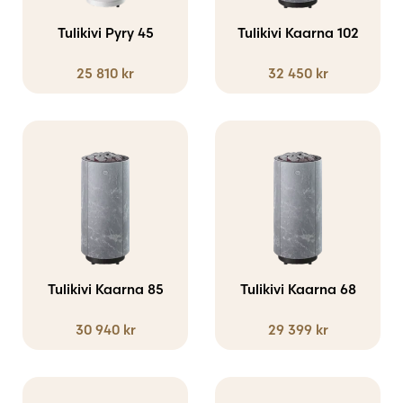
varianter.
Tulikivi Pyry 45
Tulikivi Kaarna 102
De
25 810
kr
32 450
kr
olika
alternativen
kan
Den
Den
väljas
här
här
på
produkten
produkten
produktsidan
har
har
flera
flera
varianter.
varianter.
Tulikivi Kaarna 85
Tulikivi Kaarna 68
De
De
30 940
kr
29 399
kr
olika
olika
alternativen
alternativen
kan
kan
Den