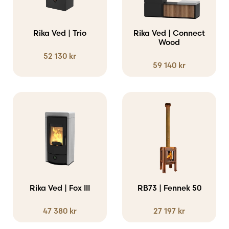
Rika Ved | Trio
Rika Ved | Connect
Wood
52 130
kr
59 140
kr
Den
här
produkten
har
flera
varianter.
Rika Ved | Fox III
RB73 | Fennek 50
De
47 380
kr
27 197
kr
olika