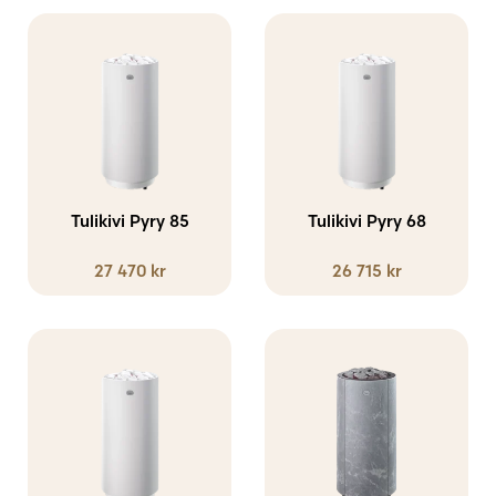
Tulikivi Pyry 85
Tulikivi Pyry 68
27 470
kr
26 715
kr
Den
här
produkten
har
flera