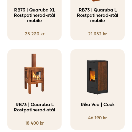
RB73 | Quaruba XL
RB73 | Quaruba L
Rostpatinerad-stål
Rostpatinerad-stål
mobile
mobile
23 230
kr
21 332
kr
Den
här
produkten
har
flera
varianter.
RB73 | Quaruba L
Rika Ved | Cook
Rostpatinerad-stål
De
46 190
kr
olika
18 400
kr
alternativen