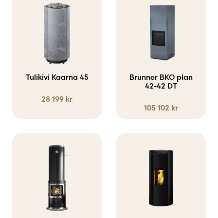
väljas
väljas
här
på
på
produkten
produktsidan
produktsidan
har
flera
varianter.
Tulikivi Kaarna 45
Brunner BKO plan
De
42-42 DT
28 199
kr
olika
105 102
kr
alternativen
kan
väljas
på
produktsidan