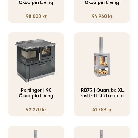
Ökoalpin Living
Ökoalpin Living
98 000
kr
94 960
kr
Pertinger | 90
RB73 | Quaruba XL
Ökoalpin Living
rostfritt stål mobile
92 270
kr
41 759
kr