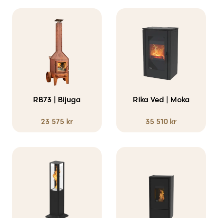
alternativen
kan
Den
väljas
här
på
produkten
produktsidan
har
flera
varianter.
RB73 | Bijuga
Rika Ved | Moka
De
23 575
kr
35 510
kr
olika
alternativen
kan
väljas
på
produktsidan