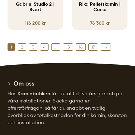
Gabriel Studio 2 |
Rika Pelletskamin |
Svart
Corso
116 200
kr
76 360
kr
1
2
3
4
…
15
16
17
→
Om oss
Hos
Kaminbutiken
får du alltid två års garanti på
våra installationer. Skicka gärna en
offertförfrågan, så får du snabbt en tydlig
överblick av totalkostnaden för din kamin, skorsten
och installation.