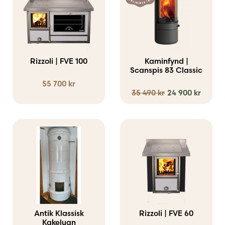
Rizzoli | FVE 100
Kaminfynd |
Scanspis 83 Classic
55 700
kr
Det
Det
35 490
kr
24 900
kr
ursprunglig
nuva
priset
prise
var:
är:
35
24
490 kr.
900 k
Antik Klassisk
Rizzoli | FVE 60
Kakelugn