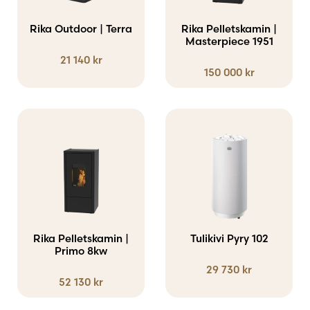
Rika Outdoor | Terra
Rika Pelletskamin |
Masterpiece 1951
21 140
kr
150 000
kr
Rika Pelletskamin |
Tulikivi Pyry 102
Primo 8kw
29 730
kr
52 130
kr