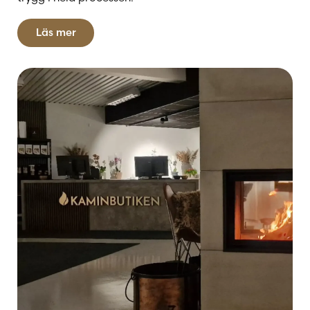
Läs mer
Oavsett om du söker en modern braskamin, en
traditionell vedspis eller en funktionell öppenspis, är
vi här för att göra installationen enkel och smidig.
Låt oss hjälpa dig att förvandla ditt hem med värme
och stil.
Välkommen till Kaminbutiken – din partner
för en varm och trygg eldstadslösning.