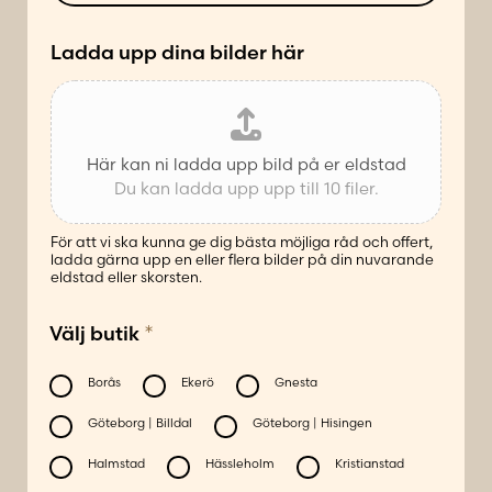
e
t
*
Ladda upp dina bilder här
Här kan ni ladda upp bild på er eldstad
Du kan ladda upp upp till 10 filer.
För att vi ska kunna ge dig bästa möjliga råd och offert,
ladda gärna upp en eller flera bilder på din nuvarande
eldstad eller skorsten.
*
Välj butik
Borås
Ekerö
Gnesta
Göteborg | Billdal
Göteborg | Hisingen
Halmstad
Hässleholm
Kristianstad