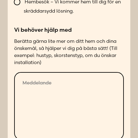
n
Hembesök – Vi kommer hem till dig för en
t
skräddarsydd lösning.
a
k
Vi behöver hjälp med
t
a
Berätta gärna lite mer om ditt hem och dina
d
önskemål, så hjälper vi dig på bästa sätt! (Till
p
exempel: hustyp, skorstenstyp, om du önskar
å
installation)
f
ö
M
l
e
j
d
a
d
n
e
d
l
e
a
s
n
ä
d
t