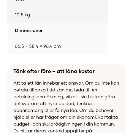
eller tillaga råvaror långsamt får du full kontroll
över luftflödet och grilltemperaturen.
10,5 kg
En praktisk kolpåfyllningslucka gör det möjligt att
Dimensioner
fylla på bränsle under grillningen utan att avbryta
tillagningen. När maten är färdiglagad förenklar
den smarta
66,5 × 58,4 × 96,4 cm
EasyDump™ askhinken
rengöringen
genom att snabbt samla upp askan för enkel
tömning.
Tänk efter före – att låna kostar
Grillen levereras dessutom med en
Att ta ett lån innebär ett ansvar. Om du inte kan
grillgallerlyftare som gör det säkert och smidigt
betala tillbaka i tid kan det leda till en
att hantera heta grillgaller vid påfyllning av kol
betalningsanmärkning, vilket i sin tur kan göra
eller rengöring.
det svårare att hyra bostad, teckna
abonnemang eller få nya lån. Om du behöver
Med sin robusta konstruktion, användarvänliga
hjälp eller har frågor om din ekonomi, kontakta
funktioner och generösa garanti är Char-Griller
budget- och skuldrådgivningen i din kommun.
57 cm Kettle Grill ett utmärkt val för dig som vill
Du hittar deras kontaktuppgifter på