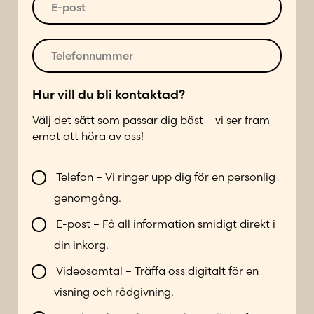
*
m
-
e
p
r
o
T
*
s
e
t
l
*
e
Hur vill du bli kontaktad?
f
Välj det sätt som passar dig bäst – vi ser fram
o
emot att höra av oss!
n
n
V
u
Telefon – Vi ringer upp dig för en personlig
i
m
genomgång.
l
m
l
e
E-post – Få all information smidigt direkt i
b
r
din inkorg.
l
*
i
Videosamtal – Träffa oss digitalt för en
k
visning och rådgivning.
o