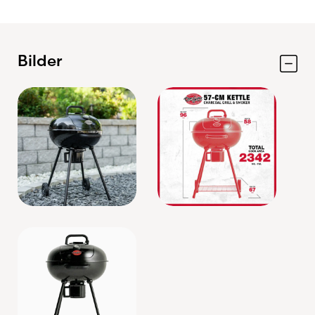
smidig rengöring
Inkluderad grillgallerlyftare för säker
hantering
Bilder
Perfekt för både direkt och indirekt
grillning
Robust konstruktion för lång hållbarhet
5 års garanti
Char-Griller 57 cm Kettle Grill är en mångsidig
kolgrill som ger dig den autentiska grillsmaken
och den flexibilitet som krävs för att lyckas med
allt från vardagsgrillning till helgens stora
barbecue.