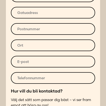
m
n
G
*
a
t
u
P
a
o
d
s
r
t
O
e
n
r
s
u
t
s
m
*
E
*
m
-
e
p
r
o
T
*
s
e
t
l
*
e
Hur vill du bli kontaktad?
f
Välj det sätt som passar dig bäst – vi ser fram
o
emot att höra av oss!