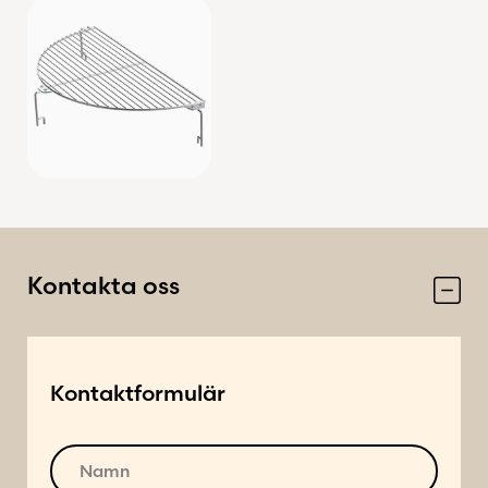
Kontakta oss
Kontaktformulär
N
a