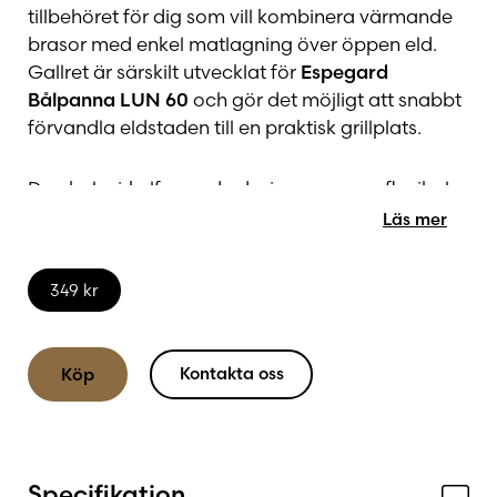
tillbehöret för dig som vill kombinera värmande
brasor med enkel matlagning över öppen eld.
Gallret är särskilt utvecklat för
Espegard
Bålpanna LUN 60
och gör det möjligt att snabbt
förvandla eldstaden till en praktisk grillplats.
Den halvcirkelformade designen ger en flexibel
matlagningsyta samtidigt som det finns plats att
Läs mer
fylla på ved och justera elden utan att behöva ta
bort gallret. Det gör grillningen smidigare och
349
kr
mer bekväm, oavsett om du lagar korv,
hamburgare, grönsaker eller andra favoriter över
glöden.
Kontakta oss
Köp
Gallret är enkelt att montera och ta bort vid
behov, vilket gör det till ett uppskattat tillbehör
för både vardagsbruk och sociala grillkvällar.
Specifikation