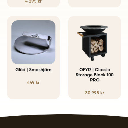
4 295
kr
Den
här
produkten
har
flera
varianter.
Glöd | Smashjärn
OFYR | Classic
De
Storage Black 100
PRO
449
kr
olika
alternativen
30 995
kr
kan
väljas
på
produktsidan