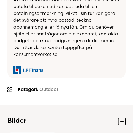
Ett utmärkt komplement till LUN 60
betala tillbaka i tid kan det leda till en
Specifikationer
betalningsanmärkning, vilket i sin tur kan göra
det svårare att hyra bostad, teckna
abonnemang eller få nya lån. Om du behöver
Egenskap
Värde
hjälp eller har frågor om din ekonomi, kontakta
Höjd
9 cm
budget- och skuldrådgivningen i din kommun.
Du hittar deras kontaktuppgifter på
Bredd
29 cm
konsumentverket.se.
Längd
57 cm
Vikt
0,8 kg
Espegard Bålpanna
Passar till
LUN 60
Kategori:
Outdoor
Grillning över
Användningsområde
öppen eld
Bilder