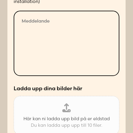
installation)
f
ö
M
l
e
j
d
a
d
n
e
d
l
e
a
s
n
ä
d
t
e
t
*
Ladda upp dina bilder här
Här kan ni ladda upp bild på er eldstad
Du kan ladda upp upp till 10 filer.