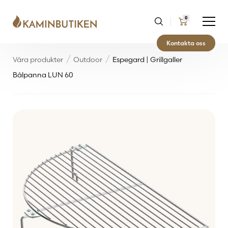
0
Kontakta oss
Våra produkter
Outdoor
Espegard | Grillgaller
Bålpanna LUN 60