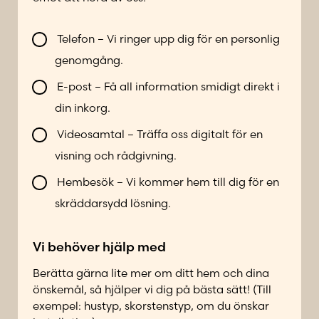
n
n
V
u
Telefon – Vi ringer upp dig för en personlig
i
m
genomgång.
l
m
l
e
E-post – Få all information smidigt direkt i
b
r
din inkorg.
l
*
i
Videosamtal – Träffa oss digitalt för en
k
visning och rådgivning.
o
n
Hembesök – Vi kommer hem till dig för en
t
skräddarsydd lösning.
a
k
Vi behöver hjälp med
t
a
Berätta gärna lite mer om ditt hem och dina
d
önskemål, så hjälper vi dig på bästa sätt! (Till
p
exempel: hustyp, skorstenstyp, om du önskar
å