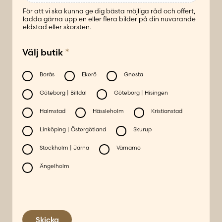
För att vi ska kunna ge dig bästa möjliga råd och offert,
ladda gärna upp en eller flera bilder på din nuvarande
eldstad eller skorsten.
b
*
Välj butik
u
t
i
Borås
Ekerö
Gnesta
k
Göteborg | Billdal
Göteborg | Hisingen
*
G
Halmstad
Hässleholm
Kristianstad
a
Linköping | Östergötland
Skurup
t
u
Stockholm | Järna
Värnamo
a
d
Ängelholm
r
e
s
s
Skicka