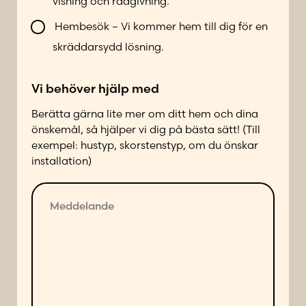
visning och rådgivning.
o
s
n
Hembesök – Vi kommer hem till dig för en
t
t
d
skräddarsydd lösning.
a
i
k
n
Vi behöver hjälp med
t
a
a
Berätta gärna lite mer om ditt hem och dina
d
önskemål, så hjälper vi dig på bästa sätt! (Till
p
exempel: hustyp, skorstenstyp, om du önskar
å
installation)
f
ö
M
l
e
j
d
a
d
n
e
d
l
e
a
s
n