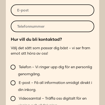
s
u
t
s
m
*
E
*
m
-
e
p
r
o
T
*
s
e
t
l
*
e
Hur vill du bli kontaktad?
f
Välj det sätt som passar dig bäst – vi ser fram
o
emot att höra av oss!
n
n
s
V
u
ä
Telefon – Vi ringer upp dig för en personlig
i
m
t
genomgång.
l
m
t
l
e
*
E-post – Få all information smidigt direkt i
b
r
E
din inkorg.
l
*
-
i
p
Videosamtal – Träffa oss digitalt för en
k
o