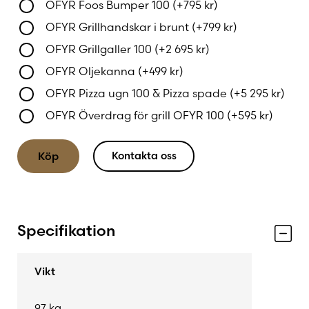
OFYR Foos Bumper 100
(+
795
kr
)
kräver minimalt underhåll, vilket gör den idealisk
för nordiska förhållanden.
OFYR Grillhandskar i brunt
(+
799
kr
)
OFYR Grillgaller 100
(+
2 695
kr
)
Under arbetsytan finns ett praktiskt
OFYR Oljekanna
(+
499
kr
)
förvaringsutrymme för ved som håller bränslet
OFYR Pizza ugn 100 & Pizza spade
(+
5 295
kr
)
organiserat och lättillgängligt inför grillningen.
Dessutom är modellen utrustad med ett smart
OFYR Överdrag för grill OFYR 100
(+
595
kr
)
tillbehörs- och flaskställ som kan monteras på
olika sidor för att anpassas efter ditt arbetsflöde.
Kontakta oss
Köp
Tillverkad i cortenstål utvecklar arbetsbänken
med tiden en vacker rostbrun patina som inte
bara ger ett unikt utseende utan också fungerar
Specifikation
som ett naturligt skydd mot väder och vind.
Resultatet är en möbel som kombinerar
Vikt
hållbarhet, funktion och design på ett sätt som
kännetecknar hela OFYR-sortimentet.
97 kg