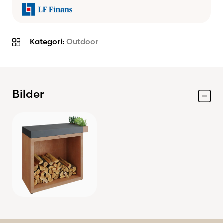
utekök
Perfekt för matförberedelser och
Kategori:
Outdoor
servering
Matchar OFYR Classic och övriga OFYR-
produkter
Kombination av funktion, förvaring och
Bilder
design
Specifikationer
Modell: OFYR Butcher Block Storage
Corten 90 CD
Material: Cortenstål och mörkgrå