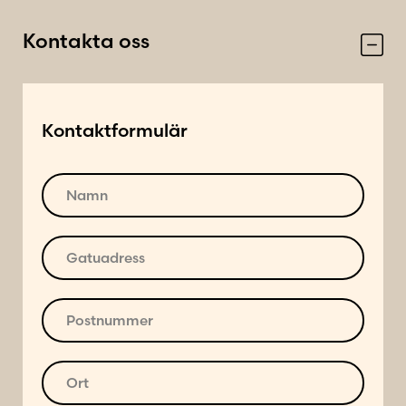
keramik
Mått: 45 × 105 × 88 cm
Kontakta oss
Mått arbetsyta: 45 × 90 cm
Förvaringskapacitet ved: cirka 0,28–0,30
m³
Kontaktformulär
Vikt: cirka 72–77 kg
Integrerat tillbehörs-/flaskställ
N
Användningsområde: Utekök, grillstation
a
m
och matförberedelser
n
G
*
a
t
u
P
a
o
d
s
r
t
O
e
n
r