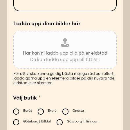
ä
d
t
e
t
*
Ladda upp dina bilder här
Här kan ni ladda upp bild på er eldstad
Du kan ladda upp upp till 10 filer.
För att vi ska kunna ge dig bästa möjliga råd och offert,
ladda gärna upp en eller flera bilder på din nuvarande
eldstad eller skorsten.
*
Välj butik
Borås
Ekerö
Gnesta
Göteborg | Billdal
Göteborg | Hisingen