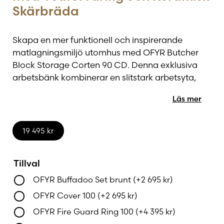
Skärbräda
Skapa en mer funktionell och inspirerande
matlagningsmiljö utomhus med OFYR Butcher
Block Storage Corten 90 CD. Denna exklusiva
arbetsbänk kombinerar en slitstark arbetsyta,
smart förvaring och vedförvaring i en elegant
Läs mer
design som passar perfekt tillsammans med
OFYRs grillar och utekök. Med sin kompakta
storlek och genomtänkta konstruktion är den ett
19 495
kr
självklart val för dig som vill få ut mer av ditt
utomhuskök.
Tillval
Den robusta arbetsytan i mörkgrå keramik ger en
OFYR Buffadoo Set brunt
(+
2 695
kr
)
hygienisk, slitstark och väderbeständig yta för
OFYR Cover 100
(+
2 695
kr
)
matförberedelser. Till skillnad från trä kan den
OFYR Fire Guard Ring 100
(+
4 395
kr
)
keramiska toppskivan stå utomhus året runt och