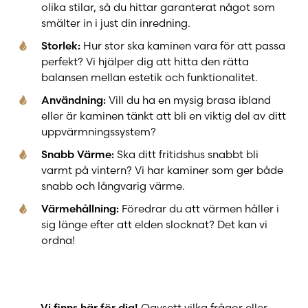
olika stilar, så du hittar garanterat något som
smälter in i just din inredning.
Råd inför köp
Storlek:
Hur stor ska kaminen vara för att passa
perfekt? Vi hjälper dig att hitta den rätta
balansen mellan estetik och funktionalitet.
Värmelagrande kaminplattor
Användning:
Vill du ha en mysig brasa ibland
eller är kaminen tänkt att bli en viktig del av ditt
uppvärmningssystem?
SSR
Snabb Värme:
Ska ditt fritidshus snabbt bli
varmt på vintern? Vi har kaminer som ger både
snabb och långvarig värme.
Värmehållning:
Föredrar du att värmen håller i
sig länge efter att elden slocknat? Det kan vi
ordna!
Vi finns här för dig!
Oavsett vilka frågor eller