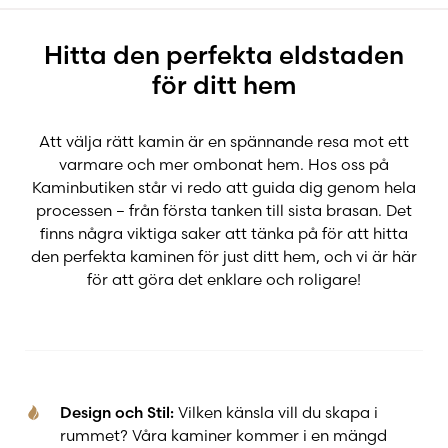
Anmälan till Kommunen
Hitta den perfekta eldstaden
för ditt hem
Elda rätt
Att välja rätt kamin är en spännande resa mot ett
varmare och mer ombonat hem. Hos oss på
FAQ – Vanliga frågor
Kaminbutiken står vi redo att guida dig genom hela
processen – från första tanken till sista brasan. Det
finns några viktiga saker att tänka på för att hitta
Garantier
den perfekta kaminen för just ditt hem, och vi är här
för att göra det enklare och roligare!
Hur renoverar man en kakelugn
Miljö & brasvärme
Design och Stil:
Vilken känsla vill du skapa i
rummet? Våra kaminer kommer i en mängd
Renovering