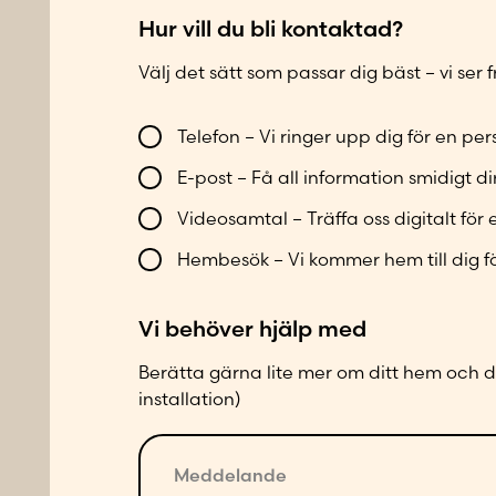
*
a
Hur vill du bli kontaktad?
d
Välj det sätt som passar dig bäst – vi ser
b
u
V
Telefon – Vi ringer upp dig för en p
t
i
i
E-post – Få all information smidigt dir
l
k
l
Videosamtal – Träffa oss digitalt för 
b
Hembesök – Vi kommer hem till dig f
l
i
Vi behöver hjälp med
k
o
Berätta gärna lite mer om ditt hem och di
n
installation)
t
M
a
e
k