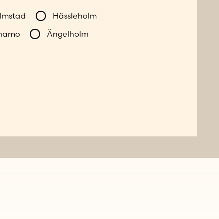
lmstad
Hässleholm
namo
Ängelholm