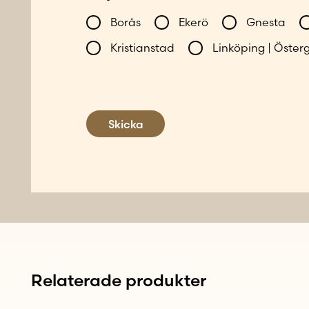
*
Borås
Ekerö
Gnesta
Kristianstad
Linköping | Öster
Skicka
Relaterade produkter