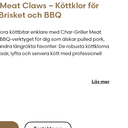
 Meat Claws – Köttklor för
 Brisket och BBQ
ora köttbitar enklare med Char-Griller Meat
BBQ-verktyget för dig som älskar pulled pork,
 andra långrökta favoriter. De robusta köttklorna
 isär, lyfta och servera kött med professionell
rkt rostfritt stål är dessa meat claws byggda för att
Läs mer
er och tuff användning vid grillen eller smokern.
onhandtagen ger ett bekvämt och säkert grepp,
de enklare och säkrare när du hanterar varmt kött
isär en saftig pulled pork, lyfta en stor brisket
ör servering ger köttklorna bättre kontroll och