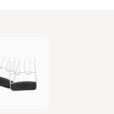
Enkla att rengöra
Passar kolgrill, s