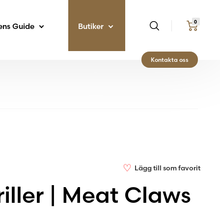
0
ens Guide
Butiker
Kontakta oss
♡
Lägg till som favorit
iller | Meat Claws