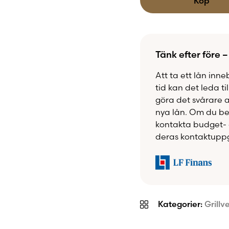
Köp
snabbare hantering än 
köttet till perfekta f
struktur.
Tänk efter före –
Char-Griller Meat Claw
nybörjare och erfarna 
Att ta ett lån inne
resultat hemma i trä
tid kan det leda ti
göra det svårare 
Fördelar
nya lån. Om du beh
kontakta budget- 
deras kontaktuppg
Perfekta för pulle
kött
Riv, lyft och hant
Tillverkade i robust
Ergonomiska sili
Kategorier:
Grillv
Klarar stora och 