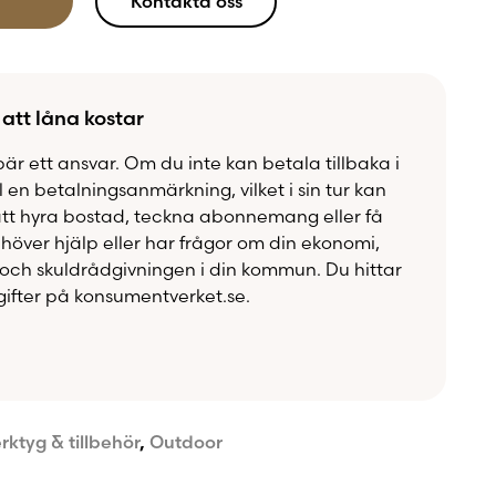
Kontakta oss
vanliga gafflar. De vassa klorna river effektivt
ibrer samtidigt som du behåller saftighet och
 att låna kostar
s är ett uppskattat grilltillbehör för både
BBQ-entusiaster som vill få ett professionellt
bär ett ansvar. Om du inte kan betala tillbaka i
dgården.
ll en betalningsanmärkning, vilket i sin tur kan
att hyra bostad, teckna abonnemang eller få
över hjälp eller har frågor om din ekonomi,
och skuldrådgivningen i din kommun. Du hittar
ifter på konsumentverket.se.
d pork, brisket, kyckling och annat BBQ-
era kött snabbt och enkelt
 rostfritt stål
konhandtag med bekvämt grepp
erktyg & tillbehör
,
Outdoor
tunga köttstycken