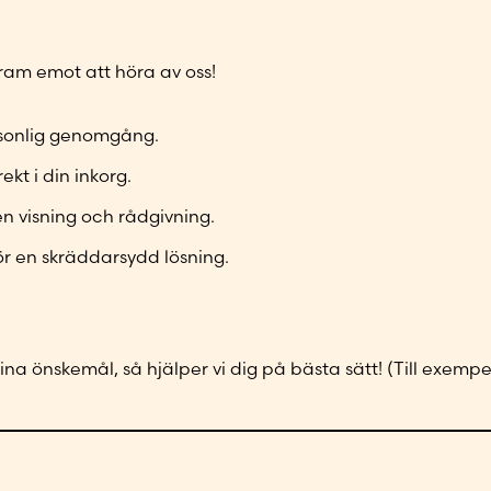
r
m
o
e
e
m
s
f
s
e
 fram emot att höra av oss!
t
o
s
r
*
n
*
*
n
ersonlig genomgång.
u
ekt i din inkorg.
m
m
en visning och rådgivning.
e
ör en skräddarsydd lösning.
r
*
na önskemål, så hjälper vi dig på bästa sätt! (Till exempe