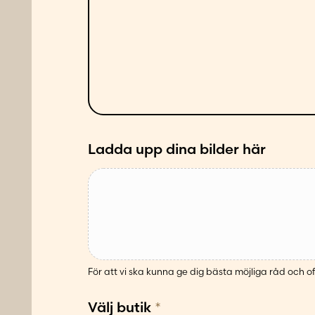
d
t
d
a
e
d
l
p
a
å
n
f
d
ö
e
l
Ladda upp dina bilder här
j
a
n
d
e
s
ä
För att vi ska kunna ge dig bästa möjliga råd och of
t
t
Välj butik
*