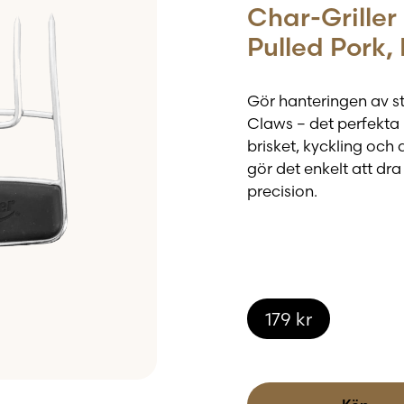
Char-Griller
Pulled Pork,
Gör hanteringen av st
Claws – det perfekta 
brisket, kyckling och
gör det enkelt att dra
precision.
Tillverkade av slitsta
klara höga temperatur
De ergonomiska silik
vilket gör arbetet bå
179
kr
direkt från grillen.
Oavsett om du ska dra 
eller förbereda kött f