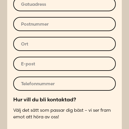
n
G
*
a
t
u
P
a
o
d
s
*
r
t
O
E
e
n
r
-
s
u
t
p
s
m
*
E
o
*
m
-
s
e
p
t
r
o
T
h
*
s
e
ä
t
l
r
*
e
Hur vill du bli kontaktad?
h
f
ä
Välj det sätt som passar dig bäst – vi ser fram
o
r
emot att höra av oss!
n
n