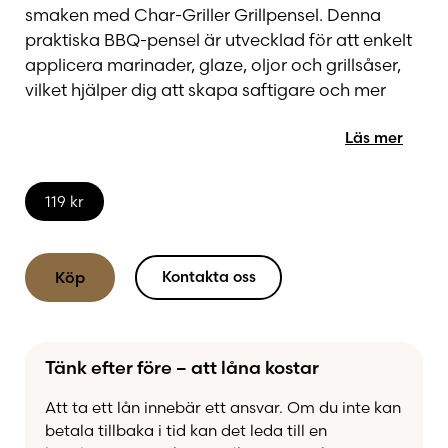
smaken med Char-Griller Grillpensel. Denna
praktiska BBQ-pensel är utvecklad för att enkelt
applicera marinader, glaze, oljor och grillsåser,
vilket hjälper dig att skapa saftigare och mer
smakrika grillresultat varje gång. De slitstarka
Läs mer
silikonborsten håller kvar mer vätska än
traditionella penslar, vilket gör det enklare att
fördela smakerna jämnt över råvarorna.
119
kr
Penseln är tillverkad med en robust konstruktion i
rostfritt stål som klarar frekvent användning vid
Kontakta oss
Köp
både grill och utekök. Det gummerade
handtaget ger ett bekvämt och halksäkert grepp
samtidigt som det skyddar händerna från
Tänk efter före – att låna kostar
värmen när du arbetar nära grillgallret.
Att ta ett lån innebär ett ansvar. Om du inte kan
Oavsett om du penslar ribs med BBQ-sås,
betala tillbaka i tid kan det leda till en