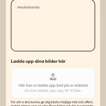
M
l
e
j
d
a
d
n
e
d
l
e
a
s
n
ä
d
t
e
t
*
Ladda upp dina bilder här
Här kan ni ladda upp bild på er eldstad
Du kan ladda upp upp till 10 filer.
För att vi ska kunna ge dig bästa möjliga råd och offert,
ladda gärna upp en eller flera bilder på din nuvarande