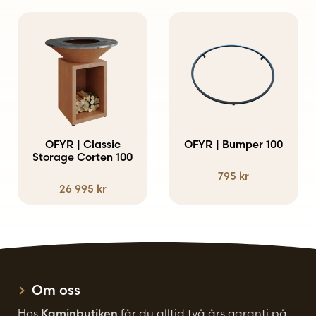
OFYR | Classic
OFYR | Bumper 100
Storage Corten 100
795
kr
26 995
kr
Om oss
Hos
Kaminbutiken
får du alltid två års garanti på