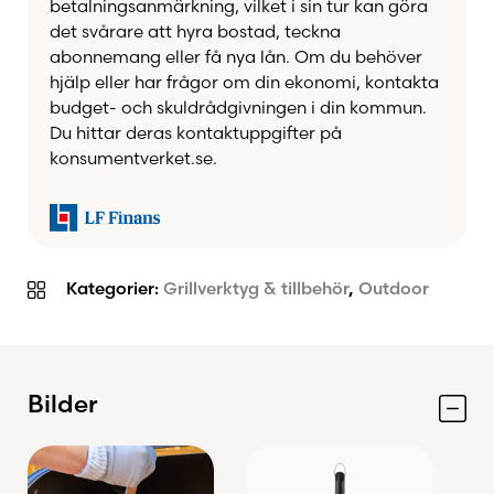
glaserar kyckling eller applicerar olja på
betalningsanmärkning, vilket i sin tur kan göra
grönsaker hjälper Char-Griller Grillpensel dig att
det svårare att hyra bostad, teckna
få ett jämnt och professionellt resultat. Den
abonnemang eller få nya lån. Om du behöver
hjälp eller har frågor om din ekonomi, kontakta
integrerade upphängningskroken gör dessutom
budget- och skuldrådgivningen i din kommun.
förvaringen enkel och ser till att verktyget alltid
Du hittar deras kontaktuppgifter på
finns nära till hands när det är dags att grilla.
konsumentverket.se.
Ett bra grillresultat handlar inte bara om rätt
temperatur – det handlar också om att bygga
smak. Med en kvalitativ grillpensel blir det
enklare att skapa den där perfekta ytan och
Kategorier:
Grillverktyg & tillbehör
,
Outdoor
saftigheten som kännetecknar riktigt bra BBQ.
Fördelar
Bilder
Perfekt för marinader, glaze, olja och
BBQ-såser