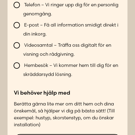
V
u
Telefon – Vi ringer upp dig för en personlig
i
m
genomgång.
l
m
l
e
E-post – Få all information smidigt direkt i
b
r
din inkorg.
l
*
i
Videosamtal – Träffa oss digitalt för en
k
visning och rådgivning.
o
n
Hembesök – Vi kommer hem till dig för en
t
skräddarsydd lösning.
a
k
Vi behöver hjälp med
t
a
Berätta gärna lite mer om ditt hem och dina
d
önskemål, så hjälper vi dig på bästa sätt! (Till
p
exempel: hustyp, skorstenstyp, om du önskar
å
installation)
f
ö