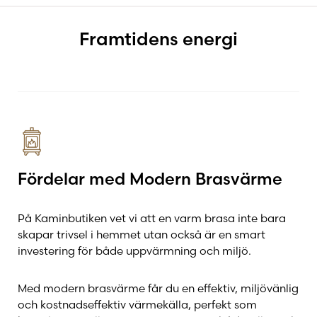
Anmälan till Kommunen
Framtidens energi
Elda rätt
FAQ – Vanliga frågor
Garantier
Fördelar med Modern Brasvärme
Hur renoverar man en kakelugn
På Kaminbutiken vet vi att en varm brasa inte bara
skapar trivsel i hemmet utan också är en smart
investering för både uppvärmning och miljö.
Miljö & brasvärme
Med modern brasvärme får du en effektiv, miljövänlig
och kostnadseffektiv värmekälla, perfekt som
Renovering