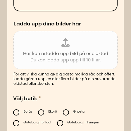
ä
d
t
e
t
*
Ladda upp dina bilder här
Här kan ni ladda upp bild på er eldstad
Du kan ladda upp upp till 10 filer.
För att vi ska kunna ge dig bästa möjliga råd och offert,
ladda gärna upp en eller flera bilder på din nuvarande
eldstad eller skorsten.
*
Välj butik
Borås
Ekerö
Gnesta
Göteborg | Billdal
Göteborg | Hisingen