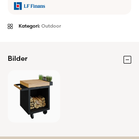
Del av OFYR PRO-serien
Elegant svartlackerad stålkonstruktion
Perfekt för utekök, grillstationer och
Kategori:
Outdoor
terrasser
Bilder
Specifikationer
Modell: OFYR Mise en Place Table Black
65 PRO TW
Material: Svartlackerat stål och teakträ
Arbetsyta: 65 x 65 cm
Mått: 95 x 65 x 89 cm
Förvaringskapacitet: 0,2 m³