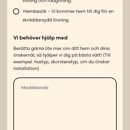
visning och rådgivning.
o
n
Hembesök – Vi kommer hem till dig för en
t
skräddarsydd lösning.
a
k
Vi behöver hjälp med
t
a
Berätta gärna lite mer om ditt hem och dina
d
önskemål, så hjälper vi dig på bästa sätt! (Till
p
exempel: hustyp, skorstenstyp, om du önskar
å
installation)
f
ö
M
l
e
j
d
a
d
n
e
d
l
e
a
s
n