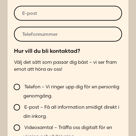
s
u
t
a
s
m
*
E
t
*
m
-
u
e
p
a
r
o
T
d
*
s
e
r
t
l
e
*
e
Hur vill du bli kontaktad?
s
f
s
Välj det sätt som passar dig bäst – vi ser fram
o
emot att höra av oss!
n
n
V
u
Telefon – Vi ringer upp dig för en personlig
i
m
genomgång.
l
m
l
e
E-post – Få all information smidigt direkt i
b
r
din inkorg.
l
*
i
Videosamtal – Träffa oss digitalt för en
k