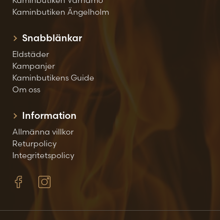
Kaminbutiken Värnamo
Kaminbutiken Ängelholm
Snabblänkar
Eldstäder
Kampanjer
Kaminbutikens Guide
Om oss
Information
Allmänna villkor
Returpolicy
Integritetspolicy