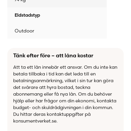
kombineras med andra moduler för att skapa ett
komplett och professionellt utekök.
Eldstadstyp
OFYR Mise en Place Table Black 65 PRO TW är
Outdoor
det perfekta valet för dig som vill kombinera
funktion, mobilitet och premiumdesign i en
kompakt lösning för utomhusmatlagning.
Tänk efter före – att låna kostar
Fördelar
Att ta ett lån innebär ett ansvar. Om du inte kan
betala tillbaka i tid kan det leda till en
betalningsanmärkning, vilket i sin tur kan göra
Skärbräda i exklusiv teak
det svårare att hyra bostad, teckna
Kompakt arbetsyta på 65 x 65 cm
abonnemang eller få nya lån. Om du behöver
hjälp eller har frågor om din ekonomi, kontakta
Mobil design med handtag och hjul
budget- och skuldrådgivningen i din kommun.
Praktisk förvaring för ved och tillbehör
Du hittar deras kontaktuppgifter på
Inkluderar verktygsbricka för kryddor och
konsumentverket.se.
redskap