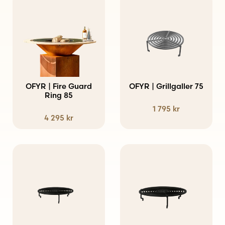
OFYR | Fire Guard
OFYR | Grillgaller 75
Ring 85
1 795
kr
4 295
kr