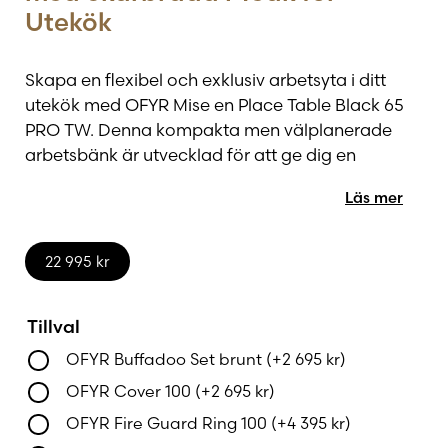
Utekök
Skapa en flexibel och exklusiv arbetsyta i ditt
utekök med OFYR Mise en Place Table Black 65
PRO TW. Denna kompakta men välplanerade
arbetsbänk är utvecklad för att ge dig en
praktisk plats för matförberedelser, servering och
Läs mer
förvaring – direkt intill din OFYR-grill eller
matlagningsstation. Med sin eleganta svarta
finish och vackra skärbräda i teak blir den lika
22 995
kr
mycket en designmöbel som ett funktionellt
arbetsredskap.
Tillval
Den generösa arbetsytan på 65 x 65 cm ger gott
OFYR Buffadoo Set brunt
(+
2 695
kr
)
om plats för att förbereda råvaror, skära
OFYR Cover 100
(+
2 695
kr
)
grönsaker eller arrangera uppläggningar inför
OFYR Fire Guard Ring 100
(+
4 395
kr
)
servering. Skärbrädan i massiv teak erbjuder en