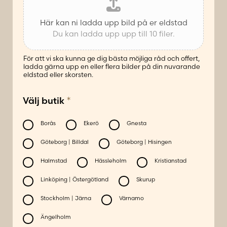
Här kan ni ladda upp bild på er eldstad
Du kan ladda upp upp till 10 filer.
För att vi ska kunna ge dig bästa möjliga råd och offert,
ladda gärna upp en eller flera bilder på din nuvarande
eldstad eller skorsten.
*
Välj butik
Borås
Ekerö
Gnesta
Göteborg | Billdal
Göteborg | Hisingen
Halmstad
Hässleholm
Kristianstad
Linköping | Östergötland
Skurup
Stockholm | Järna
Värnamo
Ängelholm