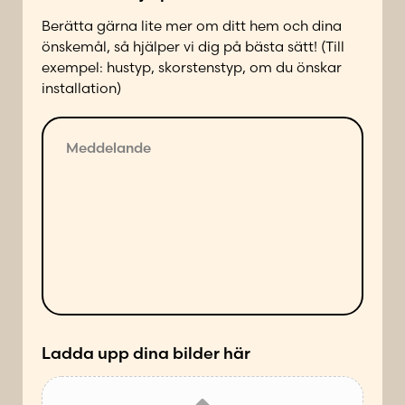
b
a
u
Berätta gärna lite mer om ditt hem och dina
d
t
önskemål, så hjälper vi dig på bästa sätt! (Till
p
i
exempel: hustyp, skorstenstyp, om du önskar
å
k
installation)
f
*
ö
M
G
l
e
a
j
d
t
a
d
u
n
e
a
d
l
d
e
a
r
s
n
e
ä
d
s
t
e
s
t
*
Ladda upp dina bilder här