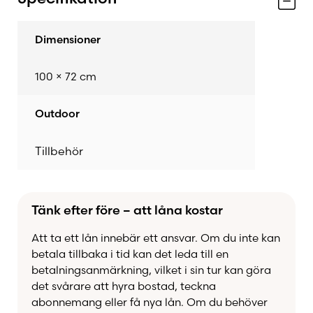
skapar en varm och inbjudande atmosfär.
Eftersom skinnet inte är impregnerat
Dimensioner
rekommenderas användning på torra ytor. Det
gör det särskilt lämpligt för inglasade uterum,
100 × 72 cm
altaner under tak, stugor och inomhusmiljöer där
du vill addera en naturlig och exklusiv känsla.
Outdoor
Egenskaper
Tillbehör
Äkta skinn från tibetanskt bergsfår
Mjuk, silkeslen och lockig päls
Tänk efter före – att låna kostar
Varje skinn har unika färgvariationer
Att ta ett lån innebär ett ansvar. Om du inte kan
Passar som sitt- eller liggunderlag
betala tillbaka i tid kan det leda till en
betalningsanmärkning, vilket i sin tur kan göra
Elegant inredningsdetalj för hem och
det svårare att hyra bostad, teckna
stuga
abonnemang eller få nya lån. Om du behöver