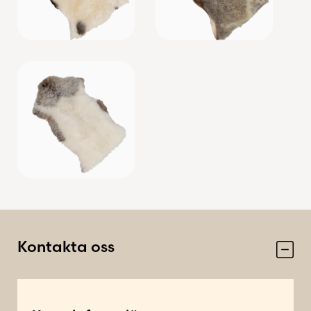
Användning
Sitt- eller liggunderlag
Impregnerat
Nej
Storlek
Cirka 100 × 72 cm
Kontakta oss