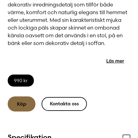
dekorativ inredningsdetalj som tillför både
värme, komfort och naturlig elegans till hemmet
eller uterummet. Med sin karakteristiskt mjuka
och lockiga päls skapar skinnet en ombonad
känsla oavsett om det används i en stol, på en
bänk eller som dekorativ detalj i soffan.
Skinnet kommer från tibetanskt bergsfår, känt för
Läs mer
sin silkeslena kvalitet och sitt unika utseende.
Varje skinn har naturliga variationer i färg,
990
kr
struktur och lockighet, vilket gör varje exemplar
helt unikt.
Kontakta oss
Köp
Tack vare sin generösa storlek passar skinnet lika
bra som sittunderlag som liggunderlag eller som
ett stilfullt inslag i inredningen. Den mjuka pälsen
ger en behaglig känsla samtidigt som den
Specifikation