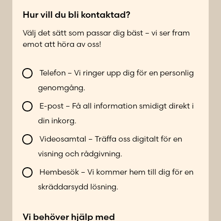
t
l
*
e
Hur vill du bli kontaktad?
f
Välj det sätt som passar dig bäst – vi ser fram
o
emot att höra av oss!
n
n
V
u
Telefon – Vi ringer upp dig för en personlig
i
m
genomgång.
l
m
l
e
E-post – Få all information smidigt direkt i
b
r
din inkorg.
l
*
i
Videosamtal – Träffa oss digitalt för en
k
visning och rådgivning.
o
n
Hembesök – Vi kommer hem till dig för en
t
skräddarsydd lösning.
a
k
*
Vi behöver hjälp med
t