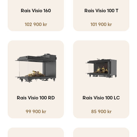
varianter.
Rais Visio 160
Rais Visio 100 T
De
102 900
kr
101 900
kr
olika
alternativen
kan
väljas
på
produktsidan
Rais Visio 100 RD
Rais Visio 100 LC
99 900
kr
85 900
kr