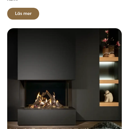
Läs mer
Gaseldstäder är ett utmärkt val för dig som vill ha ett
rent, underhållsfritt och lättanvänt alternativ till den
klassiska braskaminen. Välj mellan flera modeller och
stilar – från inbyggda till fristående eldstäder – och
hitta en lösning som passar både ditt hem och din
livsstil.
Hos Kaminbutiken hjälper vi dig hela vägen – från
rådgivning till installation. Välkommen in och
upptäck hur en gaseldstad kan förvandla ditt
vardagsrum till en plats för avkoppling och
gemenskap.
Gaseldstäder – värme med
fingertoppskänsla.