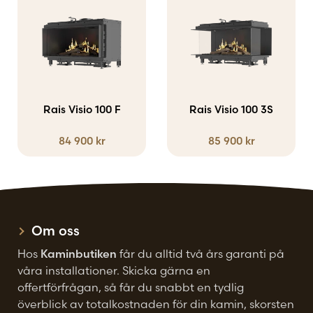
Rais Visio 100 F
Rais Visio 100 3S
84 900
kr
85 900
kr
Om oss
Hos
Kaminbutiken
får du alltid två års garanti på
våra installationer. Skicka gärna en
offertförfrågan, så får du snabbt en tydlig
överblick av totalkostnaden för din kamin, skorsten