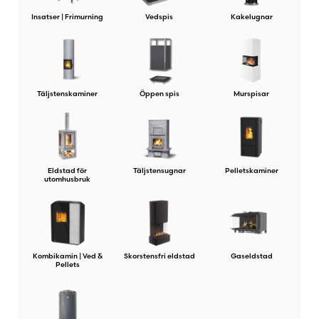
Insatser | Frimurning
Vedspis
Kakelugnar
Täljstenskaminer
Öppen spis
Murspisar
Eldstad för
Täljstensugnar
Pelletskaminer
utomhusbruk
Kombikamin | Ved &
Skorstensfri eldstad
Gaseldstad
Pellets