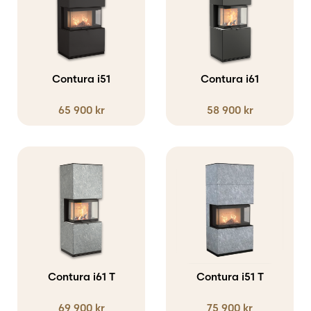
produkten
produkten
har
har
flera
flera
varianter.
varianter.
Contura i51
Contura i61
De
De
65 900
kr
58 900
kr
olika
olika
alternativen
alternativen
kan
kan
väljas
väljas
på
på
produktsidan
produktsidan
Contura i61 T
Contura i51 T
69 900
kr
75 900
kr