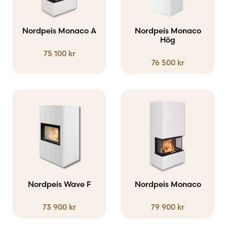
flera
flera
varianter.
varianter.
Nordpeis Monaco A
Nordpeis Monaco
De
De
Hög
75 100
kr
olika
olika
76 500
kr
alternativen
alternativen
kan
kan
väljas
väljas
Den
Den
på
på
här
här
produktsidan
produktsidan
produkten
produkten
har
har
flera
flera
varianter.
varianter.
Nordpeis Wave F
Nordpeis Monaco
De
De
73 900
kr
79 900
kr
olika
olika
alternativen
alternativen