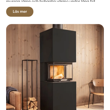
murspis jämn och behaglig värme under lång tid.
Den stilrena utformningen passar både klassiska och
Läs mer
samtida hem, och möjligheterna till anpassning gör
att du kan skapa en lösning som smälter in perfekt i
just din inredning.
Hos Kaminbutiken hittar du ett brett urval av
murspisar från ledande tillverkare – samtliga med
fokus på hög prestanda, låg miljöpåverkan och tidlös
design.
Vi hjälper dig från idé till färdig installation –
så att du får en eldstad som passar dina
behov och drömmar.
Välkommen att upptäcka murspisens magi hos
Kaminbutiken!