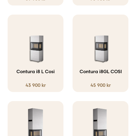
Contura i8 L Cosi
Contura i8GL COSI
43 900
kr
45 900
kr
Den
här
produkten