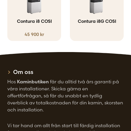
har
flera
varianter.
Contura i8 COSI
Contura i8G COSI
De
45 900
kr
olika
alternativen
kan
väljas
på
Om oss
produktsidan
Hos
Kaminbutiken
får du alltid två års garanti på
våra installationer. Skicka gärna en
offertförfrågan, så får du snabbt en tydlig
överblick av totalkostnaden för din kamin, skorsten
och installation.
Vi tar hand om allt från start till färdig installation