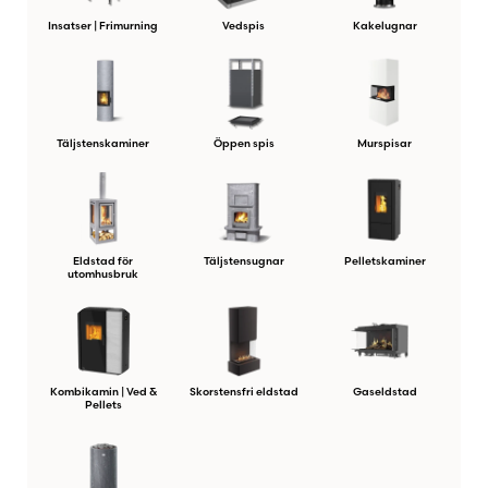
Insatser | Frimurning
Vedspis
Kakelugnar
Täljstenskaminer
Öppen spis
Murspisar
Eldstad för
Täljstensugnar
Pelletskaminer
utomhusbruk
Kombikamin | Ved &
Skorstensfri eldstad
Gaseldstad
Pellets