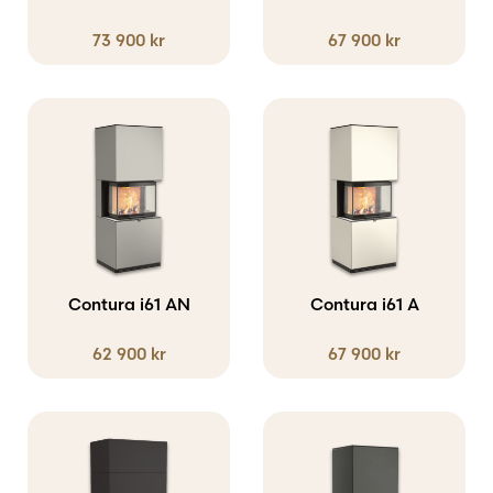
73 900
kr
67 900
kr
Contura i61 AN
Contura i61 A
62 900
kr
67 900
kr
Den
Den
här
här