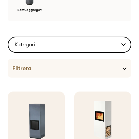
Bastuaggregat
Kategori
Eldstäder
Filtrera
Reservdelar och underhåll
Inredning och redskap
Tillbehör