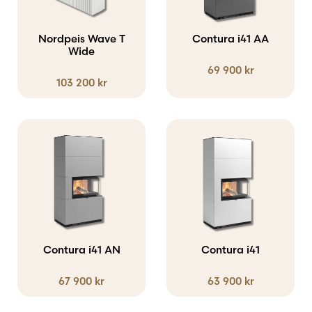
flera
flera
varianter.
varianter.
Nordpeis Wave T
Contura i41 AA
De
Wide
De
69 900
kr
olika
olika
103 200
kr
alternativen
alternativen
kan
kan
väljas
väljas
Den
Den
på
på
här
här
produktsidan
produktsidan
produkten
produkten
har
har
flera
flera
varianter.
varianter.
Contura i41 AN
Contura i41
De
De
67 900
kr
63 900
kr
olika
olika
alternativen
alternativen