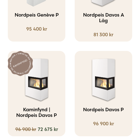
flera
flera
varianter.
varianter.
Nordpeis Genève P
Nordpeis Davos A
De
De
Låg
95 400
kr
olika
olika
81 300
kr
alternativen
alternativen
kan
kan
väljas
väljas
Den
på
på
här
produktsidan
produktsidan
produkten
har
flera
varianter.
Kaminfynd |
Nordpeis Davos P
Nordpeis Davos P
De
96 900
kr
olika
Det
Det
96 900
kr
72 675
kr
ursprungliga
nuvarande
alternativen
priset
priset