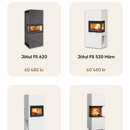
kan
kan
Den
väljas
väljas
här
på
på
produkten
produktsidan
produktsidan
har
flera
varianter.
Jötul FS 620
Jötul FS 520 Hörn
De
60 480
kr
60 480
kr
olika
alternativen
kan
väljas
på
produktsidan