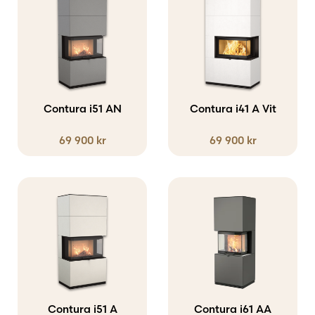
här
produkten
har
flera
varianter.
Contura i51 AN
Contura i41 A Vit
De
69 900
kr
69 900
kr
olika
alternativen
kan
väljas
på
produktsidan
Contura i51 A
Contura i61 AA