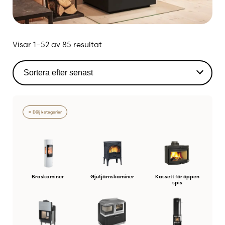
Sortera
Visar 1–52 av 85 resultat
efter
senaste
✕ Dölj kategorier
Braskaminer
Gjutjärnskaminer
Kassett för öppen
spis