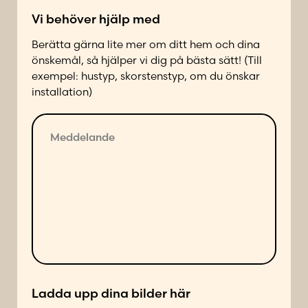
k
Vi behöver hjälp med
t
a
Berätta gärna lite mer om ditt hem och dina
d
önskemål, så hjälper vi dig på bästa sätt! (Till
p
exempel: hustyp, skorstenstyp, om du önskar
å
installation)
f
ö
M
l
e
j
d
a
d
n
e
d
l
e
a
s
n
ä
d
t
e
t
*
Ladda upp dina bilder här