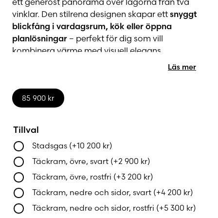
ett generöst panorama över lågorna från två
vinklar. Den stilrena designen skapar ett
snyggt
blickfång i vardagsrum, kök eller öppna
planlösningar
– perfekt för dig som vill
kombinera värme med visuell elegans.
Läs mer
Den naturtrogna flambilden kontrolleras enkelt
via
fjärrkontroll, mobil eller surfplatta
, vilket ger
85 900
kr
dig
full kontroll över både värme och stämning
med ett knapptryck.
Tillval
Välj mellan ram i
svart eller rostfritt stål
– båda
Stadsgas
(+
10 200
kr
)
alternativen smälter sömlöst in i olika
Täckram, övre, svart
(+
2 900
kr
)
inredningsstilar.
Täckram, övre, rostfri
(+
3 200
kr
)
RAIS Visio 100 LC
kan anslutas till
naturgas,
Täckram, nedre och sidor, svart
(+
4 200
kr
)
stadsgas, gasol eller biogas
, vilket gör den till ett
Täckram, nedre och sidor, rostfri
(+
5 300
kr
)
flexibelt och miljövänligt alternativ
för både nya