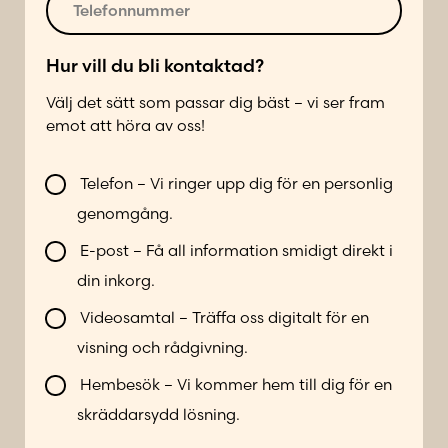
*
s
e
t
l
*
e
Hur vill du bli kontaktad?
f
Välj det sätt som passar dig bäst – vi ser fram
o
emot att höra av oss!
n
n
V
u
Telefon – Vi ringer upp dig för en personlig
i
m
genomgång.
l
m
l
e
E-post – Få all information smidigt direkt i
b
r
din inkorg.
l
*
i
Videosamtal – Träffa oss digitalt för en
k
visning och rådgivning.
o
n
Hembesök – Vi kommer hem till dig för en
t
skräddarsydd lösning.
a