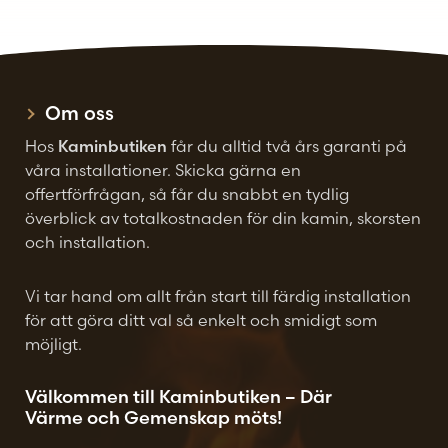
alternativen
alternativen
kan
kan
väljas
väljas
på
på
Om oss
produktsidan
produktsidan
Hos
Kaminbutiken
får du alltid två års garanti på
våra installationer. Skicka gärna en
offertförfrågan, så får du snabbt en tydlig
överblick av totalkostnaden för din kamin, skorsten
och installation.
Vi tar hand om allt från start till färdig installation
för att göra ditt val så enkelt och smidigt som
möjligt.
Välkommen till Kaminbutiken – Där
Värme och Gemenskap möts!