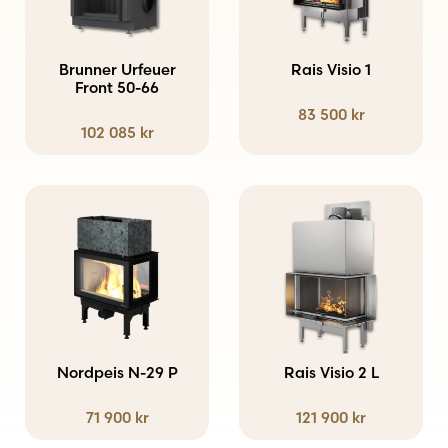
Brunner Urfeuer
Rais Visio 1
Front 50-66
83 500
kr
102 085
kr
Den
Den
här
här
produkten
produkten
har
har
flera
flera
varianter.
varianter.
Nordpeis N-29 P
Rais Visio 2 L
De
De
71 900
kr
121 900
kr
olika
olika