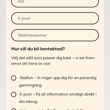
e
n
r
s
u
t
s
m
*
E
*
m
-
e
p
r
o
T
*
s
e
t
l
*
e
Hur vill du bli kontaktad?
f
Välj det sätt som passar dig bäst – vi ser fram
o
emot att höra av oss!
n
n
*
V
u
E
Telefon – Vi ringer upp dig för en personlig
i
m
-
genomgång.
l
m
p
l
e
o
E-post – Få all information smidigt direkt i
b
r
s
din inkorg.
l
*
t