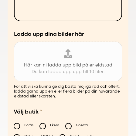
s
n
ä
d
t
e
t
*
Ladda upp dina bilder här
Här kan ni ladda upp bild på er eldstad
Du kan ladda upp upp till 10 filer.
För att vi ska kunna ge dig bästa möjliga råd och offert,
ladda gärna upp en eller flera bilder på din nuvarande
eldstad eller skorsten.
*
Välj butik
Borås
Ekerö
Gnesta