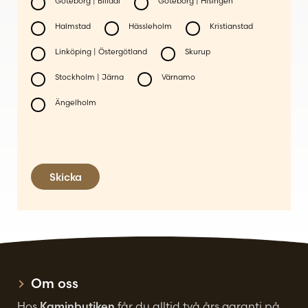
Göteborg | Billdal
Göteborg | Hisingen
Halmstad
Hässleholm
Kristianstad
Linköping | Östergötland
Skurup
Stockholm | Järna
Värnamo
Ängelholm
Skicka
Om oss
Hos
Kaminbutiken
får du alltid två års garanti på