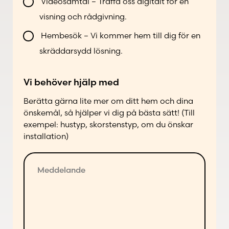
i
Videosamtal – Träffa oss digitalt för en
k
visning och rådgivning.
o
n
Hembesök – Vi kommer hem till dig för en
t
skräddarsydd lösning.
a
k
Vi behöver hjälp med
t
a
Berätta gärna lite mer om ditt hem och dina
d
önskemål, så hjälper vi dig på bästa sätt! (Till
p
exempel: hustyp, skorstenstyp, om du önskar
å
installation)
f
ö
M
l
e
j
d
a
d
n
e
d
l
e
a