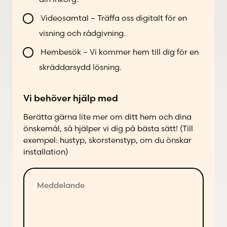
l
*
o
i
n
Videosamtal – Träffa oss digitalt för en
k
n
visning och rådgivning.
o
u
n
Hembesök – Vi kommer hem till dig för en
m
t
m
skräddarsydd lösning.
a
e
k
r
Vi behöver hjälp med
t
d
a
i
Berätta gärna lite mer om ditt hem och dina
d
n
önskemål, så hjälper vi dig på bästa sätt! (Till
p
a
exempel: hustyp, skorstenstyp, om du önskar
å
*
installation)
f
ö
M
l
e
j
d
a
d
n
e
d