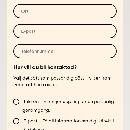
d
s
r
t
O
e
n
r
s
u
t
s
m
*
E
*
m
-
e
p
r
o
T
*
s
e
t
l
*
e
Hur vill du bli kontaktad?
f
Välj det sätt som passar dig bäst – vi ser fram
o
emot att höra av oss!
n
n
*
V
u
T
Telefon – Vi ringer upp dig för en personlig
i
m
e
genomgång.
l
m
l
l
e
e
E-post – Få all information smidigt direkt i
b
r
f
din inkorg.