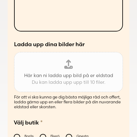
l
e
a
s
n
ä
d
t
e
t
*
Ladda upp dina bilder här
Här kan ni ladda upp bild på er eldstad
Du kan ladda upp upp till 10 filer.
För att vi ska kunna ge dig bästa möjliga råd och offert,
ladda gärna upp en eller flera bilder på din nuvarande
eldstad eller skorsten.
*
Välj butik
Borås
Ekerö
Gnesta