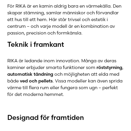
För RIKA är en kamin aldrig bara en värmekälla. Den
Skorstensfolket
skapar stämning, samlar människor och förvandlar
ett hus till ett hem. Här står trivsel och estetik i
centrum – och varje modell är en kombination av
Stûv
passion, precision och formkänsla.
Teknik i framkant
Termatech
RIKA är ledande inom innovation. Många av deras
kaminer erbjuder smarta funktioner som
röststyrning
,
TJB
automatisk tändning
och möjligheten att elda med
både
ved och pellets
. Vissa modeller kan även sprida
värme till flera rum eller fungera som ugn – perfekt
Tulikivi
för det moderna hemmet.
Westbo
Designad för framtiden