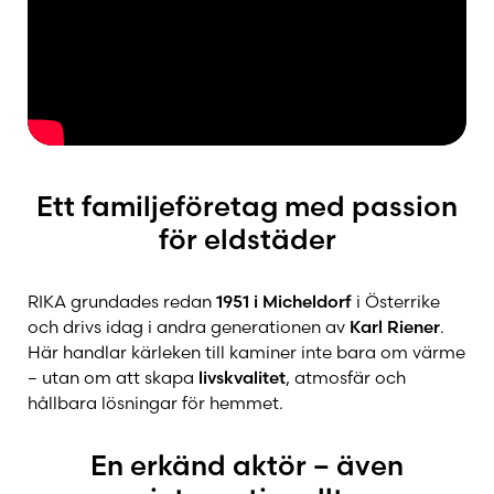
Kalfire
Kaufmann Keramik – Designkakel
Keddy
Ett familjeföretag med passion
för eldstäder
Nordpeis
RIKA grundades redan
1951 i Micheldorf
i Österrike
och drivs idag i andra generationen av
Karl Riener
.
NVI
Här handlar kärleken till kaminer inte bara om värme
– utan om att skapa
livskvalitet
, atmosfär och
hållbara lösningar för hemmet.
OFYR
En erkänd aktör – även