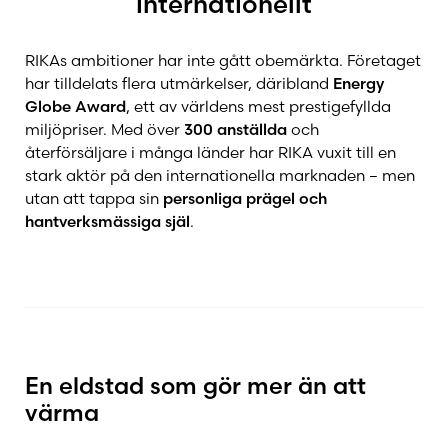
internationellt
Pertinger
RIKAs ambitioner har inte gått obemärkta. Företaget
Planika
har tilldelats flera utmärkelser, däribland
Energy
Globe Award
, ett av världens mest prestigefyllda
miljöpriser. Med över
300 anställda
och
Premodul
återförsäljare i många länder har RIKA vuxit till en
stark aktör på den internationella marknaden – men
utan att tappa sin
personliga prägel och
Rais
hantverksmässiga själ
.
RB73
Rika
En eldstad som gör mer än att
värma
Rizzoli