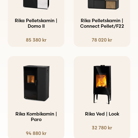
flera
varianter.
Rika Pelletskamin |
Rika Pelletskamin |
De
Domo II
Connect Pellet/F22
olika
85 380
kr
78 020
kr
alternativen
kan
väljas
Den
Den
på
här
här
produktsidan
produkten
produkten
har
har
flera
flera
varianter.
varianter.
Rika Kombikamin |
Rika Ved | Look
De
Paro
De
32 780
kr
olika
olika
94 880
kr