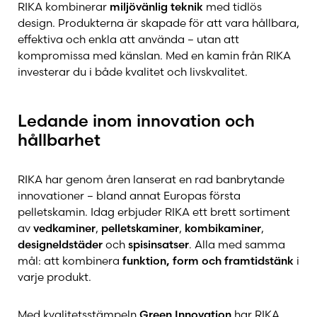
Westaflex
RIKA kombinerar
miljövänlig teknik
med tidlös
design. Produkterna är skapade för att vara hållbara,
effektiva och enkla att använda – utan att
kompromissa med känslan. Med en kamin från RIKA
investerar du i både kvalitet och livskvalitet.
Ledande inom innovation och
hållbarhet
RIKA har genom åren lanserat en rad banbrytande
innovationer – bland annat Europas första
pelletskamin. Idag erbjuder RIKA ett brett sortiment
av
vedkaminer
,
pelletskaminer
,
kombikaminer
,
designeldstäder
och
spisinsatser
. Alla med samma
mål: att kombinera
funktion, form och framtidstänk
i
varje produkt.
Med kvalitetsstämpeln
Green Innovation
har RIKA