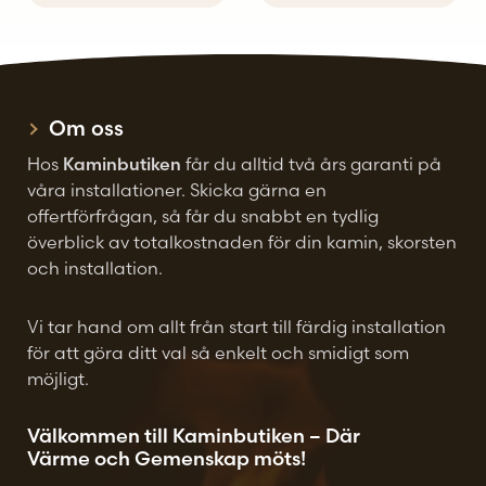
alternativen
alternativen
kan
kan
väljas
väljas
på
på
Om oss
produktsidan
produktsidan
Hos
Kaminbutiken
får du alltid två års garanti på
våra installationer. Skicka gärna en
offertförfrågan, så får du snabbt en tydlig
överblick av totalkostnaden för din kamin, skorsten
och installation.
Vi tar hand om allt från start till färdig installation
för att göra ditt val så enkelt och smidigt som
möjligt.
Välkommen till Kaminbutiken – Där
Värme och Gemenskap möts!