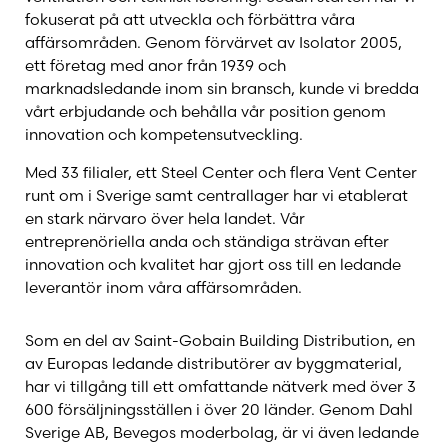
Pertinger
fokuserat på att utveckla och förbättra våra
affärsområden. Genom förvärvet av Isolator 2005,
ett företag med anor från 1939 och
Planika
marknadsledande inom sin bransch, kunde vi bredda
vårt erbjudande och behålla vår position genom
innovation och kompetensutveckling.
Premodul
Med 33 filialer, ett Steel Center och flera Vent Center
runt om i Sverige samt centrallager har vi etablerat
Rais
en stark närvaro över hela landet. Vår
entreprenöriella anda och ständiga strävan efter
innovation och kvalitet har gjort oss till en ledande
RB73
leverantör inom våra affärsområden.
Som en del av Saint-Gobain Building Distribution, en
Rika
av Europas ledande distributörer av byggmaterial,
har vi tillgång till ett omfattande nätverk med över 3
600 försäljningsställen i över 20 länder. Genom Dahl
Rizzoli
Sverige AB, Bevegos moderbolag, är vi även ledande