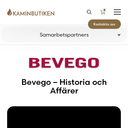
0
Kontakta oss
Samarbetspartners
Bevego
Brunner
Bevego – Historia och
Affärer
Contura
Dovre