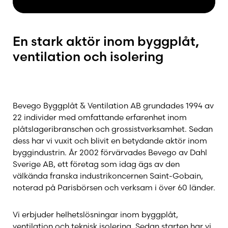
Kalfire
En stark aktör inom byggplåt,
ventilation och isolering
Kaufmann Keramik – Designkakel
Keddy
Bevego Byggplåt & Ventilation AB grundades 1994 av
22 individer med omfattande erfarenhet inom
Nordpeis
plåtslageribranschen och grossistverksamhet. Sedan
dess har vi vuxit och blivit en betydande aktör inom
byggindustrin. År 2002 förvärvades Bevego av Dahl
NVI
Sverige AB, ett företag som idag ägs av den
välkända franska industrikoncernen Saint-Gobain,
noterad på Parisbörsen och verksam i över 60 länder.
OFYR
Vi erbjuder helhetslösningar inom byggplåt,
ventilation och teknisk isolering. Sedan starten har vi