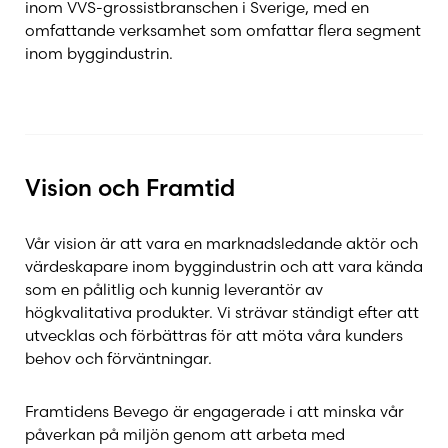
inom VVS-grossistbranschen i Sverige, med en
omfattande verksamhet som omfattar flera segment
Skorstensfolket
inom byggindustrin.
Stûv
Termatech
Vision och Framtid
Vår vision är att vara en marknadsledande aktör och
TJB
värdeskapare inom byggindustrin och att vara kända
som en pålitlig och kunnig leverantör av
högkvalitativa produkter. Vi strävar ständigt efter att
Tulikivi
utvecklas och förbättras för att möta våra kunders
behov och förväntningar.
Westbo
Framtidens Bevego är engagerade i att minska vår
påverkan på miljön genom att arbeta med