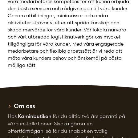
våra medarbetares kompetens för att kunna erbjuda
den bästa servicen och rådgivningen till våra kunder.
Genom utbildningar, minimässor och andra
aktiviteter strävar vi efter att sprida kunskap och
skapa mervärde för våra kunder. Vår lokala närvaro
och vårt utbredda logistiknätverk gör oss mycket
tillgängliga för våra kunder. Med våra engagerade
medarbetare och flexibla arbetssätt är vi redo att
möta våra kunders behov och önskemål på bästa
möjliga sätt.
Om oss
Hos
Kaminbutiken
får du alltid två års garanti på
våra installationer. Skicka gärna en
offertförfrågan, så får du snabbt en tydlig