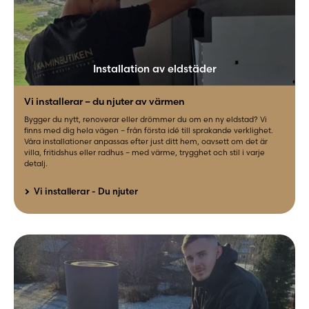
Installation av eldstäder
Vi installerar – du njuter av värmen
Bygger du nytt, renoverar eller drömmer du om en ny eldstad? Vi
finns med dig hela vägen – från första idé till sprakande verklighet.
Våra installationer anpassas efter just ditt hem, oavsett om det är
villa, fritidshus eller radhus – med värme, trygghet och stil i varje
detalj.
Vi installerar - Du njuter