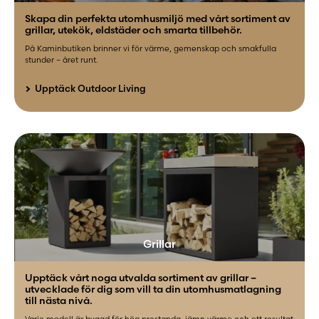
Skapa din perfekta utomhusmiljö med vårt sortiment av
grillar, utekök, eldstäder och smarta tillbehör.
På Kaminbutiken brinner vi för värme, gemenskap och smakfulla
stunder – året runt.
Upptäck Outdoor Living
Grillar
Upptäck vårt noga utvalda sortiment av grillar –
utvecklade för dig som vill ta din utomhusmatlagning
till nästa nivå.
Varje modell är byggd för hög prestanda, jämn värme och ett resultat