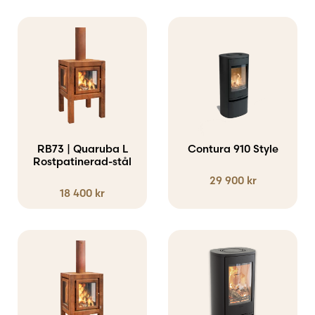
Den
här
produkten
har
flera
varianter.
RB73 | Quaruba L
Contura 910 Style
Rostpatinerad-stål
De
29 900
kr
olika
18 400
kr
alternativen
kan
väljas
Den
på
här
produktsidan
produkten
har