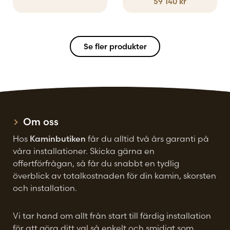
59 140
kr
alternativen
kan
väljas
Se fler produkter
på
produktsidan
Om oss
Hos
Kaminbutiken
får du alltid två års garanti på
våra installationer. Skicka gärna en
offertförfrågan, så får du snabbt en tydlig
överblick av totalkostnaden för din kamin, skorsten
och installation.
Vi tar hand om allt från start till färdig installation
för att göra ditt val så enkelt och smidigt som