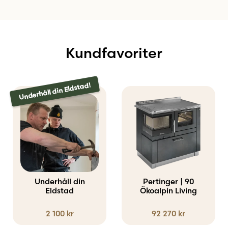
Kundfavoriter
Underhåll din Eldstad!
Underhåll din
Pertinger | 90
Eldstad
Ökoalpin Living
2 100
kr
92 270
kr