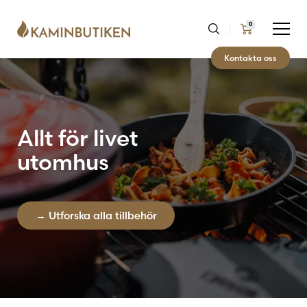
0
Kontakta oss
Komplett Monterat & Klart för
Allt för livet
endast 39.990:- efter ROT-
utomhus
avdrag
→ Utforska alla tillbehör
→ Monterat & Klart