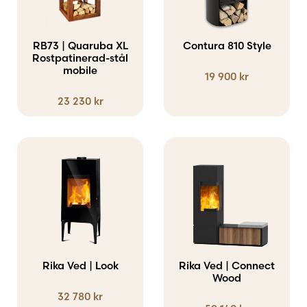
flera
varianter.
RB73 | Quaruba XL
Contura 810 Style
Rostpatinerad-stål
De
mobile
19 900
kr
olika
alternativen
23 230
kr
kan
väljas
Den
på
här
produktsidan
produkten
har
flera
varianter.
Rika Ved | Look
Rika Ved | Connect
De
Wood
32 780
kr
olika