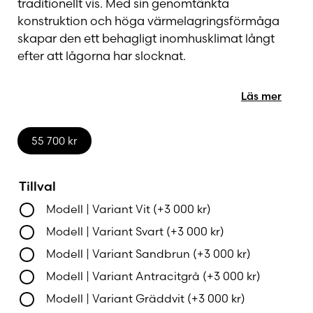
traditionellt vis. Med sin genomtänkta
konstruktion och höga värmelagringsförmåga
skapar den ett behagligt inomhusklimat långt
efter att lågorna har slocknat.
Kaminen är byggd med stora mängder eldfast
Läs mer
material i både förbränningskammaren och den
avancerade dubbla rökgaskanalen. Det gör att
55 700
kr
värmen lagras effektivt under eldningen och
sedan avges långsamt och jämnt under flera
timmar. Perfekt för dig som vill ha en
Tillval
energieffektiv värmekälla med hög komfort och
Modell | Variant Vit
(+
3 000
kr
)
lång eftervärme.
Modell | Variant Svart
(+
3 000
kr
)
Modell | Variant Sandbrun
(+
3 000
kr
)
Den integrerade ugnen ger extra funktionalitet
och gör det möjligt att baka, laga mat eller
Modell | Variant Antracitgrå
(+
3 000
kr
)
värma rätter samtidigt som kaminen sprider en
Modell | Variant Gräddvit
(+
3 000
kr
)
naturlig och trivsam värme i hemmet. FVE 100