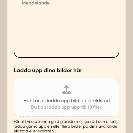
e
n
j
d
a
d
n
e
d
l
e
a
s
n
ä
d
t
e
t
*
Ladda upp dina bilder här
Här kan ni ladda upp bild på er eldstad
Du kan ladda upp upp till 10 filer.
För att vi ska kunna ge dig bästa möjliga råd och offert,
ladda gärna upp en eller flera bilder på din nuvarande
eldstad eller skorsten.