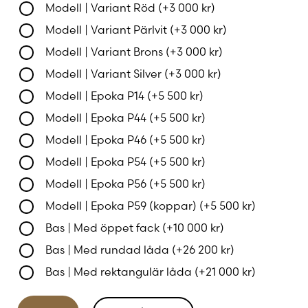
Modell | Variant Röd
(+
3 000
kr
)
passar lika bra i moderna villor som i lantliga
miljöer där både design och funktion står i fokus.
Modell | Variant Pärlvit
(+
3 000
kr
)
Modell | Variant Brons
(+
3 000
kr
)
Med ett brett urval av finishar och
Modell | Variant Silver
(+
3 000
kr
)
anpassningsmöjligheter kan FVE 100 skräddarsys
Modell | Epoka P14
(+
5 500
kr
)
för att harmoniera med hemmets stil och
inredning.
Modell | Epoka P44
(+
5 500
kr
)
Modell | Epoka P46
(+
5 500
kr
)
Egenskaper och fördelar
Modell | Epoka P54
(+
5 500
kr
)
Modell | Epoka P56
(+
5 500
kr
)
Långvarig värmelagring för jämn och
Modell | Epoka P59 (koppar)
(+
5 500
kr
)
behaglig värme
Bas | Med öppet fack
(+
10 000
kr
)
Praktisk inbyggd ugn för matlagning och
Bas | Med rundad låda
(+
26 200
kr
)
bakning
Bas | Med rektangulär låda
(+
21 000
kr
)
Eldfast material som optimerar
värmeeffekten