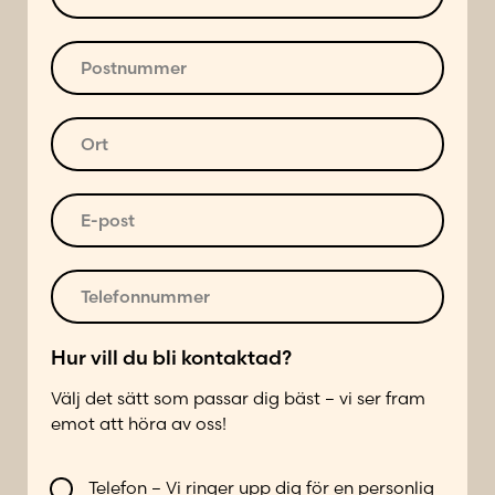
*
a
t
u
P
a
o
d
s
r
t
O
e
n
r
s
u
t
s
m
*
E
*
m
-
e
p
r
o
T
*
s
e
t
l
T
*
e
Hur vill du bli kontaktad?
e
f
l
Välj det sätt som passar dig bäst – vi ser fram
o
e
emot att höra av oss!
n
f
n
o
V
u
Telefon – Vi ringer upp dig för en personlig