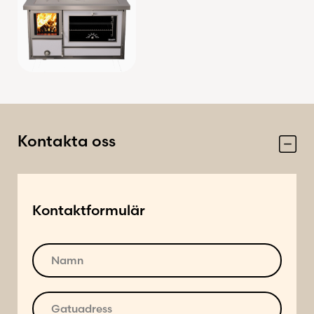
Kontakta oss
Kontaktformulär
N
a
m
n
G