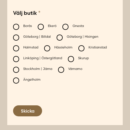
*
Välj butik
Borås
Ekerö
Gnesta
Göteborg | Billdal
Göteborg | Hisingen
Halmstad
Hässleholm
Kristianstad
Linköping | Östergötland
Skurup
Stockholm | Järna
Värnamo
Ängelholm
Skicka