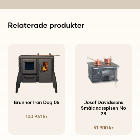
Relaterade produkter
Den
här
produkten
har
flera
varianter.
Brunner Iron Dog 06
Josef Davidssons
De
Smålandsspisen No
28
100 931
kr
olika
alternativen
31 900
kr
kan