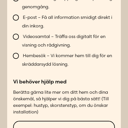
n
i
m
genomgång.
n
l
m
u
l
e
E-post – Få all information smidigt direkt i
m
b
r
din inkorg.
m
l
*
e
i
Videosamtal – Träffa oss digitalt för en
r
k
visning och rådgivning.
P
o
o
n
Hembesök – Vi kommer hem till dig för en
s
t
skräddarsydd lösning.
t
a
n
k
u
Vi behöver hjälp med
t
m
a
Berätta gärna lite mer om ditt hem och dina
m
d
önskemål, så hjälper vi dig på bästa sätt! (Till
e
p
exempel: hustyp, skorstenstyp, om du önskar
r
å
installation)
N
f
a
ö
M
m
l