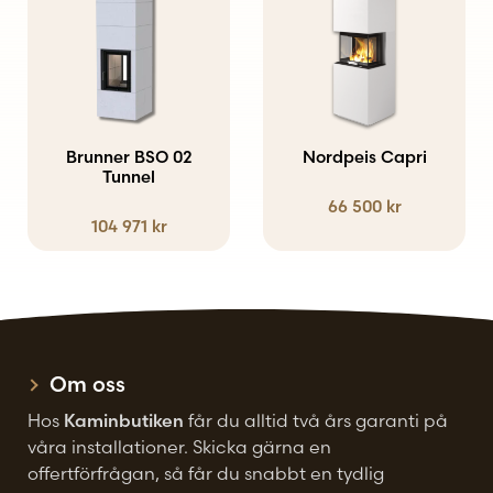
produktsidan
Brunner BSO 02
Nordpeis Capri
Tunnel
66 500
kr
104 971
kr
Om oss
Hos
Kaminbutiken
får du alltid två års garanti på
våra installationer. Skicka gärna en
offertförfrågan, så får du snabbt en tydlig