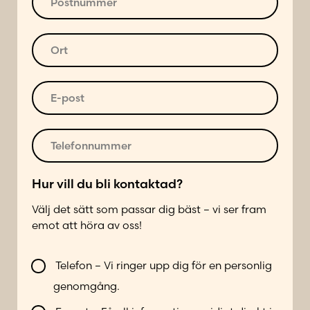
a
o
d
s
r
t
O
e
n
r
s
u
t
s
m
*
E
*
m
-
e
p
r
o
T
*
s
e
t
l
*
e
Hur vill du bli kontaktad?
f
Välj det sätt som passar dig bäst – vi ser fram
o
emot att höra av oss!
n
n
b
V
u
i
Telefon – Vi ringer upp dig för en personlig
i
m
l
genomgång.
l
m
d
l