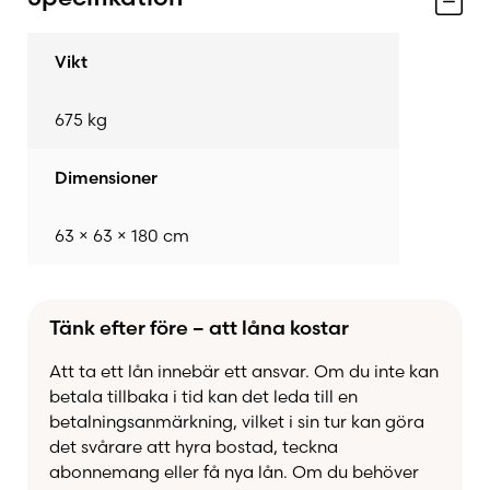
Eldstaden kombinerar
välbeprövad teknik
med
Vikt
en
integrerad katalysator
som kraftigt minskar
utsläppen, vilket gör Salzburg R till ett
675 kg
miljövänligt val utan att kompromissa på
prestanda eller design.
Dimensioner
Letar du efter en
miljövänlig, värmelagrande
63 × 63 × 180 cm
kamin
som också är en elegant inredningsdetalj?
Då är
Nordpeis Salzburg R
det självklara valet
för långvarig och effektiv värme i ditt hem.
Tänk efter före – att låna kostar
Att ta ett lån innebär ett ansvar. Om du inte kan
betala tillbaka i tid kan det leda till en
betalningsanmärkning, vilket i sin tur kan göra
det svårare att hyra bostad, teckna
abonnemang eller få nya lån. Om du behöver