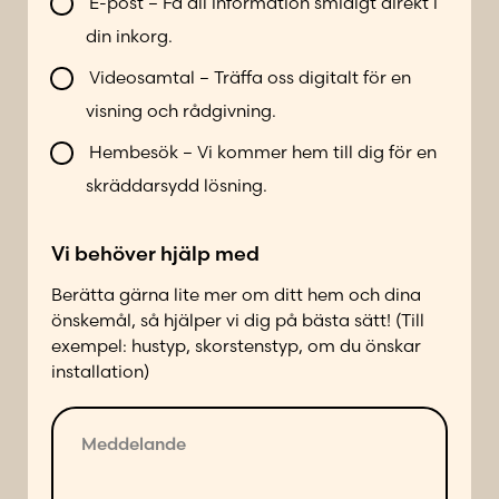
e
e
E-post – Få all information smidigt direkt i
b
r
r
din inkorg.
l
*
*
i
G
Videosamtal – Träffa oss digitalt för en
k
a
visning och rådgivning.
o
t
n
Hembesök – Vi kommer hem till dig för en
u
t
a
skräddarsydd lösning.
a
d
k
r
Vi behöver hjälp med
t
e
a
s
Berätta gärna lite mer om ditt hem och dina
d
s
önskemål, så hjälper vi dig på bästa sätt! (Till
p
k
exempel: hustyp, skorstenstyp, om du önskar
å
o
installation)
f
n
ö
t
M
l
a
e
j
k
d
a
t
d