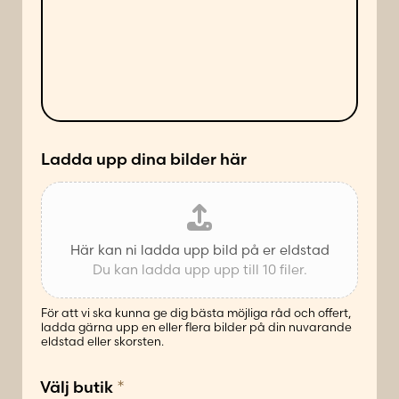
n
a
e
d
d
l
e
a
s
n
ä
d
t
e
t
*
Ladda upp dina bilder här
Här kan ni ladda upp bild på er eldstad
Du kan ladda upp upp till 10 filer.
För att vi ska kunna ge dig bästa möjliga råd och offert,
ladda gärna upp en eller flera bilder på din nuvarande
eldstad eller skorsten.
*
Välj butik