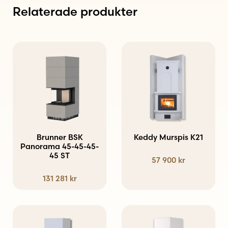
Relaterade produkter
Den
här
produkten
har
flera
varianter.
Brunner BSK
Keddy Murspis K21
Panorama 45-45-45-
De
45 ST
57 900
kr
olika
alternativen
131 281
kr
kan
väljas
på