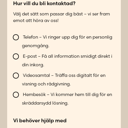
R
*
e
Hur vill du bli kontaktad?
a
f
d
Välj det sätt som passar dig bäst – vi ser fram
o
O
emot att höra av oss!
n
r
n
t
V
u
Telefon – Vi ringer upp dig för en personlig
N
i
m
genomgång.
a
l
m
m
l
e
E-post – Få all information smidigt direkt i
n
b
r
din inkorg.
l
*
i
Videosamtal – Träffa oss digitalt för en
k
visning och rådgivning.
o
n
Hembesök – Vi kommer hem till dig för en
t
skräddarsydd lösning.
a
k
Vi behöver hjälp med
t
a