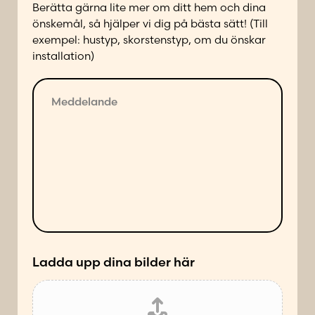
Berätta gärna lite mer om ditt hem och dina
d
önskemål, så hjälper vi dig på bästa sätt! (Till
p
exempel: hustyp, skorstenstyp, om du önskar
å
installation)
f
ö
M
l
e
j
d
a
d
n
e
d
l
e
a
s
n
ä
d
t
e
t
*
Ladda upp dina bilder här