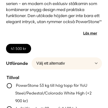
serien – en modern och exklusiv stålkamin som
kombinerar snygg design med praktiska
funktioner. Den utökade höjden ger inte bara ett
elegant intryck, utan rymmer också PowerStone™
– ett värmelagrande element som sprider
Läs mer
behaglig värme långt efter att elden har
slocknat.
41 500
kr
Den höga brännkammaren är omgiven av stora
glasytor som ger fri sikt till lågorna från flera
Utförande
vinklar. Med sina rena linjer, rundade kanter och
smäckra stålkonstruktion är YoU Steel High ett
riktigt statement i rummet – utan att ta onödig
Tillval
plats.
PowerStone 53 kg till hög topp för YoU
Steel/Pedestal/Colorado White High
(+
2
Nordpeis SmartFire-teknik ger optimal
900
kr
)
förbränning, medan den självlåsande luckan och