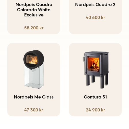
Nordpeis Quadro
Nordpeis Quadro 2
Colorado White
Exclusive
40 600
kr
58 200
kr
Den
här
produkten
har
flera
varianter.
Nordpeis Me Glass
Contura 51
De
47 300
kr
24 900
kr
olika
alternativen
kan