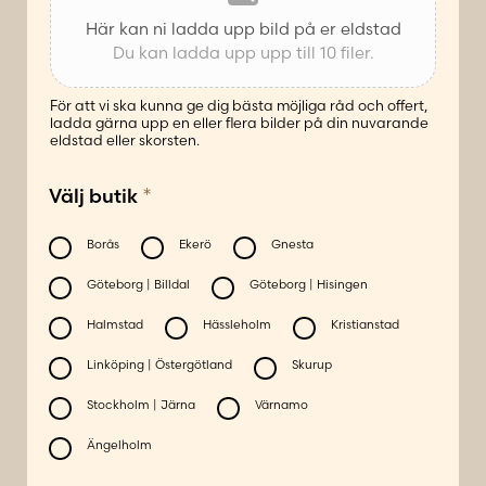
Här kan ni ladda upp bild på er eldstad
Du kan ladda upp upp till 10 filer.
För att vi ska kunna ge dig bästa möjliga råd och offert,
ladda gärna upp en eller flera bilder på din nuvarande
eldstad eller skorsten.
*
Välj butik
Borås
Ekerö
Gnesta
Göteborg | Billdal
Göteborg | Hisingen
Halmstad
Hässleholm
Kristianstad
Linköping | Östergötland
Skurup
Stockholm | Järna
Värnamo
Ängelholm