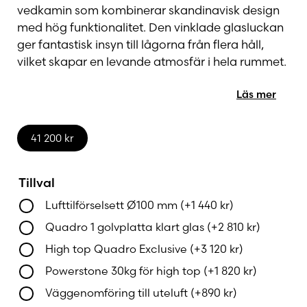
vedkamin som kombinerar skandinavisk design
med hög funktionalitet. Den vinklade glasluckan
ger fantastisk insyn till lågorna från flera håll,
vilket skapar en levande atmosfär i hela rummet.
Denna exklusiva modell har utanpåliggande glas
Läs mer
för ett modernt och sofistikerat uttryck – perfekt
för dig som vill göra eldstaden till hemmets
blickfång.
41 200
kr
Quadro 1 Exclusive kan placeras både i hörn,
Tillval
fristående eller mot en vägg, och finns med två
olika underdelar för att passa just din
Lufttilförselsett Ø100 mm
(+
1 440
kr
)
inredningsstil. Som tillval finns överdelar för
Quadro 1 golvplatta klart glas
(+
2 810
kr
)
värmelagring med PowerStone™ eller för att
High top Quadro Exclusive
(+
3 120
kr
)
dölja skorstenen på ett snyggt sätt. Kaminen kan
även anslutas till extern tilluft – en fördel i
Powerstone 30kg för high top
(+
1 820
kr
)
energieffektiva, täta hus. En specialdesignad
Väggenomföring till uteluft
(+
890
kr
)
golvskiva i glas finns att välja till.