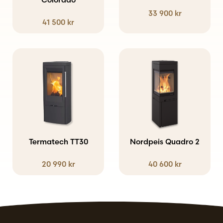
33 900
kr
41 500
kr
Termatech TT30
Nordpeis Quadro 2
20 990
kr
40 600
kr