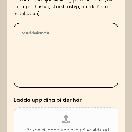
p
exempel: hustyp, skorstenstyp, om du önskar
å
installation)
f
ö
M
l
e
j
d
a
d
n
e
d
l
e
a
s
n
ä
d
t
e
t
*
Ladda upp dina bilder här
Här kan ni ladda upp bild på er eldstad