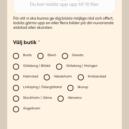
Du kan ladda upp upp till 10 filer.
För att vi ska kunna ge dig bästa möjliga råd och offert,
ladda gärna upp en eller flera bilder på din nuvarande
eldstad eller skorsten.
*
Välj butik
Borås
Ekerö
Gnesta
Göteborg | Billdal
Göteborg | Hisingen
Halmstad
Hässleholm
Kristianstad
Linköping | Östergötland
Skurup
Stockholm | Järna
Värnamo
Ängelholm