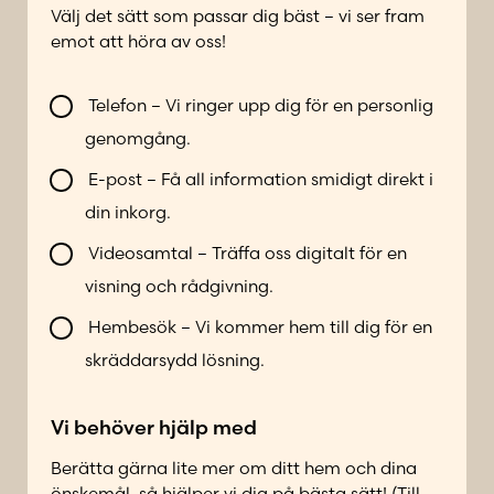
f
G
Välj det sätt som passar dig bäst – vi ser fram
o
a
emot att höra av oss!
n
t
n
u
V
u
Telefon – Vi ringer upp dig för en personlig
a
i
m
genomgång.
d
l
m
r
l
e
E-post – Få all information smidigt direkt i
e
b
r
din inkorg.
s
l
*
s
i
Videosamtal – Träffa oss digitalt för en
s
k
visning och rådgivning.
ä
o
t
n
Hembesök – Vi kommer hem till dig för en
t
t
skräddarsydd lösning.
a
k
Vi behöver hjälp med
t
a
Berätta gärna lite mer om ditt hem och dina
d
önskemål, så hjälper vi dig på bästa sätt! (Till