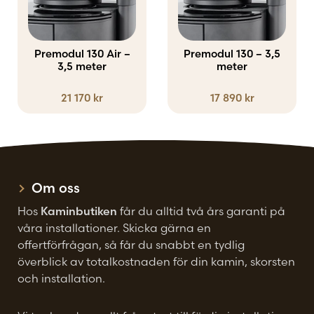
Inredning och redskap
Premodul 130 Air –
Premodul 130 – 3,5
Tillbehör
3,5 meter
meter
21 170
kr
17 890
kr
Om oss
Hos
Kaminbutiken
får du alltid två års garanti på
våra installationer. Skicka gärna en
offertförfrågan, så får du snabbt en tydlig
överblick av totalkostnaden för din kamin, skorsten
och installation.