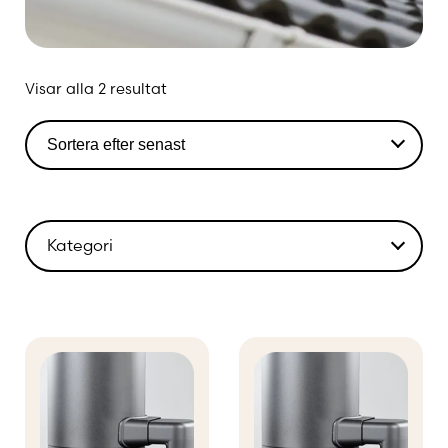
Besök oss på Kaminbutiken och hitta den
perfekta skorstenen som kombinerar kvalitet,
säkerhet och design för ditt hem.
Sortera
Visar alla 2 resultat
efter
senaste
Kategori
Eldstäder
Reservdelar och underhåll