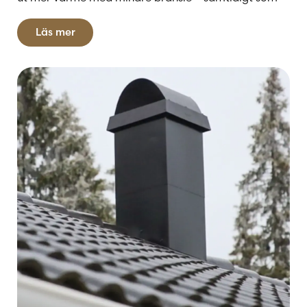
du minskar risken för sotbrand och andra
säkerhetsproblem.
Läs mer
Våra premiumskorstenar är byggda för att hålla
länge och tål både höga temperaturer och
väderpåverkan. Med noggrant utvalda material och
smart design får du en skorsten som både ser bra ut
och fungerar perfekt. De är lämpliga för alla typer av
eldstäder, från braskaminer och vedspisar till öppna
spisar, och hjälper till att optimera draget och
förbränningen.
Vi på Kaminbutiken erbjuder också
installationstjänster och rådgivning för att hjälpa dig
att välja rätt skorsten som passar just din eldstad
och ditt hem. Oavsett om du bygger nytt eller
uppgraderar din befintliga eldstad, så har vi rätt
lösning för dig.