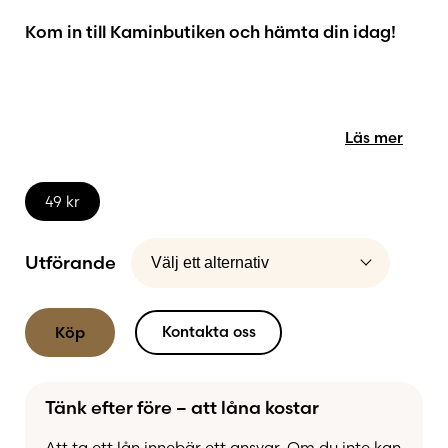
Kom in till Kaminbutiken och hämta din idag!
Läs mer
49
kr
Utförande
Kontakta oss
Köp
Tänk efter före – att låna kostar
Att ta ett lån innebär ett ansvar. Om du inte kan