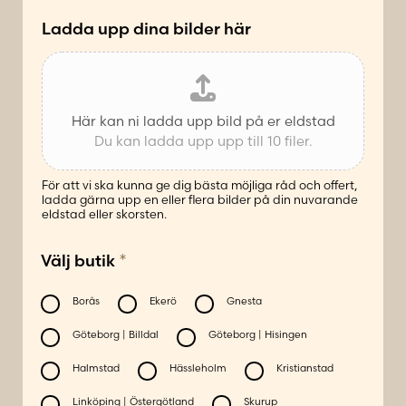
t
*
Ladda upp dina bilder här
Här kan ni ladda upp bild på er eldstad
Du kan ladda upp upp till 10 filer.
För att vi ska kunna ge dig bästa möjliga råd och offert,
ladda gärna upp en eller flera bilder på din nuvarande
eldstad eller skorsten.
*
Välj butik
Borås
Ekerö
Gnesta
Göteborg | Billdal
Göteborg | Hisingen
Halmstad
Hässleholm
Kristianstad
Linköping | Östergötland
Skurup