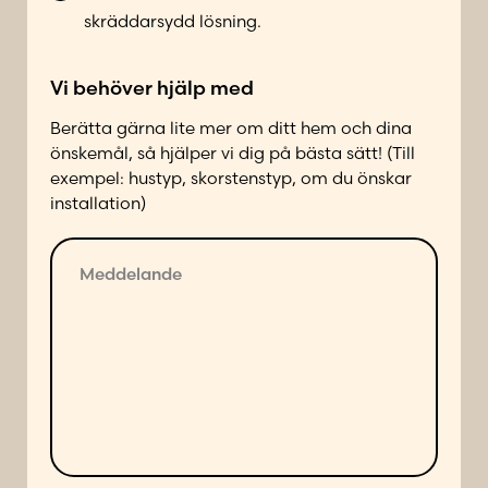
t
skräddarsydd lösning.
a
k
Vi behöver hjälp med
t
a
Berätta gärna lite mer om ditt hem och dina
d
önskemål, så hjälper vi dig på bästa sätt! (Till
p
exempel: hustyp, skorstenstyp, om du önskar
å
installation)
f
ö
M
l
e
j
d
a
d
n
e
d
l
e
a
s
n
ä
d
t
e