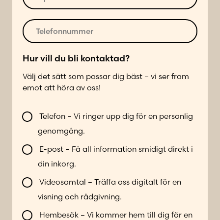
*
m
-
e
p
r
o
T
*
s
e
t
l
*
e
Hur vill du bli kontaktad?
f
Välj det sätt som passar dig bäst – vi ser fram
o
emot att höra av oss!
n
n
V
u
Telefon – Vi ringer upp dig för en personlig
i
m
genomgång.
l
m
l
e
E-post – Få all information smidigt direkt i
b
r
din inkorg.
l
*
i
Videosamtal – Träffa oss digitalt för en
k
visning och rådgivning.
o
n
Hembesök – Vi kommer hem till dig för en