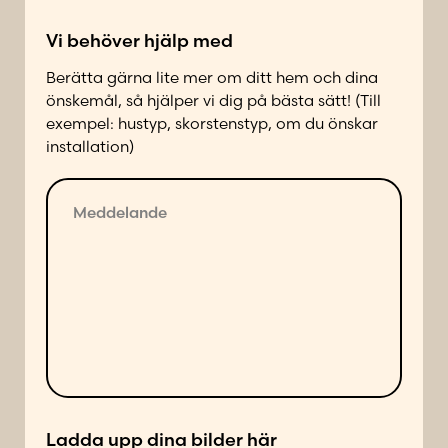
k
Vi behöver hjälp med
t
a
Berätta gärna lite mer om ditt hem och dina
d
önskemål, så hjälper vi dig på bästa sätt! (Till
p
exempel: hustyp, skorstenstyp, om du önskar
å
installation)
f
ö
M
l
e
j
d
a
d
n
e
d
l
e
a
s
n
ä
d
t
e
t
p
*
Ladda upp dina bilder här