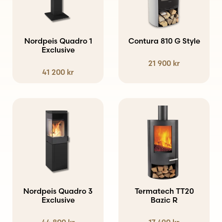
har
flera
varianter.
Nordpeis Quadro 1
Contura 810 G Style
Exclusive
De
21 900
kr
olika
41 200
kr
alternativen
kan
väljas
på
produktsidan
Nordpeis Quadro 3
Termatech TT20
Exclusive
Bazic R