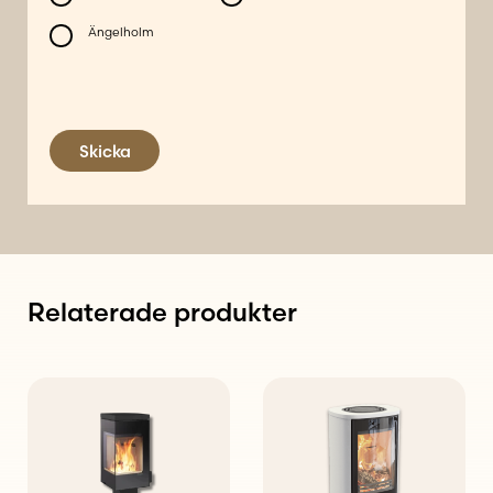
Ängelholm
Skicka
Relaterade produkter
Den
här
produkten