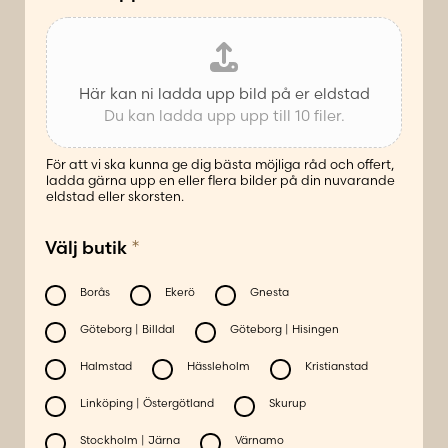
å
L
a
d
Här kan ni ladda upp bild på er eldstad
d
Du kan ladda upp upp till 10 filer.
a
För att vi ska kunna ge dig bästa möjliga råd och offert,
ladda gärna upp en eller flera bilder på din nuvarande
eldstad eller skorsten.
*
Välj butik
Borås
Ekerö
Gnesta
Göteborg | Billdal
Göteborg | Hisingen
Halmstad
Hässleholm
Kristianstad
Linköping | Östergötland
Skurup
Stockholm | Järna
Värnamo