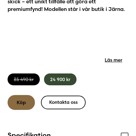
skick – ett unikt tillfälle att göra ett
premiumfynd! Modellen står i vår butik i Järna.
Läs mer
Det
Det
35 490
kr
24 900
kr
ursprungliga
nuvarande
priset
priset
var:
är:
Kontakta oss
Köp
35
24
490 kr.
900 kr.
Specifikation