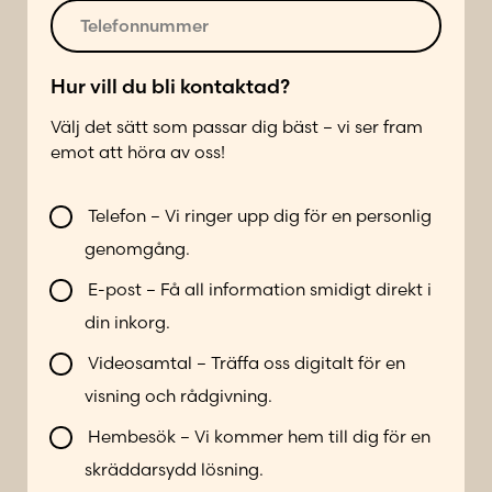
r
o
T
*
s
e
t
l
*
e
Hur vill du bli kontaktad?
f
Välj det sätt som passar dig bäst – vi ser fram
o
emot att höra av oss!
n
n
V
u
Telefon – Vi ringer upp dig för en personlig
i
m
genomgång.
l
m
l
e
E-post – Få all information smidigt direkt i
b
r
din inkorg.
l
*
i
Videosamtal – Träffa oss digitalt för en
k
visning och rådgivning.
o
n
Hembesök – Vi kommer hem till dig för en
t
skräddarsydd lösning.
a