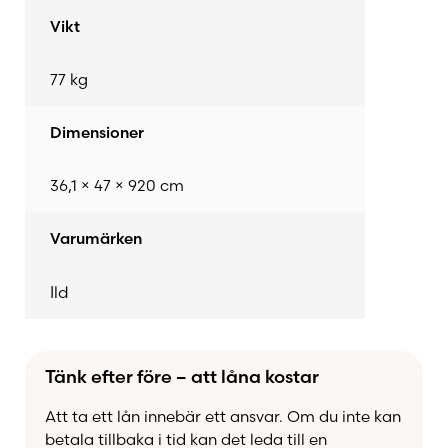
Extra valmöjlighet
– Komplettera med en
Vikt
praktisk lucka till sockeln för ett ännu
stilrenare uttryck.
77 kg
Upplev värme, funktion och modern design med
Ild 7 Eco – en liten kamin med stor effekt!
Dimensioner
36,1 × 47 × 920 cm
Varumärken
Ild
Tänk efter före – att låna kostar
Att ta ett lån innebär ett ansvar. Om du inte kan
betala tillbaka i tid kan det leda till en