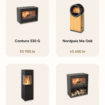
Den
här
produkten
har
flera
varianter.
Contura 330 G
Nordpeis Me Oak
De
33 900
kr
45 600
kr
olika
alternativen
kan
väljas
på
produktsidan