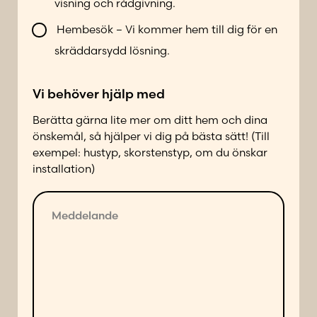
visning och rådgivning.
o
n
Hembesök – Vi kommer hem till dig för en
t
skräddarsydd lösning.
a
k
Vi behöver hjälp med
t
a
Berätta gärna lite mer om ditt hem och dina
d
önskemål, så hjälper vi dig på bästa sätt! (Till
p
exempel: hustyp, skorstenstyp, om du önskar
å
installation)
f
ö
M
l
e
j
d
a
d
n
e
d
l
e
a
s
n