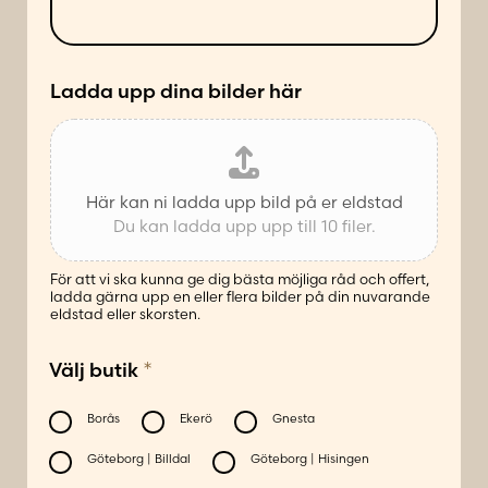
ä
d
t
e
t
*
Ladda upp dina bilder här
Här kan ni ladda upp bild på er eldstad
Du kan ladda upp upp till 10 filer.
För att vi ska kunna ge dig bästa möjliga råd och offert,
ladda gärna upp en eller flera bilder på din nuvarande
eldstad eller skorsten.
*
Välj butik
Borås
Ekerö
Gnesta
Göteborg | Billdal
Göteborg | Hisingen