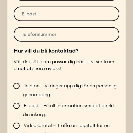
s
u
t
s
m
*
E
*
m
-
e
p
r
o
T
*
s
e
t
l
*
*
e
Hur vill du bli kontaktad?
1
f
Välj det sätt som passar dig bäst – vi ser fram
o
emot att höra av oss!
n
n
V
u
Telefon – Vi ringer upp dig för en personlig
i
m
genomgång.
l
m
l
e
E-post – Få all information smidigt direkt i
b
r
din inkorg.
l
*
i
Videosamtal – Träffa oss digitalt för en
k