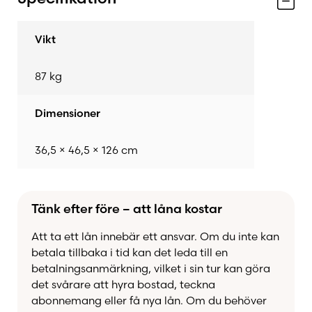
Braskaminen kan även fås med integrerad
tilluftskanal för
Premodul tilluftsskorsten
, vilket
Vikt
gör den till ett utmärkt val för moderna,
energieffektiva hus.
87 kg
Dimensioner
36,5 × 46,5 × 126 cm
Tänk efter före – att låna kostar
Att ta ett lån innebär ett ansvar. Om du inte kan
betala tillbaka i tid kan det leda till en
betalningsanmärkning, vilket i sin tur kan göra
det svårare att hyra bostad, teckna
abonnemang eller få nya lån. Om du behöver