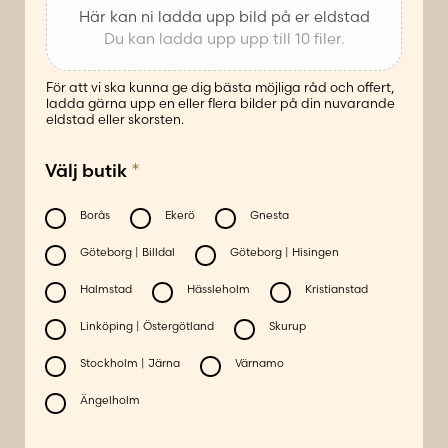
Här kan ni ladda upp bild på er eldstad
Du kan ladda upp upp till 10 filer.
För att vi ska kunna ge dig bästa möjliga råd och offert,
ladda gärna upp en eller flera bilder på din nuvarande
eldstad eller skorsten.
*
Välj butik
Borås
Ekerö
Gnesta
Göteborg | Billdal
Göteborg | Hisingen
Halmstad
Hässleholm
Kristianstad
Linköping | Östergötland
Skurup
Stockholm | Järna
Värnamo
Ängelholm