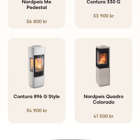
Nordpeis Me
Contura 330 G
De
Pedestal
33 900
kr
olika
36 800
kr
alternativen
kan
väljas
Den
på
här
produktsidan
produkten
har
flera
varianter.
Contura 896 G Style
Nordpeis Quadro
De
Colorado
34 900
kr
olika
41 500
kr
alternativen
kan