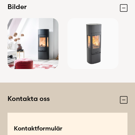
Bilder
Kontakta oss
1
Kontaktformulär
O