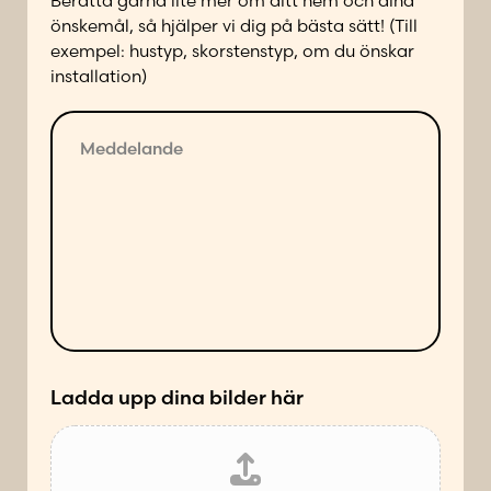
Berätta gärna lite mer om ditt hem och dina
d
önskemål, så hjälper vi dig på bästa sätt! (Till
p
exempel: hustyp, skorstenstyp, om du önskar
å
installation)
f
ö
M
l
e
j
d
a
d
n
e
d
l
e
a
s
n
ä
d
t
e
t
*
Ladda upp dina bilder här