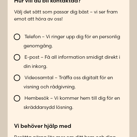
*
e
Hur vill du bli kontaktad?
f
Välj det sätt som passar dig bäst – vi ser fram
o
emot att höra av oss!
n
n
V
u
Telefon – Vi ringer upp dig för en personlig
i
m
genomgång.
l
m
l
e
E-post – Få all information smidigt direkt i
b
r
din inkorg.
l
*
i
Videosamtal – Träffa oss digitalt för en
k
visning och rådgivning.
o
n
Hembesök – Vi kommer hem till dig för en
t
skräddarsydd lösning.
a
k
Vi behöver hjälp med
t
a