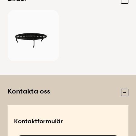
Kontakta oss
L
Kontaktformulär
a
d