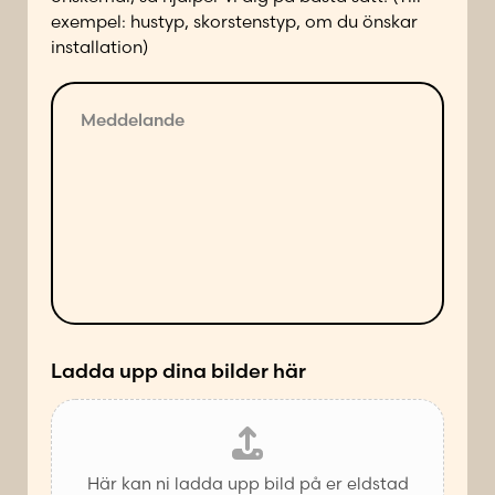
p
exempel: hustyp, skorstenstyp, om du önskar
å
installation)
f
ö
M
l
e
j
d
a
d
n
e
d
l
e
a
s
n
ä
d
t
e
t
*
Ladda upp dina bilder här
Här kan ni ladda upp bild på er eldstad