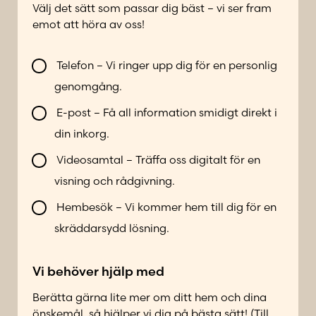
Välj det sätt som passar dig bäst – vi ser fram
o
emot att höra av oss!
n
n
V
u
Telefon – Vi ringer upp dig för en personlig
i
m
genomgång.
l
m
l
e
E-post – Få all information smidigt direkt i
b
r
din inkorg.
l
*
i
Videosamtal – Träffa oss digitalt för en
k
visning och rådgivning.
o
n
Hembesök – Vi kommer hem till dig för en
t
skräddarsydd lösning.
a
k
Vi behöver hjälp med
t
a
Berätta gärna lite mer om ditt hem och dina
d
önskemål, så hjälper vi dig på bästa sätt! (Till