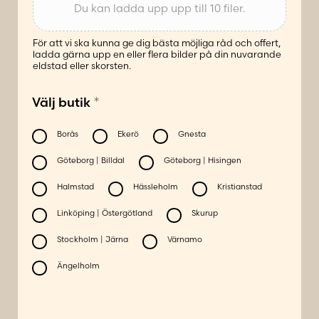
Du kan ladda upp upp till 10 filer.
För att vi ska kunna ge dig bästa möjliga råd och offert,
ladda gärna upp en eller flera bilder på din nuvarande
eldstad eller skorsten.
*
Välj butik
Borås
Ekerö
Gnesta
Göteborg | Billdal
Göteborg | Hisingen
Halmstad
Hässleholm
Kristianstad
Linköping | Östergötland
Skurup
Stockholm | Järna
Värnamo
Ängelholm