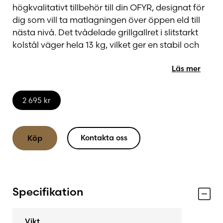
högkvalitativt tillbehör till din OFYR, designat för
dig som vill ta matlagningen över öppen eld till
nästa nivå. Det tvådelade grillgallret i slitstarkt
kolstål väger hela 13 kg, vilket ger en stabil och
pålitlig matlagningsyta – perfekt för större
Läs mer
råvaror och generösa grillmoment.
Den upphöjda konstruktionen gör det enkelt att
2 695
kr
fylla på med ved under tillagningen utan att
behöva avbryta processen. Samtidigt placeras
gallret i en optimal höjd ovanför elden, vilket ger
Kontakta oss
Köp
en jämn och effektiv värmefördelning.
Genom att använda grillgallret frigörs dessutom
mer yta på stekhällen, vilket gör det möjligt att
Specifikation
tillaga flera rätter samtidigt – perfekt när du
lagar mat för många.
Vikt