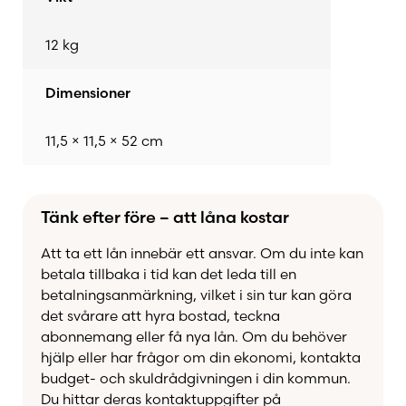
För en mer intensiv grillupplevelse med direkt
12 kg
kontakt med elden kan gallret med fördel
kombineras med
OFYR Food Bumper
.
Dimensioner
Ett självklart val för dig som vill ha ett kraftfullt,
11,5 × 11,5 × 52 cm
hållbart och flexibelt grillgaller till din OFYR 100.
Tänk efter före – att låna kostar
Att ta ett lån innebär ett ansvar. Om du inte kan
betala tillbaka i tid kan det leda till en
betalningsanmärkning, vilket i sin tur kan göra
det svårare att hyra bostad, teckna
abonnemang eller få nya lån. Om du behöver
hjälp eller har frågor om din ekonomi, kontakta
budget- och skuldrådgivningen i din kommun.
Du hittar deras kontaktuppgifter på