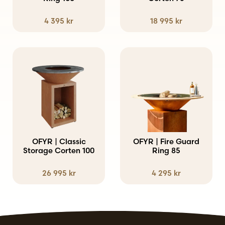
4 395
kr
18 995
kr
OFYR | Classic
OFYR | Fire Guard
Storage Corten 100
Ring 85
26 995
kr
4 295
kr