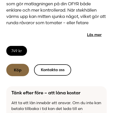
som gör matlagningen på din OFYR både
enklare och mer kontrollerad. När stekhällen
värms upp kan mitten sjunka något, vilket gör att
runda råvaror som tomater – eller fetare
livsmedel – riskerar att glida ner mot elden.
Läs mer
Med OFYR Food Bumper får du en diskret,
upphöjd stålkant som effektivt håller maten på
749
kr
plats på stekhällen. Det ger dig bättre kontroll
under tillagningen och minskar risken för att
råvaror faller ner i elden.
Kontakta oss
Köp
Samtidigt är designen genomtänkt för att inte
störa arbetet vid stekhällen. Du kan enkelt
Tänk efter före – att låna kostar
använda spateln för att rengöra ytan och
smidigt skrapa ner rester under kanten direkt i
Att ta ett lån innebär ett ansvar. Om du inte kan
elden.
betala tillbaka i tid kan det leda till en