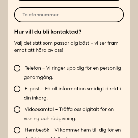
e
p
r
o
T
*
s
e
t
l
*
e
Hur vill du bli kontaktad?
f
Välj det sätt som passar dig bäst – vi ser fram
o
emot att höra av oss!
n
n
V
u
Telefon – Vi ringer upp dig för en personlig
i
m
genomgång.
l
m
l
e
E-post – Få all information smidigt direkt i
b
r
din inkorg.
l
*
i
Videosamtal – Träffa oss digitalt för en
k
visning och rådgivning.
o
n
Hembesök – Vi kommer hem till dig för en
t