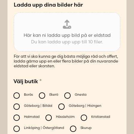
*
Ladda upp dina bilder här
Här kan ni ladda upp bild på er eldstad
Du kan ladda upp upp till 10 filer.
För att vi ska kunna ge dig bästa möjliga råd och offert,
ladda gärna upp en eller flera bilder på din nuvarande
eldstad eller skorsten.
N
*
Välj butik
a
m
n
Borås
Ekerö
Gnesta
*
Göteborg | Billdal
Göteborg | Hisingen
*
Halmstad
Hässleholm
Kristianstad
Linköping | Östergötland
Skurup