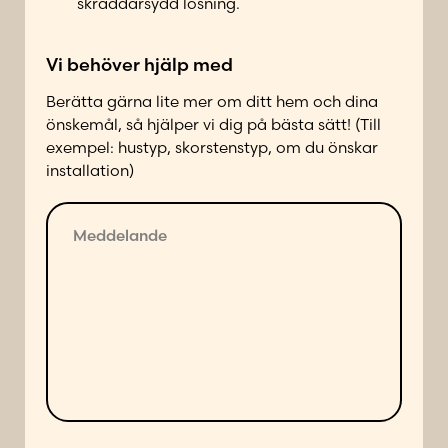
skräddarsydd lösning.
a
k
Vi behöver hjälp med
t
a
Berätta gärna lite mer om ditt hem och dina
d
önskemål, så hjälper vi dig på bästa sätt! (Till
p
exempel: hustyp, skorstenstyp, om du önskar
å
installation)
f
ö
M
l
e
j
d
a
d
n
e
d
l
e
a
s
n
ä
d
t
e
t