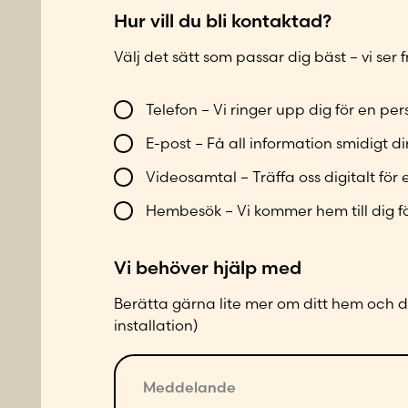
*
m
Hur vill du bli kontaktad?
n
Välj det sätt som passar dig bäst – vi ser
V
Telefon – Vi ringer upp dig för en p
i
E-post – Få all information smidigt dir
l
l
Videosamtal – Träffa oss digitalt för 
b
Hembesök – Vi kommer hem till dig f
l
i
Vi behöver hjälp med
k
o
Berätta gärna lite mer om ditt hem och di
n
installation)
t
M
a
e
k