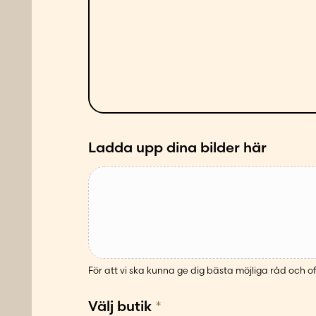
d
t
d
a
e
d
l
p
a
å
n
f
d
ö
e
l
Ladda upp dina bilder här
j
a
n
d
e
s
ä
För att vi ska kunna ge dig bästa möjliga råd och of
t
t
Välj butik
*
*