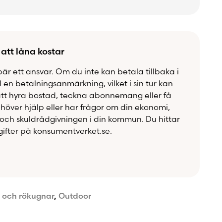
an – utan att kompromissa med stabilitet, kvalitet
la.
 att låna kostar
bär ett ansvar. Om du inte kan betala tillbaka i
ll en betalningsanmärkning, vilket i sin tur kan
att hyra bostad, teckna abonnemang eller få
över hjälp eller har frågor om din ekonomi,
och skuldrådgivningen i din kommun. Du hittar
ifter på konsumentverket.se.
r och rökugnar
,
Outdoor