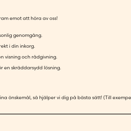
r
m
o
e
e
m
s
f
s
e
 fram emot att höra av oss!
t
o
s
r
*
n
*
*
n
ersonlig genomgång.
u
ekt i din inkorg.
m
m
en visning och rådgivning.
e
ör en skräddarsydd lösning.
r
*
na önskemål, så hjälper vi dig på bästa sätt! (Till exempe