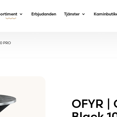
Sortiment
Erbjudanden
Tjänster
Kaminbutik
100 PRO
OFYR | 
Black 1