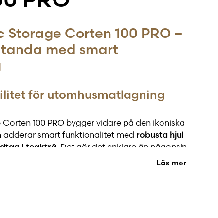
c Storage Corten 100 PRO –
estanda med smart
g
ilitet för utomhusmatlagning
 Corten 100 PRO bygger vidare på den ikoniska
 adderar smart funktionalitet med
robusta hjul
dtag i teakträ
. Det gör det enklare än någonsin
du vill ha den – från terrassen till trädgården eller
Läs mer
 flexibel arbetsyta.
 åldras med stil