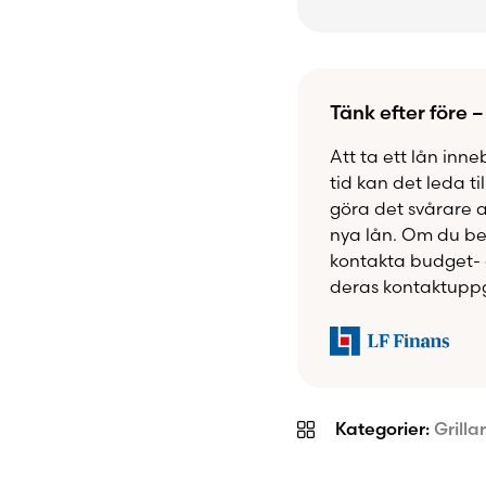
smidig att ställa und
eller matlagningskäns
Tänk efter före –
Att ta ett lån inne
tid kan det leda ti
göra det svårare 
nya lån. Om du beh
kontakta budget- 
deras kontaktuppg
Kategorier:
Grilla