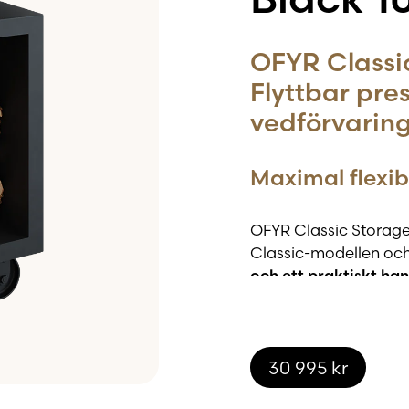
OFYR Classi
Flyttbar pr
vedförvarin
Maximal flexib
OFYR Classic Storage
Classic-modellen och
och ett praktiskt han
att flytta enheten dit 
när du behöver en mer
Cortenstål som
30 995
kr