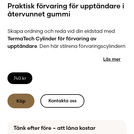
Praktisk förvaring för upptändare i
återvunnet gummi
Skapa ordning och reda vid din eldstad med
TermaTech Cylinder för förvaring av
upptändare
. Den här stilrena förvaringscylindern
är tillverkad av återvunnet gummi från bildäck
Läs mer
och erbjuder en både hållbar och praktisk
lösning för att förvara tändkuddar och
upptändare. Den robusta designen passar
740
kr
perfekt bredvid kaminen eller vedspisen och blir
samtidigt en snygg detalj i hemmet.
Kontakta oss
Köp
Det slitstarka gummimaterialet är utvecklat för
att tåla daglig användning och ger varje cylinder
en unik karaktär tack vare materialets naturliga
Tänk efter före – att låna kostar
struktur. Med sin kompakta storlek håller den