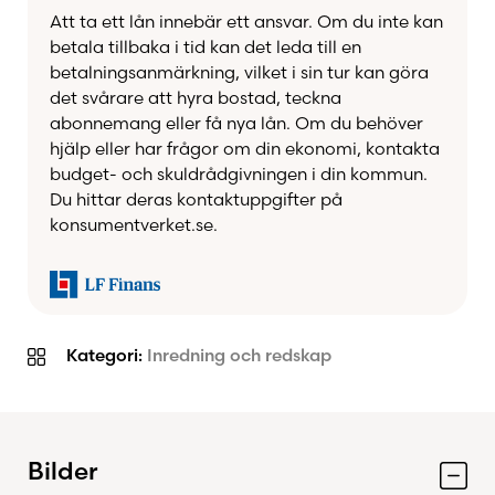
dina upptändare samlade, skyddade och alltid
Att ta ett lån innebär ett ansvar. Om du inte kan
nära till hands när det är dags att tända en
betala tillbaka i tid kan det leda till en
värmande brasa.
betalningsanmärkning, vilket i sin tur kan göra
det svårare att hyra bostad, teckna
abonnemang eller få nya lån. Om du behöver
Den minimalistiska designen gör att cylindern
hjälp eller har frågor om din ekonomi, kontakta
passar lika bra i moderna hem som i mer
budget- och skuldrådgivningen i din kommun.
klassiska miljöer. Ett perfekt komplement till
Du hittar deras kontaktuppgifter på
TermaTechs vedkorgar och övriga tillbehör för en
konsumentverket.se.
enhetlig och genomtänkt eldstadsmiljö.
Fördelar
Kategori:
Inredning och redskap
Tillverkad av återvunnet gummi från
bildäck
Praktisk förvaring för upptändare och
tändkuddar
Bilder