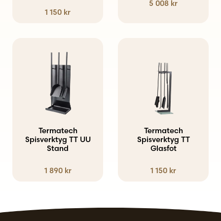
5 008
kr
olika
1 150
kr
alternativen
kan
väljas
på
produktsidan
Termatech
Termatech
Spisverktyg TT UU
Spisverktyg TT
Stand
Glasfot
1 890
kr
1 150
kr