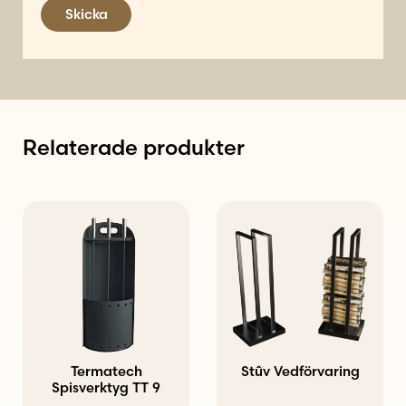
Skicka
Relaterade produkter
Den
här
produkten
har
flera
varianter.
Termatech
Stûv Vedförvaring
Spisverktyg TT 9
De