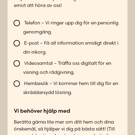
o
e
emot att höra av oss!
n
f
n
o
V
u
Telefon – Vi ringer upp dig för en personlig
n
i
m
genomgång.
n
l
m
u
l
e
E-post – Få all information smidigt direkt i
m
b
r
din inkorg.
m
l
*
e
i
Videosamtal – Träffa oss digitalt för en
r
k
visning och rådgivning.
*
o
E
n
Hembesök – Vi kommer hem till dig för en
-
t
skräddarsydd lösning.
p
a
o
k
s
Vi behöver hjälp med
t
t
a
Berätta gärna lite mer om ditt hem och dina
d
önskemål, så hjälper vi dig på bästa sätt! (Till
p