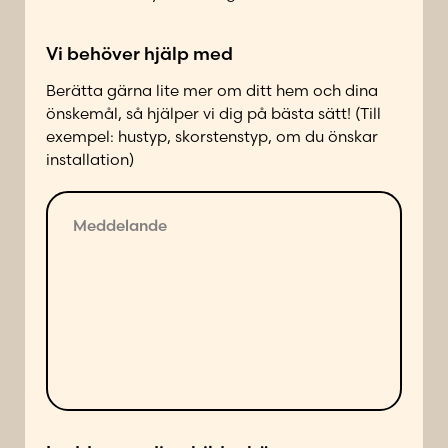
a
k
Vi behöver hjälp med
t
a
Berätta gärna lite mer om ditt hem och dina
d
önskemål, så hjälper vi dig på bästa sätt! (Till
p
exempel: hustyp, skorstenstyp, om du önskar
å
installation)
f
ö
M
l
e
j
d
a
d
n
e
d
l
e
a
s
n
ä
d
t
e
t
*