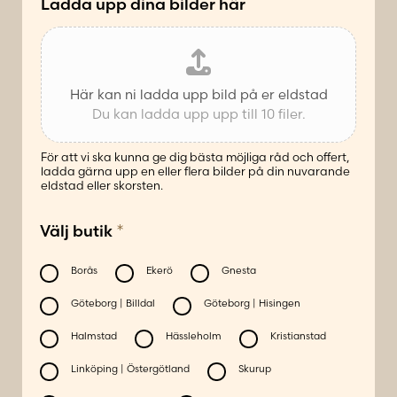
Ladda upp dina bilder här
Här kan ni ladda upp bild på er eldstad
Du kan ladda upp upp till 10 filer.
För att vi ska kunna ge dig bästa möjliga råd och offert,
ladda gärna upp en eller flera bilder på din nuvarande
eldstad eller skorsten.
*
*
Välj butik
L
a
d
Borås
Ekerö
Gnesta
d
Göteborg | Billdal
Göteborg | Hisingen
a
P
Halmstad
Hässleholm
Kristianstad
o
Linköping | Östergötland
Skurup
s
t