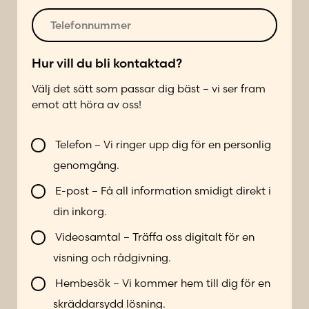
r
o
T
*
s
e
t
l
*
e
Hur vill du bli kontaktad?
f
Välj det sätt som passar dig bäst – vi ser fram
o
emot att höra av oss!
n
n
V
u
Telefon – Vi ringer upp dig för en personlig
i
m
genomgång.
l
m
l
e
E-post – Få all information smidigt direkt i
b
r
din inkorg.
l
*
i
Videosamtal – Träffa oss digitalt för en
k
visning och rådgivning.
o
n
Hembesök – Vi kommer hem till dig för en
t
skräddarsydd lösning.