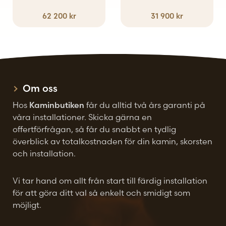
olika
62 200
kr
31 900
kr
alternativen
kan
väljas
på
produktsidan
Om oss
Hos
Kaminbutiken
får du alltid två års garanti på
våra installationer. Skicka gärna en
offertförfrågan, så får du snabbt en tydlig
överblick av totalkostnaden för din kamin, skorsten
och installation.
Vi tar hand om allt från start till färdig installation
för att göra ditt val så enkelt och smidigt som
möjligt.