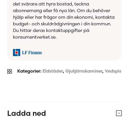
det svårare att hyra bostad, teckna
abonnemang eller få nya lån. Om du behöver
Precis som övriga modeller i Iron Dog-serien är
hjälp eller har frågor om din ekonomi, kontakta
No.02 utrustad med en praktisk kokplatta på
budget- och skuldrådgivningen i din kommun.
ovansidan. Den gör det möjligt att värma vatten
Du hittar deras kontaktuppgifter på
eller laga enklare måltider direkt på kaminen –
konsumentverket.se.
en uppskattad detalj som kombinerar traditionell
funktion med modern livsstil.
BRUNNER Iron Dog No.02 är en kamin för dig
som söker mer än bara värme. Det är en
Kategorier:
Eldstäder
,
Gjutjärnskaminer
,
Vedspis
investering i kvalitet, design och hantverk –
byggd för att hålla i generationer och ge
hemmet en alldeles särskild karaktär.
Ladda ned
Fördelar med BRUNNER Iron Dog