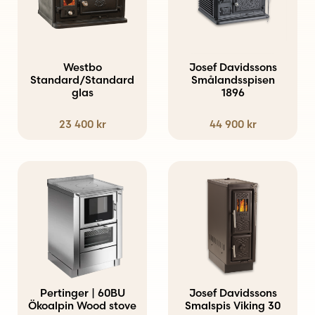
har
har
flera
flera
varianter.
varianter.
Westbo
Josef Davidssons
De
Standard/Standard
De
Smålandsspisen
glas
1896
olika
olika
alternativen
alternativen
23 400
kr
44 900
kr
kan
kan
väljas
väljas
Den
på
på
här
produktsidan
produktsidan
produkten
har
flera
varianter.
Pertinger | 60BU
Josef Davidssons
Ökoalpin Wood stove
De
Smalspis Viking 30