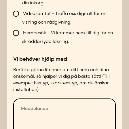
r
t
din inkorg.
l
*
t
i
k
Videosamtal – Träffa oss digitalt för en
k
o
visning och rådgivning.
o
n
n
Hembesök – Vi kommer hem till dig för en
t
t
a
skräddarsydd lösning.
a
k
k
t
Vi behöver hjälp med
t
a
a
d
Berätta gärna lite mer om ditt hem och dina
d
önskemål, så hjälper vi dig på bästa sätt! (Till
p
exempel: hustyp, skorstenstyp, om du önskar
å
installation)
f
ö
M
l
e
j
d
a
d
n
e