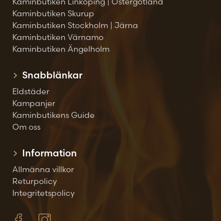
Kaminbutiken Linköping | Östergötland
Kaminbutiken Skurup
Kaminbutiken Stockholm | Järna
Kaminbutiken Värnamo
Kaminbutiken Ängelholm
Snabblänkar
Eldstäder
Kampanjer
Kaminbutikens Guide
Om oss
Information
Allmänna villkor
Returpolicy
Integritetspolicy