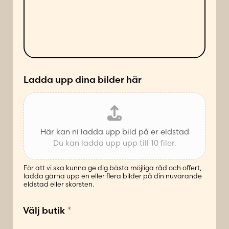
d
l
e
a
s
n
ä
d
t
e
t
*
Ladda upp dina bilder här
Här kan ni ladda upp bild på er eldstad
Du kan ladda upp upp till 10 filer.
För att vi ska kunna ge dig bästa möjliga råd och offert,
ladda gärna upp en eller flera bilder på din nuvarande
eldstad eller skorsten.
*
Välj butik