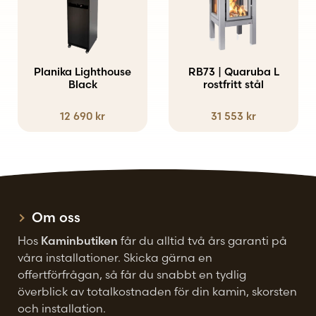
Planika Lighthouse
RB73 | Quaruba L
Black
rostfritt stål
12 690
kr
31 553
kr
Om oss
Hos
Kaminbutiken
får du alltid två års garanti på
våra installationer. Skicka gärna en
offertförfrågan, så får du snabbt en tydlig
överblick av totalkostnaden för din kamin, skorsten
och installation.