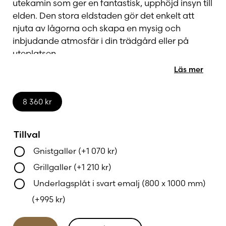
utekamin som ger en fantastisk, upphöjd insyn till
elden. Den stora eldstaden gör det enkelt att
njuta av lågorna och skapa en mysig och
inbjudande atmosfär i din trädgård eller på
uteplatsen.
Läs mer
Tillverkad i högkvalitativt cortenstål, utvecklar
Terrazza XL en naturlig, rostig patina som ger
8 360
kr
kaminen en rustik och tidlös karaktär. Den rostiga
ytbeklädnaden fungerar också som ett
skyddande lager som gör att kaminen tål alla
Tillval
väder och kan stå ute året runt utan att ta skada.
Gnistgaller
(+
1 070
kr
)
Grillgaller
(+
1 210
kr
)
Jøtul Terrazza XL är det perfekta valet för dig
Underlagsplåt i svart emalj (800 x 1000 mm)
som vill ha en hållbar och väderbeständig
utekamin med extra stor eldstad och generös
(+
995
kr
)
insyn till flammorna – perfekt för långa, härliga
kvällar utomhus.