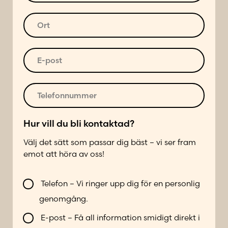
d
s
r
t
O
e
n
r
s
u
t
s
m
*
E
*
m
-
e
p
r
o
T
*
s
e
t
l
*
e
Hur vill du bli kontaktad?
f
Välj det sätt som passar dig bäst – vi ser fram
o
emot att höra av oss!
n
n
O
V
u
r
Telefon – Vi ringer upp dig för en personlig
i
m
t
genomgång.
l
m
s
l
e
ä
E-post – Få all information smidigt direkt i
b