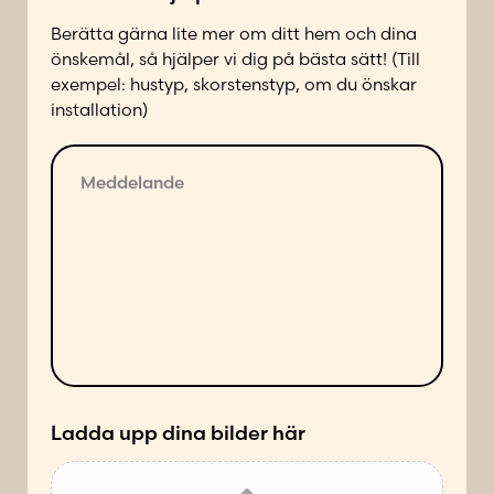
a
d
Berätta gärna lite mer om ditt hem och dina
d
a
önskemål, så hjälper vi dig på bästa sätt! (Till
p
exempel: hustyp, skorstenstyp, om du önskar
å
installation)
f
ö
M
l
e
j
d
a
d
n
e
d
l
e
a
s
n
ä
d
t
e
t
*
Ladda upp dina bilder här