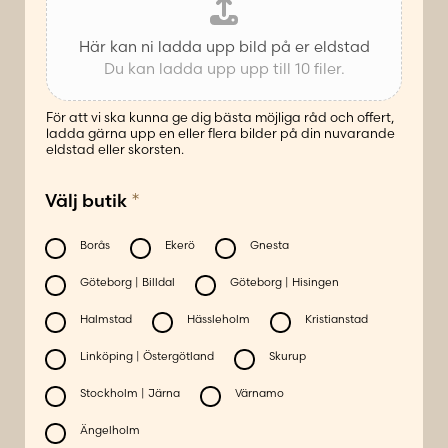
Här kan ni ladda upp bild på er eldstad
Du kan ladda upp upp till 10 filer.
För att vi ska kunna ge dig bästa möjliga råd och offert,
ladda gärna upp en eller flera bilder på din nuvarande
eldstad eller skorsten.
*
Välj butik
Borås
Ekerö
Gnesta
Göteborg | Billdal
Göteborg | Hisingen
Halmstad
Hässleholm
Kristianstad
Linköping | Östergötland
Skurup
Stockholm | Järna
Värnamo
Ängelholm