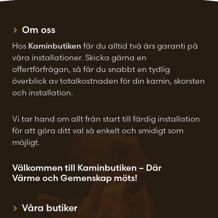
väljas
väljas
på
på
Om oss
produktsidan
produktsidan
Hos
Kaminbutiken
får du alltid två års garanti på
våra installationer. Skicka gärna en
offertförfrågan, så får du snabbt en tydlig
överblick av totalkostnaden för din kamin, skorsten
och installation.
Vi tar hand om allt från start till färdig installation
för att göra ditt val så enkelt och smidigt som
möjligt.
Välkommen till Kaminbutiken – Där
Värme och Gemenskap möts!
Våra butiker