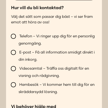
t
l
*
e
Hur vill du bli kontaktad?
f
Välj det sätt som passar dig bäst – vi ser fram
o
emot att höra av oss!
n
n
k
V
u
o
Telefon – Vi ringer upp dig för en personlig
i
m
n
genomgång.
l
m
t
l
e
a
E-post – Få all information smidigt direkt i
b
r
k
din inkorg.
l
*
t
i
a
Videosamtal – Träffa oss digitalt för en
k
d
visning och rådgivning.
o
b
n
Hembesök – Vi kommer hem till dig för en
l
t
i
skräddarsydd lösning.
a
L
k
a
Vi behöver hjälp med
t
d