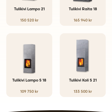
varianter.
varianter.
Tulikivi Lampo 21
Tulikivi Raita 18
De
De
150 520
kr
165 940
kr
olika
olika
alternativen
alternativen
kan
kan
Den
Den
väljas
väljas
här
här
på
på
produkten
produkten
produktsidan
produktsidan
har
har
flera
flera
varianter.
varianter.
Tulikivi Lampo S 18
Tulikivi Koli S 21
De
De
109 750
kr
133 500
kr
olika
olika
alternativen
alternativen
kan
kan