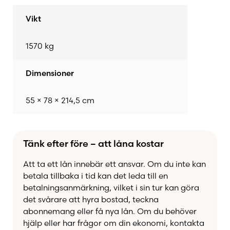
energieffektiv lösning som ger både komfort och
Vikt
lägre uppvärmningskostnader.
1570 kg
Fördelar med Tulikivi Salvo S 21:
Stor och elegant täljstenskamin för effektiv
Dimensioner
värmelagring
Anpassningsbar design med släta eller Grafia-
55 × 78 × 214,5 cm
präglade stenar
Rundade hörn och harmonisk form för tidlös
inredning
Tänk efter före – att låna kostar
Kvadratisk eldstadslucka med generös insyn till
lågorna
Att ta ett lån innebär ett ansvar. Om du inte kan
Idealisk för större rum och lågenergihus
betala tillbaka i tid kan det leda till en
Tulikivi Salvo S 21
– en kraftfull och vacker
betalningsanmärkning, vilket i sin tur kan göra
värmekälla som lyfter ditt hem både funktionellt
det svårare att hyra bostad, teckna
abonnemang eller få nya lån. Om du behöver
och estetiskt.
hjälp eller har frågor om din ekonomi, kontakta