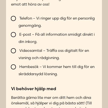
o
o
emot att höra av oss!
n
s
n
t
V
u
Telefon – Vi ringer upp dig för en personlig
V
i
m
genomgång.
ä
l
m
l
l
e
E-post – Få all information smidigt direkt i
j
b
r
din inkorg.
P
l
*
o
i
Videosamtal – Träffa oss digitalt för en
s
k
visning och rådgivning.
t
o
n
n
Hembesök – Vi kommer hem till dig för en
u
t
skräddarsydd lösning.
m
a
m
k
e
Vi behöver hjälp med
t
r
a
Berätta gärna lite mer om ditt hem och dina
d
önskemål, så hjälper vi dig på bästa sätt! (Till
p