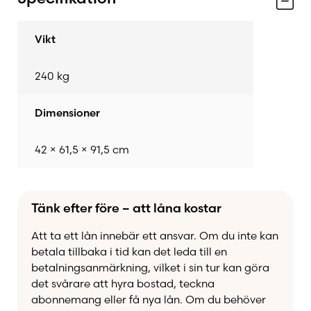
temperaturväxlingar utan att spricka. Tack vare
stenens höga densitet sprids värmen
långsamt
Vikt
och jämnt
, vilket gör Oden 6300 till en perfekt
värmekälla för kalla vinterdagar och nätter
.
240 kg
Dimensioner
Stilren design som passar överallt
42 × 61,5 × 91,5 cm
Med sin
klassiska form
och
vackra täljstensytor
smälter Oden 6300 in i både
moderna
och
Tänk efter före – att låna kostar
traditionella hem
. Den stora
glasluckan
ger full
insyn till lågornas spel och förhöjer mysfaktorn i
Att ta ett lån innebär ett ansvar. Om du inte kan
rummet. Samtidigt bidrar gjutjärnskonstruktionen
betala tillbaka i tid kan det leda till en
med
stabilitet och lång livslängd
.
betalningsanmärkning, vilket i sin tur kan göra
det svårare att hyra bostad, teckna
abonnemang eller få nya lån. Om du behöver