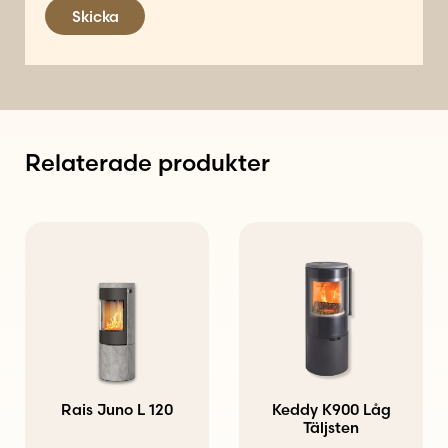
Skicka
Relaterade produkter
Den
här
produkten
har
flera
varianter.
Rais Juno L 120
Keddy K900 Låg
De
Täljsten