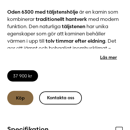
Oden 6300 med täljstenshölje
är en kamin som
kombinerar
traditionellt hantverk
med modern
funktion. Den naturliga
täljstenen
har unika
egenskaper som gör att kaminen behåller
värmen i upp till
tolv timmar efter eldning
. Det
ger ett jämnt och behagligt inomhusklimat –
långt efter att lågorna slocknat.
Läs mer
37 900
kr
Täljsten – naturens egen
värmemagasin
Kontakta oss
Köp
Täljsten är ett naturligt material som använts i
århundraden för att lagra värme
. Den klarar
temperaturer upp till
1550 °C
och tål snabba
Specifikation