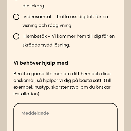
b
r
din inkorg.
l
*
i
Videosamtal – Träffa oss digitalt för en
k
visning och rådgivning.
o
n
Hembesök – Vi kommer hem till dig för en
t
skräddarsydd lösning.
a
k
Vi behöver hjälp med
t
a
Berätta gärna lite mer om ditt hem och dina
d
önskemål, så hjälper vi dig på bästa sätt! (Till
p
exempel: hustyp, skorstenstyp, om du önskar
å
installation)
f
ö
M
l
e
j
d
a
d
n