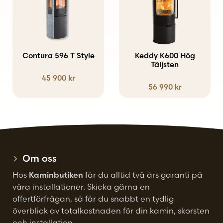
produktsidan
produkten
har
flera
varianter.
Contura 596 T Style
Keddy K600 Hög
De
Täljsten
45 900
kr
olika
56 990
kr
alternativen
kan
väljas
på
produktsidan
Om oss
Hos
Kaminbutiken
får du alltid två års garanti på
våra installationer. Skicka gärna en
offertförfrågan, så får du snabbt en tydlig
överblick av totalkostnaden för din kamin, skorsten
och installation.