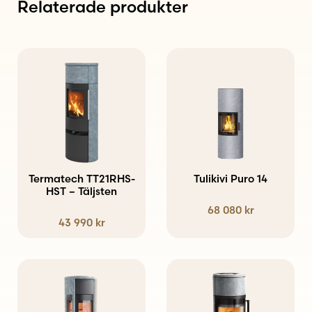
Relaterade produkter
Den
här
produkten
har
flera
varianter.
Termatech TT21RHS-
Tulikivi Puro 14
HST – Täljsten
De
68 080
kr
olika
43 990
kr
alternativen
kan
väljas
Den
på
här