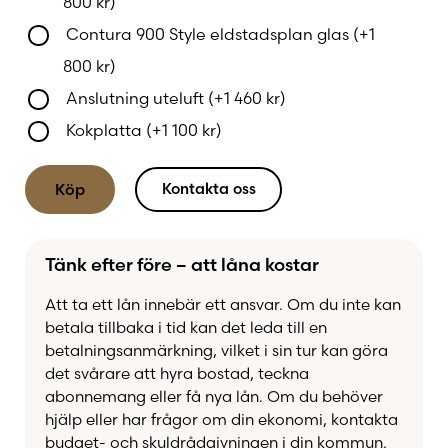
800
kr
)
atmosfär som inbjuder till samvaro.
Contura 900 Style eldstadsplan glas
(+
1
800
kr
)
Effektiviteten är imponerande – Contura 996T
Style är utvecklad för att ge maximal värme med
Anslutning uteluft
(+
1 460
kr
)
minimal vedåtgång. Den optimerade
Kokplatta
(+
1 100
kr
)
lufttillförseln säkerställer en ren och miljövänlig
förbränning, samtidigt som värmen utnyttjas på
Kontakta oss
Köp
bästa sätt. Med rätt skötsel och anpassade
vedmängder blir kaminen både ekonomisk och
hållbar, ett val som gynnar både hemmet och
Tänk efter före – att låna kostar
miljön.
Att ta ett lån innebär ett ansvar. Om du inte kan
För dig som vill skräddarsy upplevelsen finns ett
betala tillbaka i tid kan det leda till en
brett utbud av tillbehör – från praktiska asklådor
betalningsanmärkning, vilket i sin tur kan göra
det svårare att hyra bostad, teckna
till värmelagrande stenpaket och dekorativa
abonnemang eller få nya lån. Om du behöver
lösningar. Contura 996T Style är mer än en
hjälp eller har frågor om din ekonomi, kontakta
värmekälla; det är en plats där familj och vänner
budget- och skuldrådgivningen i din kommun.