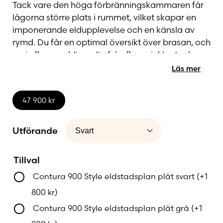
Tack vare den höga förbränningskammaren får
lågorna större plats i rummet, vilket skapar en
imponerande eldupplevelse och en känsla av
rymd. Du får en optimal översikt över brasan, och
varje flamma blir synlig från flera vinklar tack
vare de generösa sidoglasen. Den
Läs mer
värmelagrande täljstenen absorberar värmen
och avger den långsamt, vilket ger en behaglig
47 900
kr
och jämn temperatur i rummet under flera
timmar efter att elden slocknat.
Utförande
Designen är lika praktisk som den är vacker. Den
eleganta täljstensomramningen kombineras
Tillval
med stilrena glaspartier och en högt placerad
Contura 900 Style eldstadsplan plåt svart
(+
1
brännkammare, vilket gör 996T Style till ett
800
kr
)
naturligt blickfång i alla hem. Kaminen smälter in
i både moderna och klassiska miljöer, samtidigt
Contura 900 Style eldstadsplan plåt grå
(+
1
som den höjer komforten och skapar en mysig