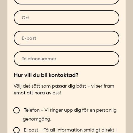
m
d
s
m
r
t
O
e
e
n
r
r
s
u
t
L
s
m
*
E
a
*
m
-
d
e
p
d
r
o
T
a
*
s
e
*
t
l
G
*
e
Hur vill du bli kontaktad?
a
f
t
Välj det sätt som passar dig bäst – vi ser fram
o
u
emot att höra av oss!
n
a
n
d
V
u
r
Telefon – Vi ringer upp dig för en personlig
i
m
e
genomgång.
l
m
s
l
e
s
E-post – Få all information smidigt direkt i