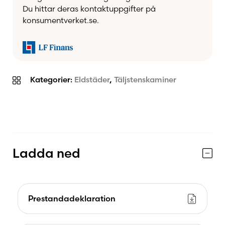
samlas, där design och funktion möts och där
Du hittar deras kontaktuppgifter på
varje detalj är noggrant genomtänkt för att ge
konsumentverket.se.
både värme och stil.
Gör ditt hem komplett med Contura 996T Style –
braskaminen som förenar teknik, estetik och
komfort i en perfekt kombination.
Kategorier:
Eldstäder
,
Täljstenskaminer
Ladda ned
Prestandadeklaration