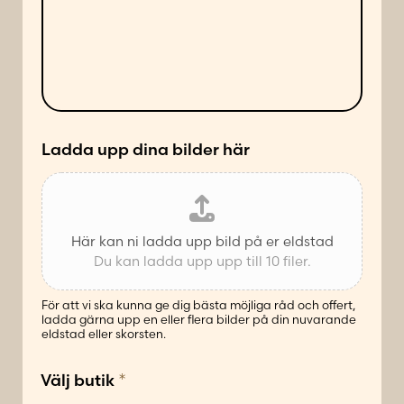
e
d
l
e
a
s
n
ä
d
t
e
t
*
Ladda upp dina bilder här
Här kan ni ladda upp bild på er eldstad
Du kan ladda upp upp till 10 filer.
För att vi ska kunna ge dig bästa möjliga råd och offert,
ladda gärna upp en eller flera bilder på din nuvarande
eldstad eller skorsten.
*
Välj butik