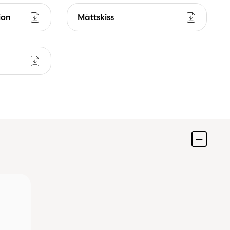
ion
Måttskiss