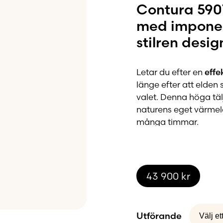
Contura 590T
med impone
stilren desig
Letar du efter en
effe
länge efter att elden
valet. Denna höga t
naturens eget värme
många timmar.
Extra värmema
43 900
kr
För dig som vill ha än
till ett
värmemagasin 
längre värmespridning 
igenom.
Utförande