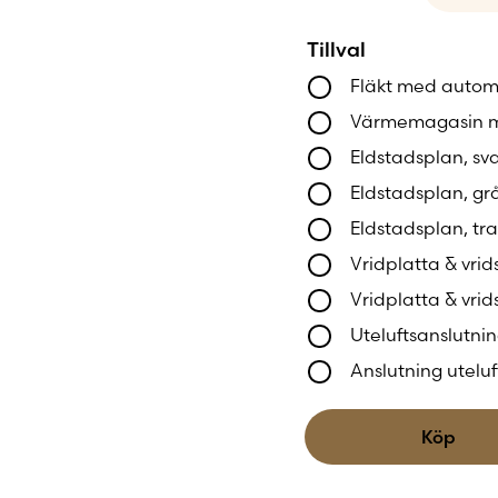
Contura 590T Style h
Tillval
och ger kaminen ett r
Fläkt med autom
de naturliga nyansvari
vacker i hemmet
.
Värmemagasin me
Eldstadsplan, sv
Eldstadsplan, grå
Eldstadsplan, tr
Vridplatta & vrid
Vridplatta & vrid
Uteluftsanslutnin
Anslutning utelu
Köp