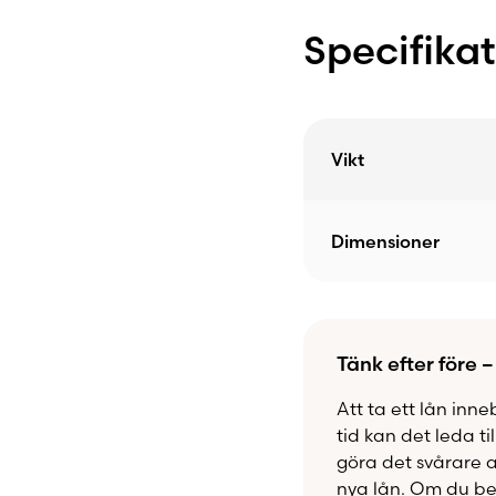
Specifika
Vikt
Dimensioner
Tänk efter före –
Att ta ett lån inne
tid kan det leda ti
göra det svårare 
nya lån. Om du beh