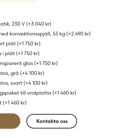
ar en
tålig gjutjärnslucka
som ramar in lågorna
ustikt uttryck. Tack vare den höga designen och
atik, 230 V
(+
3 040
kr
)
ationerna i täljstenen blir varje kamin
unik och
d konvektionsspjäll, 55 kg
(+
2 490
kr
)
art plåt
(+
1 750
kr
)
 i plåt
(+
1 750
kr
)
ansparent glas
(+
1 750
kr
)
stos, grå
(+
4 100
kr
)
stos, svart
(+
4 100
kr
)
gspaket till vridplatta
(+
1 460
kr
)
ft
(+
1 460
kr
)
Kontakta oss