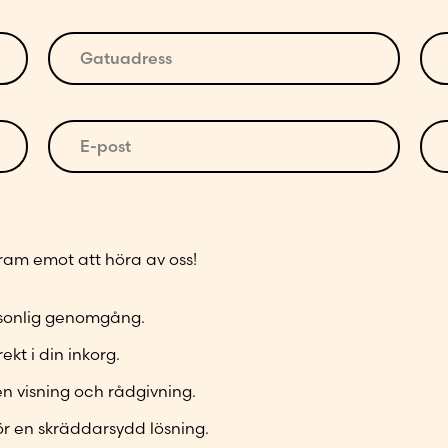
G
P
a
o
t
s
u
t
E
T
a
n
-
e
d
u
p
l
r
m
o
e
e
m
s
f
s
e
 fram emot att höra av oss!
t
o
s
r
*
n
*
*
n
ersonlig genomgång.
u
ekt i din inkorg.
m
m
en visning och rådgivning.
e
ör en skräddarsydd lösning.
r