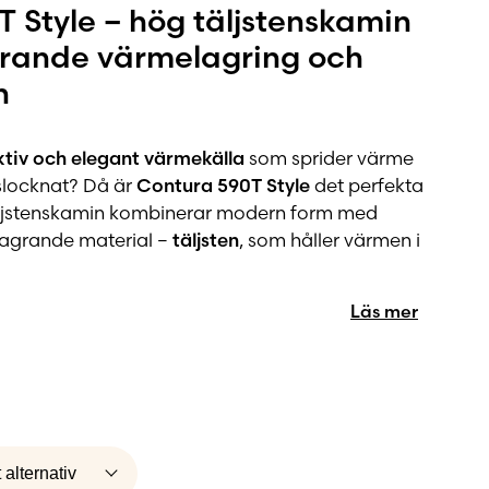
 Style – hög täljstenskamin
rande värmelagring och
n
ktiv och elegant värmekälla
som sprider värme
 slocknat? Då är
Contura 590T Style
det perfekta
äljstenskamin kombinerar modern form med
lagrande material –
täljsten
, som håller värmen i
Läs mer
gasin för maximal effekt
nu bättre värmelagring finns möjligheten att välja
i Powerstone
, dolt i kaminens topp. Det ger ännu
– perfekt för kalla vinterkvällar eller natten