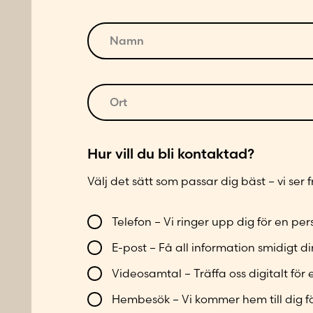
N
a
m
n
O
*
r
t
*
*
Hur vill du bli kontaktad?
T
Välj det sätt som passar dig bäst – vi ser
e
l
V
e
Telefon – Vi ringer upp dig för en p
i
f
E-post – Få all information smidigt dir
l
o
l
n
Videosamtal – Träffa oss digitalt för 
b
n
Hembesök – Vi kommer hem till dig f
l
u