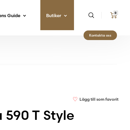
0
ens Guide
Butiker
Kontakta oss
♡
Lägg till som favorit
 590 T Style