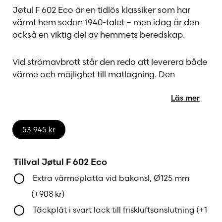
Jøtul F 602 Eco är en tidlös klassiker som har
värmt hem sedan 1940-talet – men idag är den
också en viktig del av hemmets beredskap.
Vid strömavbrott står den redo att leverera både
värme och möjlighet till matlagning. Den
praktiska
kokplattan
gör att du kan koka vatten,
Läs mer
laga enklare måltider och hålla vardagen igång
även när elen är borta. En trygghet som märks
när den verkligen behövs.
53 945
kr
Jøtul F 602 Eco – Monterat & Klart hos
Kaminbutiken
Tillval Jøtul F 602 Eco
Extra värmeplatta vid bakansl, Ø125 mm
Hos Kaminbutiken sköter vi hela processen åt dig
(+
908
kr
)
– från rådgivning, till professionell montering och
installation. Vi ser till att allt blir säkert och korrekt
Täckplåt i svart lack till friskluftsanslutning
(+
1
utfört.
Taksäkerhet och eventuella tillval
kan