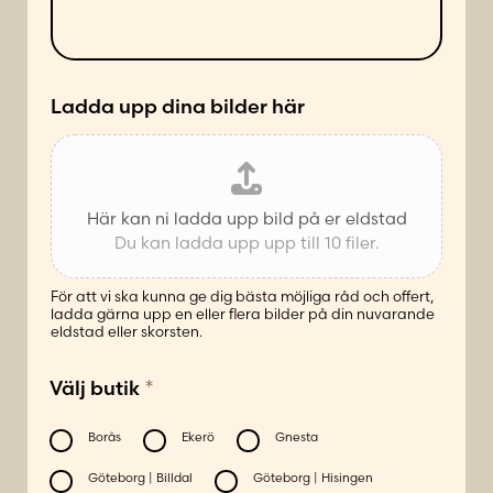
n
ä
d
t
e
t
*
Ladda upp dina bilder här
Här kan ni ladda upp bild på er eldstad
Du kan ladda upp upp till 10 filer.
För att vi ska kunna ge dig bästa möjliga råd och offert,
ladda gärna upp en eller flera bilder på din nuvarande
eldstad eller skorsten.
*
Välj butik
Borås
Ekerö
Gnesta
Göteborg | Billdal
Göteborg | Hisingen