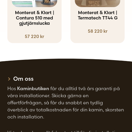
flera
flera
varianter.
varianter.
Monterat & Klart |
Monterat & Klart |
De
Contura 510 med
De
Termatech TT44 G
gjutjärnslucka
olika
olika
58 220
kr
alternativen
alternativen
57 220
kr
kan
kan
väljas
väljas
på
på
produktsidan
produktsidan
Om oss
Hos
Kaminbutiken
får du alltid två års garanti på
våra installationer. Skicka gärna en
offertförfrågan, så får du snabbt en tydlig
överblick av totalkostnaden för din kamin, skorsten
och installation.