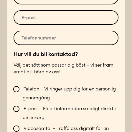
ä
s
u
t
t
s
m
*
E
t
*
m
-
p
e
p
å
r
o
T
*
s
e
t
l
*
e
Hur vill du bli kontaktad?
f
Välj det sätt som passar dig bäst – vi ser fram
o
emot att höra av oss!
n
n
V
u
Telefon – Vi ringer upp dig för en personlig
i
m
genomgång.
l
m
l
e
E-post – Få all information smidigt direkt i
b
r
din inkorg.
l
*
i
Videosamtal – Träffa oss digitalt för en