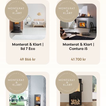
Monterat & Klart |
Monterat & Klart |
Ild 7 Eco
Contura i5
49 866
kr
41 700
kr
Den
Den
här
här
produkten
produkten
har
har