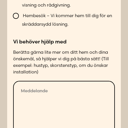
k
visning och rådgivning.
o
n
Hembesök – Vi kommer hem till dig för en
t
skräddarsydd lösning.
a
k
Vi behöver hjälp med
t
a
Berätta gärna lite mer om ditt hem och dina
d
önskemål, så hjälper vi dig på bästa sätt! (Till
p
exempel: hustyp, skorstenstyp, om du önskar
å
installation)
f
ö
M
l
e
j
d
a
d
n
e
d
l
e
a
s