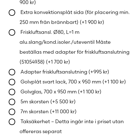
900
kr
)
tillkomma beroende på dina behov, och vi
Extra konvektionsplåt sida (för placering min.
erbjuder alltid en
kostnadsfri offert anpassad
250 mm från brännbart)
(+
1 900
kr
)
efter ditt hem
.
Friskluftsansl. Ø80, L=1 m
Med vårt
Monterat & Klart-koncept
får du en
alu.slang/kond.isoler./uteventil Måste
energieffektiv och säker eldstad som inte bara
beställas med adapter för friskluftsanslutning
skapar trivsel i vardagen – utan också stärker
(51054938)
(+
1 700
kr
)
hemmets beredskap när strömmen går. En trygg
investering som ger värme och funktion även vid
Adapter friskluftsanslutning
(+
995
kr
)
oväntade avbrott.
Golvplåt svart lack, 700 x 950 mm
(+
1 100
kr
)
Golvglas, 700 x 950 mm
(+
1 100
kr
)
Låt oss hjälpa dig att skapa ett mer självständigt
5m skorsten
(+
5 500
kr
)
och varmt hem med
Jøtul F 602 Eco
– en vedspis
som kombinerar tidlös design med praktiska
7m skorsten
(+
11 000
kr
)
fördelar som
kokplatta
och pålitlig värme när du
Taksäkerhet – Detta ingår inte i priset utan
behöver det som mest.
offereras separat