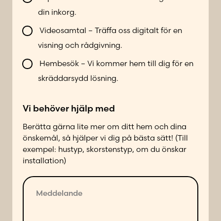
b
r
din inkorg.
l
*
i
Videosamtal – Träffa oss digitalt för en
k
visning och rådgivning.
o
n
Hembesök – Vi kommer hem till dig för en
t
skräddarsydd lösning.
a
k
Vi behöver hjälp med
t
a
Berätta gärna lite mer om ditt hem och dina
d
önskemål, så hjälper vi dig på bästa sätt! (Till
p
exempel: hustyp, skorstenstyp, om du önskar
å
installation)
f
ö
M
l
e
j
d
a
d