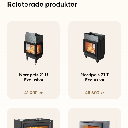
Relaterade produkter
Nordpeis 21 U
Nordpeis 21 T
Exclusive
Exclusive
41 300
kr
48 600
kr
Den
här