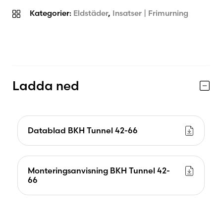
premiumkvalitet kombineras med ett gediget
Kategorier:
Eldstäder
,
Insatser | Frimurning
svenskt hantverk.
Kaminbutiken rekommenderar
Ladda ned
Vi rekommenderar BRUNNER BKH 42/66 Tunnel
med hisslucka till dig som vill skapa en modern
och exklusiv tunnelspis där design, komfort och
Datablad BKH Tunnel 42-66
användarvänlighet står i centrum. Den passar
särskilt bra i öppna planlösningar där elden ska
upplevas från två rum och bli en naturlig del av
Monteringsanvisning BKH Tunnel 42-
hemmets arkitektur.
66