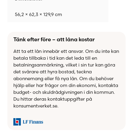
på
2–4 kg
och möjlighet att elda med vedträn
upp till
33 cm
erbjuder BRUNNER BKH 42/66
56,2 × 62,3 × 129,9 cm
Tunnel en effektiv och behaglig värme samtidigt
som den imponerande glasytan ger en fantastisk
insyn till elden från båda sidor.
Tänk efter före – att låna kostar
Att ta ett lån innebär ett ansvar. Om du inte kan
Den robusta konstruktionen med komponenter i
betala tillbaka i tid kan det leda till en
gjutjärn och chamotte är byggd för lång
betalningsanmärkning, vilket i sin tur kan göra
livslängd och hög driftsäkerhet. Modellen kan
det svårare att hyra bostad, teckna
dessutom kompletteras med värmelagrande
abonnemang eller få nya lån. Om du behöver
magasin, vilket gör att värmen avges under
hjälp eller har frågor om din ekonomi, kontakta
längre tid efter avslutad eldning.
budget- och skuldrådgivningen i din kommun.
Du hittar deras kontaktuppgifter på
konsumentverket.se.
Hos Kaminbutiken hjälper vi dig genom hela
processen – från idé och projektering till färdig
installation. Tillsammans skapar vi en
skräddarsydd tunnelkamin där BRUNNERs