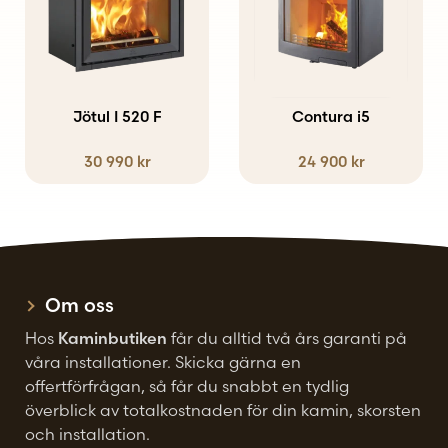
produkten
har
flera
varianter.
Jötul I 520 F
Contura i5
De
30 990
kr
24 900
kr
olika
alternativen
kan
väljas
på
Om oss
produktsidan
Hos
Kaminbutiken
får du alltid två års garanti på
våra installationer. Skicka gärna en
offertförfrågan, så får du snabbt en tydlig
överblick av totalkostnaden för din kamin, skorsten
och installation.