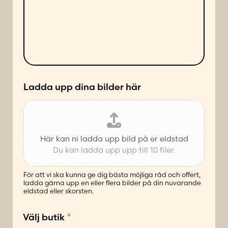
n
e
d
l
e
a
s
n
ä
d
t
e
t
*
Ladda upp dina bilder här
Här kan ni ladda upp bild på er eldstad
Du kan ladda upp upp till 10 filer.
För att vi ska kunna ge dig bästa möjliga råd och offert,
ladda gärna upp en eller flera bilder på din nuvarande
eldstad eller skorsten.
*
Välj butik