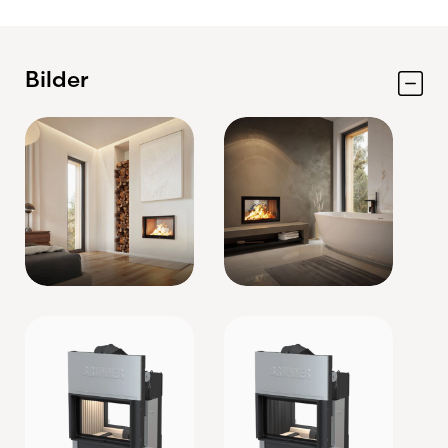
Fördelar med BRUNNER BKH
42/66 Tunnel – Hisslucka
Bilder
Premium tunnelkamin tillverkad i
Tyskland
Elegant hisslucka med mjuk och tyst
öppning
Glas på två sidor för insyn från två rum
Patenterad BRUNNER Green-förbränning
Möjlighet att komplettera med BRUNNER
Green+ katalysator
Nominell effekt
9 kW
Vedkapacitet
2–4 kg
Vedlängd upp till
33 cm
Hög verkningsgrad och mycket låga