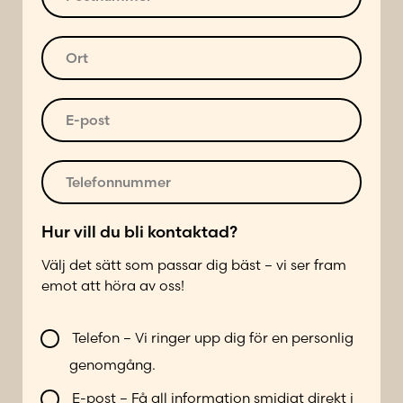
a
o
d
s
r
t
O
e
n
r
s
u
t
s
m
*
E
*
m
-
e
p
r
o
T
*
s
e
t
l
*
e
Hur vill du bli kontaktad?
f
Välj det sätt som passar dig bäst – vi ser fram
o
emot att höra av oss!
n
n
V
u
Telefon – Vi ringer upp dig för en personlig
i
m
genomgång.
l
m
l
e
E-post – Få all information smidigt direkt i