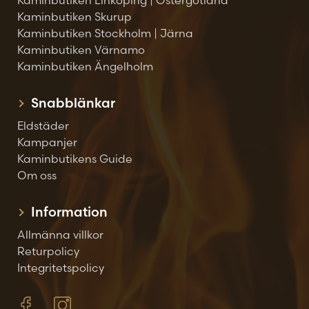
Kaminbutiken Linköping | Östergötland
Kaminbutiken Skurup
Kaminbutiken Stockholm | Järna
Kaminbutiken Värnamo
Kaminbutiken Ängelholm
Snabblänkar
Eldstäder
Kampanjer
Kaminbutikens Guide
Om oss
Information
Allmänna villkor
Returpolicy
Integritetspolicy