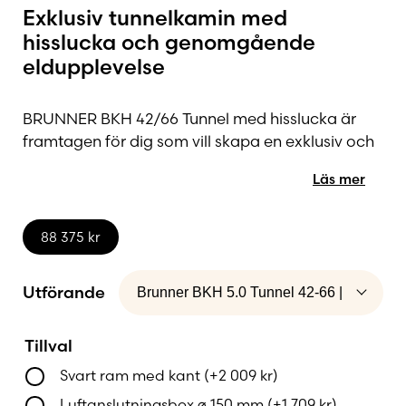
Exklusiv tunnelkamin med
hisslucka och genomgående
eldupplevelse
BRUNNER BKH 42/66 Tunnel med hisslucka är
framtagen för dig som vill skapa en exklusiv och
arkitektoniskt genomtänkt eldstad. Med glas på
Läs mer
båda sidor av insatsen blir elden en naturlig länk
mellan två rum och skapar en levande atmosfär
från flera vinklar. Den genomgående designen
88 375
kr
ger en öppen och harmonisk känsla samtidigt
som eldstaden blir hemmets naturliga mittpunkt.
Utförande
Den eleganta hissluckan öppnas mjukt uppåt
Tillval
och döljs diskret bakom murverket. Det ger ett
rent och minimalistiskt uttryck där fokus ligger
Svart ram med kant
(+
2 009
kr
)
helt på lågornas spel. Den smidiga
Luftanslutningsbox ⌀ 150 mm
(+
1 709
kr
)