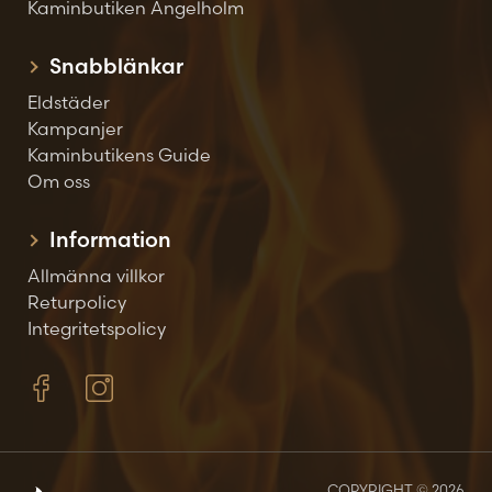
Kaminbutiken Ängelholm
Snabblänkar
Eldstäder
Kampanjer
Kaminbutikens Guide
Om oss
Information
Allmänna villkor
Returpolicy
Integritetspolicy
COPYRIGHT © 2026