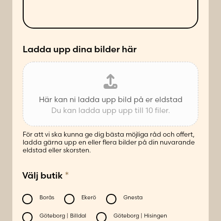
s
d
n
ä
r
d
t
e
e
t
s
*
s
Ladda upp dina bilder här
V
i
l
l
Här kan ni ladda upp bild på er eldstad
Du kan ladda upp upp till 10 filer.
För att vi ska kunna ge dig bästa möjliga råd och offert,
ladda gärna upp en eller flera bilder på din nuvarande
eldstad eller skorsten.
*
Välj butik
Borås
Ekerö
Gnesta
Göteborg | Billdal
Göteborg | Hisingen