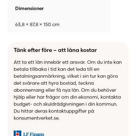
behaglig värme för både moderna villor och
Dimensioner
klassiska bostäder. Den robusta konstruktionen
med komponenter i gjutjärn och slitstark
63,8 × 87,8 × 150 cm
chamotte ger hög driftsäkerhet och lång
livslängd. Modellen kan dessutom kompletteras
med värmelagrande lösningar för längre
Tänk efter före – att låna kostar
värmeavgivning.
Att ta ett lån innebär ett ansvar. Om du inte kan
Hos Kaminbutiken hjälper vi dig genom hela
betala tillbaka i tid kan det leda till en
betalningsanmärkning, vilket i sin tur kan göra
processen – från projektering och design till
det svårare att hyra bostad, teckna
färdig installation. Tillsammans skapar vi en
abonnemang eller få nya lån. Om du behöver
skräddarsydd hörnspis där BRUNNERs
hjälp eller har frågor om din ekonomi, kontakta
premiumkvalitet möter svenskt hantverk och ett
budget- och skuldrådgivningen i din kommun.
resultat som håller i generationer.
Du hittar deras kontaktuppgifter på
konsumentverket.se.