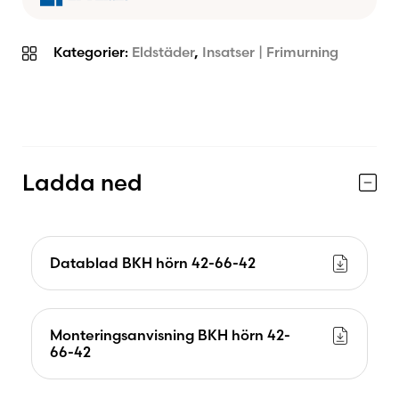
Kaminbutiken rekommenderar
Kategorier:
Eldstäder
,
Insatser | Frimurning
Vi rekommenderar
BRUNNER BKH 42/66/42
Corner med sidohängd lucka
till dig som vill
skapa en modern hörneldstad där elden blir
synlig från flera delar av rummet. Den passar
perfekt i öppna planlösningar där design,
funktion och en levande eldupplevelse ska
Ladda ned
samverka.
Datablad BKH hörn 42-66-42
Fördelar med BRUNNER BKH
42/66/42 Corner – Sidohängd
Monteringsanvisning BKH hörn 42-
lucka
66-42
Premium hörnkamin tillverkad i Tyskland