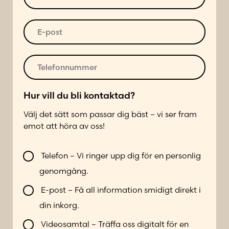
e
n
r
s
u
t
s
m
*
E
*
m
-
e
p
r
o
T
*
s
e
t
l
*
e
Hur vill du bli kontaktad?
f
Välj det sätt som passar dig bäst – vi ser fram
o
emot att höra av oss!
n
n
V
u
Telefon – Vi ringer upp dig för en personlig
i
m
genomgång.
l
m
l
e
E-post – Få all information smidigt direkt i
b
r
din inkorg.
l
*
i
Videosamtal – Träffa oss digitalt för en