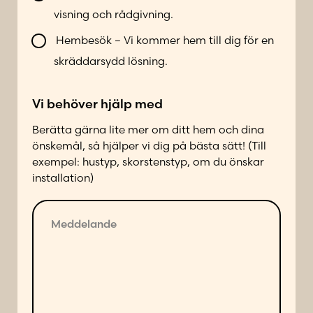
k
visning och rådgivning.
o
n
Hembesök – Vi kommer hem till dig för en
t
skräddarsydd lösning.
a
k
Vi behöver hjälp med
t
a
Berätta gärna lite mer om ditt hem och dina
d
önskemål, så hjälper vi dig på bästa sätt! (Till
p
exempel: hustyp, skorstenstyp, om du önskar
å
installation)
f
ö
*
M
l
*
e
j
G
d
a
a
d
n
t
e
d
u
l
e
a
a