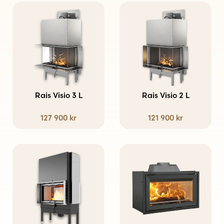
Den
Den
här
här
produkten
produkten
har
har
flera
flera
varianter.
varianter.
Rais Visio 3 L
Rais Visio 2 L
De
De
127 900
kr
121 900
kr
olika
olika
alternativen
alternativen
kan
kan
väljas
väljas
på
på
produktsidan
produktsidan