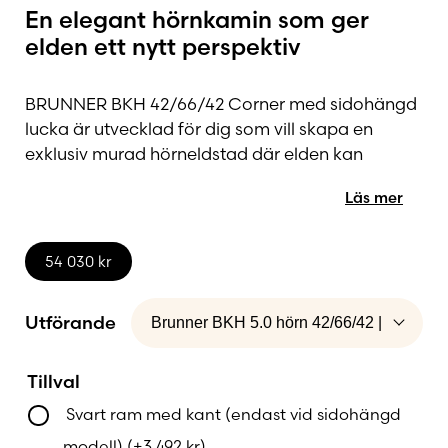
En elegant hörnkamin som ger
elden ett nytt perspektiv
BRUNNER BKH 42/66/42 Corner med sidohängd
lucka är utvecklad för dig som vill skapa en
exklusiv murad hörneldstad där elden kan
upplevas från två vinklar samtidigt. Den
Läs mer
genomtänkta hörndesignen gör att lågorna blir
synliga från flera delar av rummet och skapar en
öppen, varm och inbjudande atmosfär.
54 030
kr
Eldstaden blir ett naturligt blickfång som förenar
design, funktion och värmekomfort.
Utförande
Den generösa glasöppningen på
42 × 66 × 42 cm
Tillval
ger en fantastisk insyn till lågorna samtidigt som
den klassiska sidohängda luckan erbjuder en
Svart ram med kant (endast vid sidohängd
robust och beprövad öppningslösning. Luckan
modell)
(+
3 492
kr
)