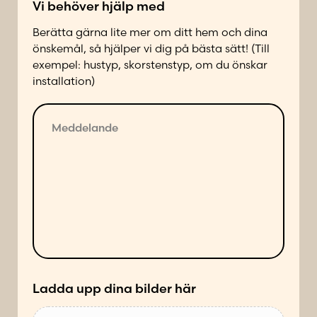
Vi behöver hjälp med
t
a
Berätta gärna lite mer om ditt hem och dina
d
önskemål, så hjälper vi dig på bästa sätt! (Till
p
exempel: hustyp, skorstenstyp, om du önskar
å
installation)
f
ö
1
M
l
N
e
j
a
d
a
m
d
n
n
e
d
l
e
a
s
n
ä
d
t
e
t
*
Ladda upp dina bilder här