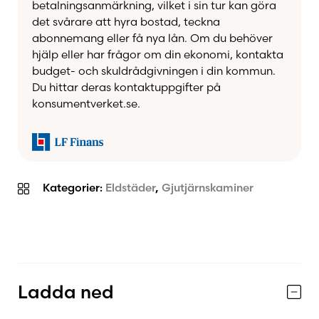
betalningsanmärkning, vilket i sin tur kan göra
passar lika bra i
moderna
som
traditionellt
det svårare att hyra bostad, teckna
inredda
hem.
abonnemang eller få nya lån. Om du behöver
hjälp eller har frågor om din ekonomi, kontakta
budget- och skuldrådgivningen i din kommun.
Du hittar deras kontaktuppgifter på
Fördelar med Oden 6300
konsumentverket.se.
konvektionskamin:
Konvektionssidor
för effektiv och säker
värmespridning
Kategorier:
Eldstäder
,
Gjutjärnskaminer
Tidlös design
– passar alla inredningsstilar
Massivt gjutjärn
– hållbart och värmelagrande
Stor glaslucka
– för stämningsfull insyn i elden
En pålitlig kamin som håller i många år
Ladda ned