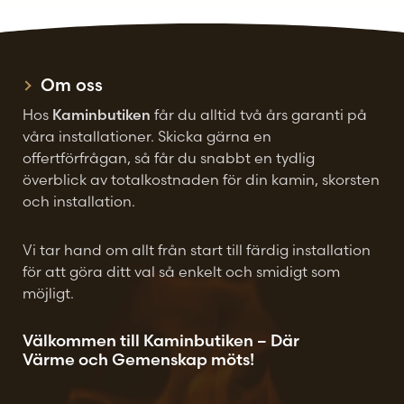
kan
kan
väljas
väljas
på
på
Om oss
produktsidan
produktsidan
Hos
Kaminbutiken
får du alltid två års garanti på
våra installationer. Skicka gärna en
offertförfrågan, så får du snabbt en tydlig
överblick av totalkostnaden för din kamin, skorsten
och installation.
Vi tar hand om allt från start till färdig installation
för att göra ditt val så enkelt och smidigt som
möjligt.
Välkommen till Kaminbutiken – Där
Värme och Gemenskap möts!