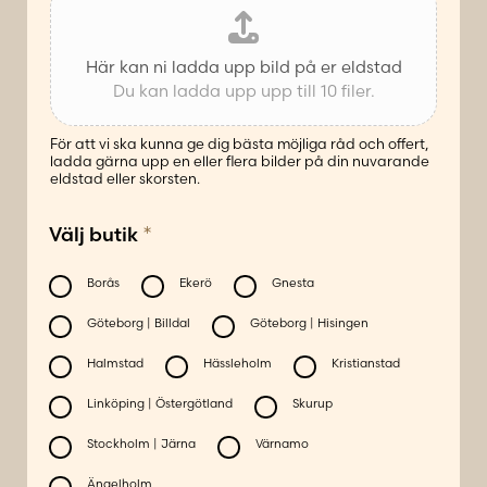
Här kan ni ladda upp bild på er eldstad
Du kan ladda upp upp till 10 filer.
För att vi ska kunna ge dig bästa möjliga råd och offert,
ladda gärna upp en eller flera bilder på din nuvarande
eldstad eller skorsten.
*
Välj butik
Borås
Ekerö
Gnesta
Göteborg | Billdal
Göteborg | Hisingen
Halmstad
Hässleholm
Kristianstad
Linköping | Östergötland
Skurup
Stockholm | Järna
Värnamo
Ängelholm