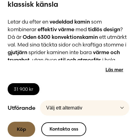
klassisk känsla
Letar du efter en
vedeldad kamin
som
kombinerar
effektiv värme
med
tidlös design
?
Då är
Oden 6300 konvektionskamin
ett utmärkt
val. Med sina täckta sidor och kraftiga stomme i
gjutjärn
sprider kaminen inte bara
värme och
trygghet
, utan även
stil och atmosfär
i hela
hemmet.
Läs mer
31 900
kr
Effektiv värmecirkulation med
Utförande
konvektion
Oden 6300 är utrustad med
konvektionssidor
Kontakta oss
Köp
som förbättrar luftcirkulationen och gör att