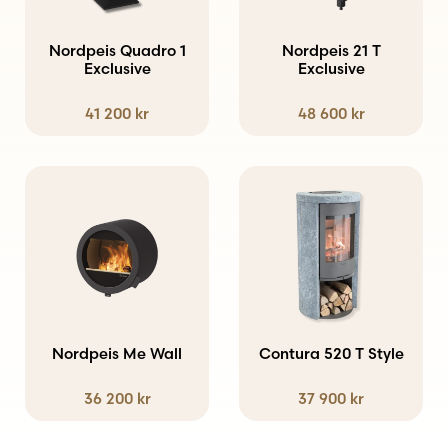
Nordpeis Quadro 1
Nordpeis 21 T
Exclusive
Exclusive
41 200
kr
48 600
kr
Den
Den
här
här
produkten
produkten
har
har
flera
flera
varianter.
varianter.
Nordpeis Me Wall
Contura 520 T Style
De
De
36 200
kr
37 900
kr
olika
olika
alternativen
alternativen