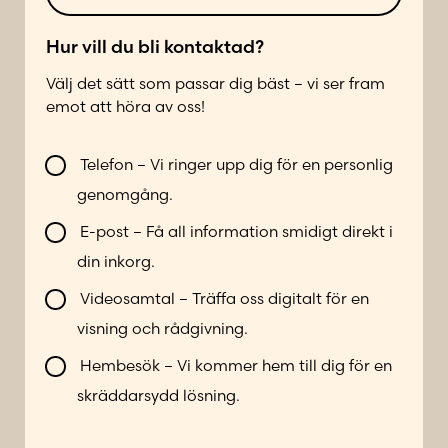
*
s
e
t
l
*
e
Hur vill du bli kontaktad?
f
Välj det sätt som passar dig bäst – vi ser fram
o
emot att höra av oss!
n
n
V
u
Telefon – Vi ringer upp dig för en personlig
i
m
genomgång.
l
m
l
e
E-post – Få all information smidigt direkt i
b
r
din inkorg.
l
*
i
Videosamtal – Träffa oss digitalt för en
k
visning och rådgivning.
o
n
Hembesök – Vi kommer hem till dig för en
t
skräddarsydd lösning.
a
k