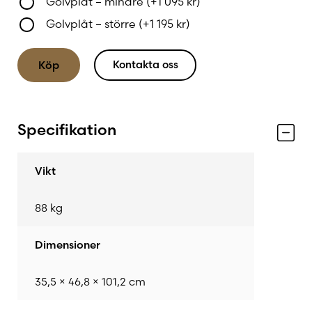
Golvplåt – mindre
(+
1 095
kr
)
Golvplåt – större
(+
1 195
kr
)
Kontakta oss
Köp
Specifikation
Vikt
88 kg
Dimensioner
35,5 × 46,8 × 101,2 cm