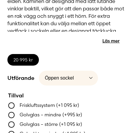
elden. Kaminen är designad med lätt lutande
vinklar baktill, vilket gör att den passar både mot
en rak vägg och snyggt i ett hörn. För extra
funktionalitet kan du välja mellan ett öppet
vedfack i sockeln eller en designad täcklucka,
vilket gör att kaminen enkelt anpassas efter din
Läs mer
inredning och dina behov.
20 995
kr
Utförande
Tillval
Friskluftssystem
(+
1 095
kr
)
Golvglas – mindre
(+
995
kr
)
Golvglas – större
(+
1 095
kr
)