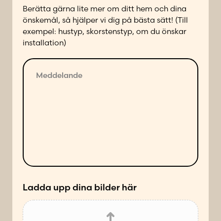
a
Berätta gärna lite mer om ditt hem och dina
d
önskemål, så hjälper vi dig på bästa sätt! (Till
p
exempel: hustyp, skorstenstyp, om du önskar
å
installation)
f
ö
M
l
e
j
d
a
d
n
e
d
l
e
a
s
n
ä
d
t
e
t
*
Ladda upp dina bilder här