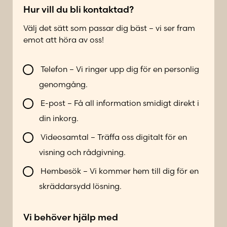
*
e
Hur vill du bli kontaktad?
f
Välj det sätt som passar dig bäst – vi ser fram
o
emot att höra av oss!
n
n
V
u
Telefon – Vi ringer upp dig för en personlig
i
m
genomgång.
l
m
l
e
E-post – Få all information smidigt direkt i
b
r
din inkorg.
l
*
i
Videosamtal – Träffa oss digitalt för en
k
visning och rådgivning.
o
n
Hembesök – Vi kommer hem till dig för en
t
skräddarsydd lösning.
a
k
Vi behöver hjälp med
t