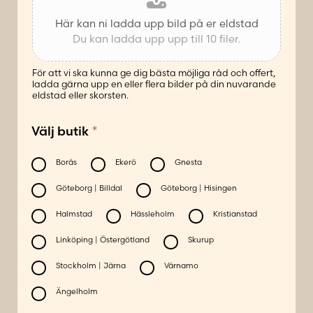
Här kan ni ladda upp bild på er eldstad
Du kan ladda upp upp till 10 filer.
För att vi ska kunna ge dig bästa möjliga råd och offert,
ladda gärna upp en eller flera bilder på din nuvarande
eldstad eller skorsten.
*
Välj butik
Borås
Ekerö
Gnesta
Göteborg | Billdal
Göteborg | Hisingen
Halmstad
Hässleholm
Kristianstad
Linköping | Östergötland
Skurup
Stockholm | Järna
Värnamo
Ängelholm