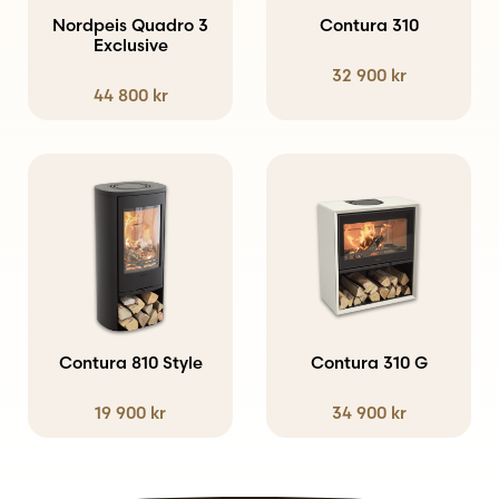
Nordpeis Quadro 3
Contura 310
Exclusive
32 900
kr
44 800
kr
Den
Den
här
här
produkten
produkten
har
har
flera
flera
varianter.
varianter.
Contura 810 Style
Contura 310 G
De
De
19 900
kr
34 900
kr
olika
olika
alternativen
alternativen
kan
kan