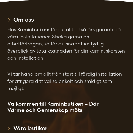
väljas
väljas
på
på
Om oss
produktsidan
produktsidan
Hos
Kaminbutiken
får du alltid två års garanti på
våra installationer. Skicka gärna en
offertförfrågan, så får du snabbt en tydlig
överblick av totalkostnaden för din kamin, skorsten
och installation.
Vi tar hand om allt från start till färdig installation
för att göra ditt val så enkelt och smidigt som
möjligt.
Välkommen till Kaminbutiken – Där
Värme och Gemenskap möts!
Våra butiker