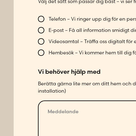
Välj det sätt som passar dig bäst – vi ser
V
ä
V
Telefon – Vi ringer upp dig för en p
l
i
j
E-post – Få all information smidigt dir
l
l
Videosamtal – Träffa oss digitalt för 
b
Hembesök – Vi kommer hem till dig f
l
i
Vi behöver hjälp med
k
o
Berätta gärna lite mer om ditt hem och di
n
installation)
t
M
a
e
k
d
t
d
a
e
d