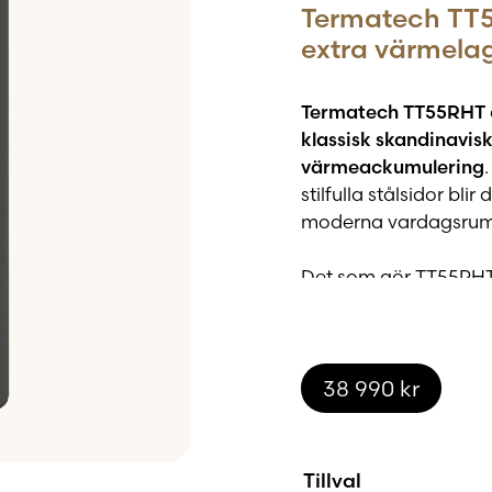
Termatech TT5
extra värmela
Termatech TT55RHT
klassisk skandinavis
värmeackumulering
stilfulla stålsidor bli
moderna vardagsrum ti
Det som gör TT55RHT
Powerstone
, en vär
timmar efter att elde
och lägre vedförbrukni
energieffektivt uppv
38 990
kr
Den stora eldstaden 
lugn och stämningsful
Tillval