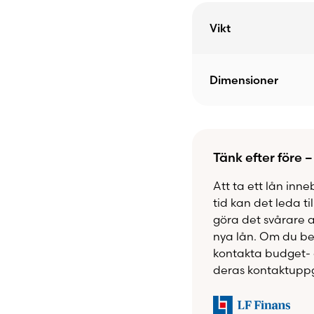
Vikt
Dimensioner
Tänk efter före –
Att ta ett lån inne
tid kan det leda ti
göra det svårare 
nya lån. Om du beh
kontakta budget- 
deras kontaktuppg