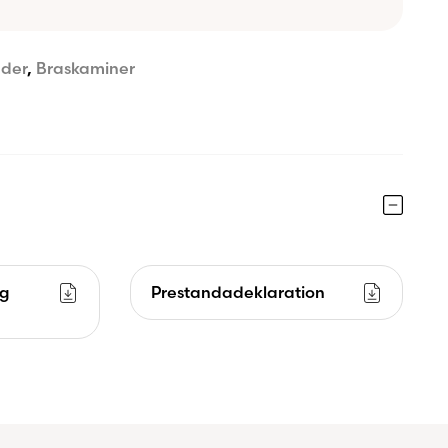
äder
,
Braskaminer
ng
Prestandadeklaration