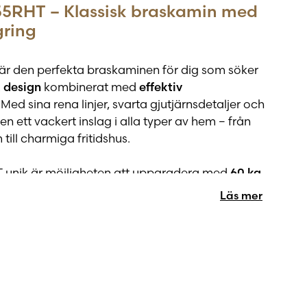
5RHT – Klassisk braskamin med
gring
är den perfekta braskaminen för dig som söker
k design
kombinerat med
effektiv
. Med sina rena linjer, svarta gjutjärnsdetaljer och
r den ett vackert inslag i alla typer av hem – från
ll charmiga fritidshus.
 unik är möjligheten att uppgradera med
60 kg
melagrande sten som bevarar och avger värme i
Läs mer
n slocknat. Resultatet?
Långvarig, behaglig värme
ng – perfekt för kallare vinterkvällar och
ärmda hem.
ger
generös insyn till lågorna
, vilket skapar en
l atmosfär. Enkel att hantera och byggd för