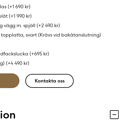
TT55RHT är en braskamin som förenar funktion,
glas
(+
1 690
kr
)
ett föredömligt sätt.
plåt
(+
1 990
kr
)
g vägg m. spjäll
(+
2 490
kr
)
r topplatta, svart (Krävs vid bakåtanslutning)
vedfackslucka
(+
695
kr
)
kg)
(+
4 490
kr
)
Kontakta oss
tion