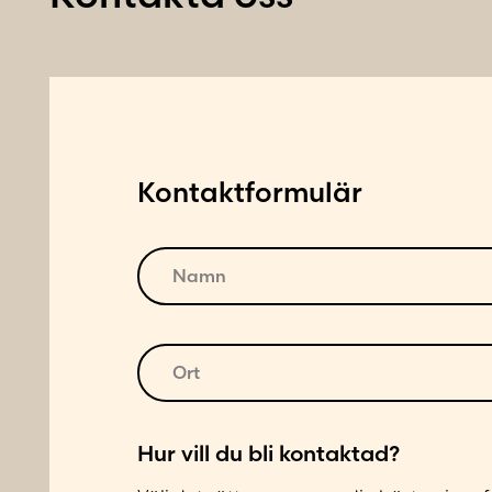
Kontaktformulär
N
a
m
n
1
O
*
L
r
a
t
d
*
Hur vill du bli kontaktad?
d
a