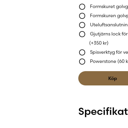
daglig användning –
Formskuret golv
form och komfort på 
Formskuren golv
Uteluftsanslutnin
Gjutjärns lock fö
(+
350
kr
)
Spisverktyg för 
Powerstone (60 
Köp
Specifika