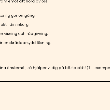
 fram emot att höra av oss!
t
o
s
r
*
n
*
*
n
ersonlig genomgång.
u
ekt i din inkorg.
m
m
en visning och rådgivning.
e
ör en skräddarsydd lösning.
r
*
na önskemål, så hjälper vi dig på bästa sätt! (Till exempe