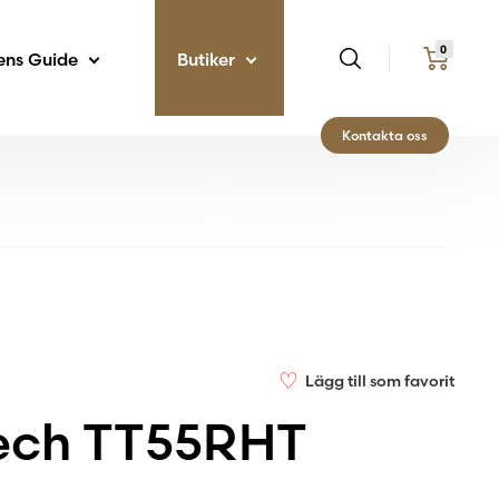
0
ens Guide
Butiker
Kontakta oss
♡
Lägg till som favorit
ech TT55RHT