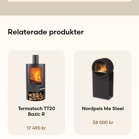
Relaterade produkter
Den
här
produkten
har
flera
varianter.
Termatech TT20
Nordpeis Me Steel
Bazic R
De
38 000
kr
olika
17 490
kr
alternativen