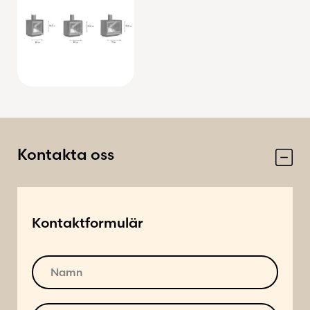
Kontakta oss
Kontaktformulär
N
a
m