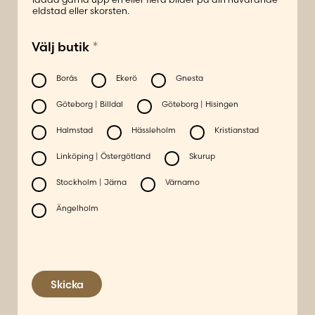
s
eldstad eller skorsten.
s
P
*
Välj butik
o
s
Borås
Ekerö
Gnesta
t
n
Göteborg | Billdal
Göteborg | Hisingen
u
Halmstad
Hässleholm
Kristianstad
m
m
Linköping | Östergötland
Skurup
e
r
Stockholm | Järna
Värnamo
*
Ängelholm
E
-
p
o
s
Skicka
t