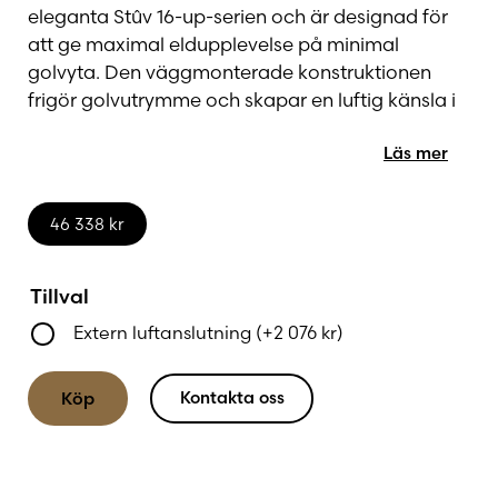
eleganta Stûv 16-up-serien och är designad för
att ge maximal eldupplevelse på minimal
golvyta. Den väggmonterade konstruktionen
frigör golvutrymme och skapar en luftig känsla i
rummet, samtidigt som det stora glaset ger en
Läs mer
fantastisk vy över lågorna.
Kaminen är utrustad med ett smart
46 338
kr
värmeåtervinningssystem som tar till vara på
värmen från rökgaserna, vilket ger en effektiv
Tillval
uppvärmning och optimal vedanvändning. Den
har en praktisk gångjärnsförsedd lucka som
Extern luftanslutning
(+
2 076
kr
)
endast öppnas vid påfyllning av ved – under drift
är luckan alltid stängd för bästa säkerhet och
Kontakta oss
Köp
prestanda.
Tekniska och praktiska fördelar: