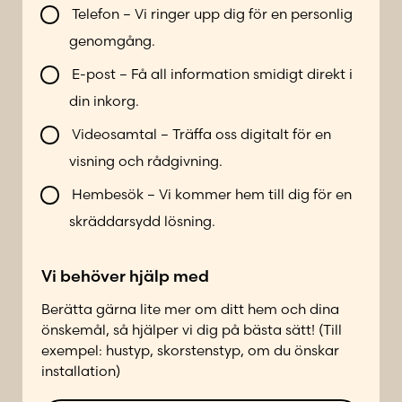
V
u
Telefon – Vi ringer upp dig för en personlig
i
m
genomgång.
l
m
l
e
E-post – Få all information smidigt direkt i
b
r
din inkorg.
l
*
i
Videosamtal – Träffa oss digitalt för en
k
visning och rådgivning.
o
n
Hembesök – Vi kommer hem till dig för en
t
skräddarsydd lösning.
a
k
Vi behöver hjälp med
t
a
Berätta gärna lite mer om ditt hem och dina
d
önskemål, så hjälper vi dig på bästa sätt! (Till
p
exempel: hustyp, skorstenstyp, om du önskar
å
installation)
f
ö