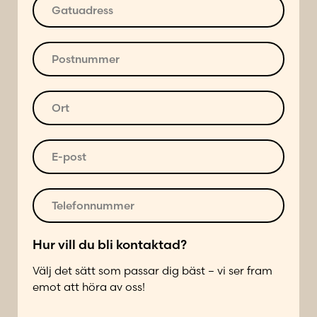
n
G
*
a
t
u
P
a
o
d
s
r
t
O
e
n
r
s
u
t
s
m
*
E
*
m
-
e
p
r
o
T
*
s
e
t
l
*
e
Hur vill du bli kontaktad?
f
Välj det sätt som passar dig bäst – vi ser fram
o
emot att höra av oss!
n
n