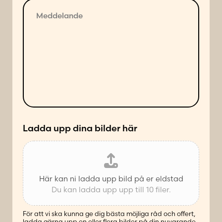
M
l
e
j
d
a
d
n
e
d
l
e
a
s
n
ä
d
t
e
t
*
*
Ladda upp dina bilder här
G
a
t
u
Här kan ni ladda upp bild på er eldstad
a
Du kan ladda upp upp till 10 filer.
d
r
e
För att vi ska kunna ge dig bästa möjliga råd och offert,
ladda gärna upp en eller flera bilder på din nuvarande