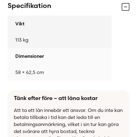
Specifikation
Passar vedträn upp till
33 cm
Väggmonterad design som frigör golvyta och
Vikt
skapar rymd
Stort frontglas för en klar och vacker vy över
elden
113 kg
Dubbel förbränning som ger högre
verkningsgrad och mindre aska
Dimensioner
Endast en reglagekontroll för att justera alla tre
lufttillförselnivåer
58 × 62,5 cm
Energieffektiv och miljövänlig vedeldning
Med
Stûv 16-up 58
får du en kamin som
kombinerar modern design, hög effektivitet och
Tänk efter före – att låna kostar
smarta funktioner – perfekt för mindre bostäder,
fritidshus eller som en stilfull värmekälla i
Att ta ett lån innebär ett ansvar. Om du inte kan
hemmets hjärta.
betala tillbaka i tid kan det leda till en
betalningsanmärkning, vilket i sin tur kan göra
det svårare att hyra bostad, teckna