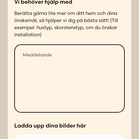
Vi behöver hjälp med
t
a
Berätta gärna lite mer om ditt hem och dina
d
önskemål, så hjälper vi dig på bästa sätt! (Till
p
exempel: hustyp, skorstenstyp, om du önskar
å
installation)
f
ö
M
l
e
j
d
a
d
n
e
d
l
e
a
s
n
ä
d
t
e
t
*
Ladda upp dina bilder här