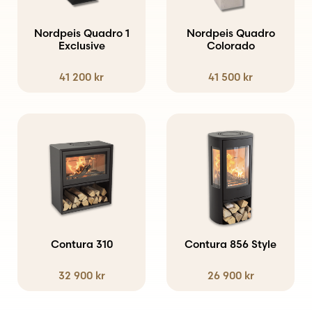
Nordpeis Quadro 1
Nordpeis Quadro
Exclusive
Colorado
41 200
kr
41 500
kr
Den
här
produkten
har
flera
varianter.
Contura 310
Contura 856 Style
De
32 900
kr
26 900
kr
olika
alternativen