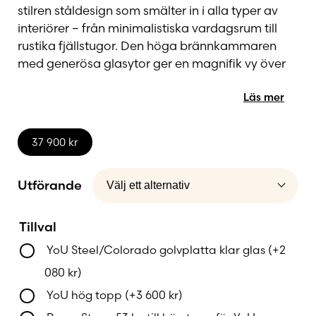
stilren ståldesign som smälter in i alla typer av
interiörer – från minimalistiska vardagsrum till
rustika fjällstugor. Den höga brännkammaren
med generösa glasytor ger en magnifik vy över
lågorna, samtidigt som den tar upp
Läs mer
förvånansvärt lite golvyta.
Med rundade hörn och rena linjer kombinerar
37 900
kr
YoU Steel form och funktion i perfekt balans.
Tack vare Nordpeis SmartFire-teknik får du en
Utförande
jämn, ren och energieffektiv eldning. Den
självlåsande luckan och den integrerade
asklådan gör kaminen enkel och trygg att
Tillval
använda – varje dag.
YoU Steel/Colorado golvplatta klar glas
(+
2
080
kr
)
För dig som vill behålla värmen längre finns även
YoU hög topp
(+
3 600
kr
)
möjlighet att uppgradera med en hög topp fylld