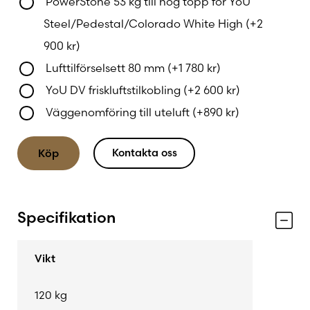
med värmelagrande PowerStone™.
PowerStone 53 kg till hög topp för YoU
Steel/Pedestal/Colorado White High
(+
2
YoU Steel är valet för dig som söker en
900
kr
)
designkamin med stor eldbild, hög funktionalitet
Lufttilförselsett 80 mm
(+
1 780
kr
)
och modern karaktär – där varje detalj är
YoU DV friskluftstilkobling
(+
2 600
kr
)
genomtänkt för både komfort och stil.
Väggenomföring till uteluft
(+
890
kr
)
Kontakta oss
Köp
Specifikation
Vikt
120 kg