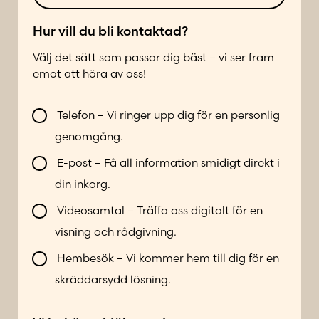
t
l
*
e
Hur vill du bli kontaktad?
f
Välj det sätt som passar dig bäst – vi ser fram
o
emot att höra av oss!
n
n
V
u
Telefon – Vi ringer upp dig för en personlig
i
m
genomgång.
l
m
l
e
E-post – Få all information smidigt direkt i
b
r
din inkorg.
l
*
i
Videosamtal – Träffa oss digitalt för en
k
visning och rådgivning.
o
n
Hembesök – Vi kommer hem till dig för en
t
skräddarsydd lösning.
a
k