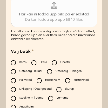
Här kan ni ladda upp bild på er eldstad
Du kan ladda upp upp till 10 filer.
För att vi ska kunna ge dig bästa möjliga råd och offert,
ladda gärna upp en eller flera bilder på din nuvarande
eldstad eller skorsten.
*
*
Välj butik
h
ä
r
Borås
Ekerö
Gnesta
b
Göteborg | Billdal
Göteborg | Hisingen
u
t
Halmstad
Hässleholm
Kristianstad
i
Linköping | Östergötland
Skurup
k
Stockholm | Järna
Värnamo
Ängelholm