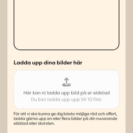
d
a
d
n
e
d
l
e
a
s
n
ä
d
t
e
t
*
Ladda upp dina bilder här
Här kan ni ladda upp bild på er eldstad
Du kan ladda upp upp till 10 filer.
För att vi ska kunna ge dig bästa möjliga råd och offert,
ladda gärna upp en eller flera bilder på din nuvarande
eldstad eller skorsten.