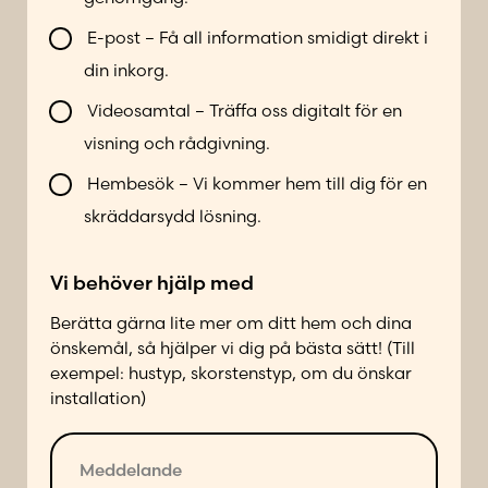
l
m
l
e
E-post – Få all information smidigt direkt i
b
r
din inkorg.
l
*
i
Videosamtal – Träffa oss digitalt för en
k
visning och rådgivning.
o
n
Hembesök – Vi kommer hem till dig för en
t
skräddarsydd lösning.
a
k
Vi behöver hjälp med
t
a
Berätta gärna lite mer om ditt hem och dina
d
önskemål, så hjälper vi dig på bästa sätt! (Till
p
exempel: hustyp, skorstenstyp, om du önskar
å
installation)
f
ö
M
l
e
j