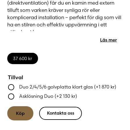
(direktventilation) får du en kamin med extern
tilluft som varken kräver synliga rör eller
komplicerad installation – perfekt för dig som vill
ha en stilren och effektiv uppvärmning i ett
välisolerat hem.
Läs mer
Kaminens stora glaslucka bjuder på en klar vy
över lågorna, medan den praktiska
37 600
kr
förvaringsluckan i underdelen ger ett rent och
enhetligt uttryck. Duo 5 DV är både ett blickfång
och en smart värmekälla som passar perfekt i
Tillval
moderna miljöer.
Duo 2/4/5/6 golvplatta klart glas
(+
1 870
kr
)
Asklösning Duo
(+
2 130
kr
)
Kontakta oss
Köp