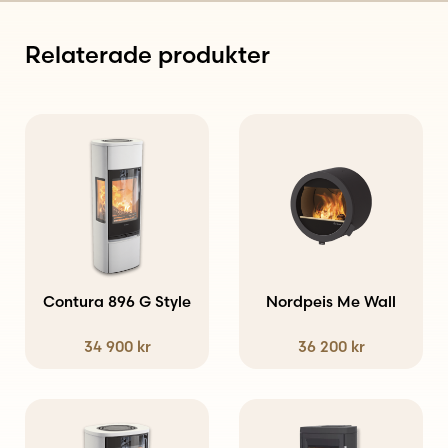
Relaterade produkter
Den
Den
här
här
produkten
produkten
har
har
flera
flera
varianter.
varianter.
Contura 896 G Style
Nordpeis Me Wall
De
De
34 900
kr
36 200
kr
olika
olika
alternativen
alternativen
kan
kan
Den
väljas
väljas