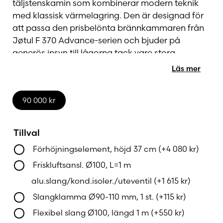
täljstenskamin som kombinerar modern teknik
med klassisk värmelagring. Den är designad för
att passa den prisbelönta brännkammaren från
Jøtul F 370 Advance-serien och bjuder på
generös insyn till lågorna tack vare stora
sidoglas. Resultatet är en stilren eldstad som
Läs mer
förhöjer både stämningen och värmeeffekten i
ditt hem.
90 000
kr
Med sin runda form och naturliga täljsten blir
Jøtul FS 162 Advance ett vackert inslag i både
Tillval
moderna och traditionella miljöer. Kaminen finns
Förhöjningselement, höjd 37 cm
(+
4 080
kr
)
i två olika höjder – 158 cm och 195 cm – så att du
Friskluftsansl. Ø100, L=1 m
kan anpassa den efter rummets utformning och
dina önskemål.
alu.slang/kond.isoler./uteventil
(+
1 615
kr
)
Slangklamma Ø90-110 mm, 1 st.
(+
115
kr
)
Det som gör denna eldstad unik är den
Flexibel slang Ø100, längd 1 m
(+
550
kr
)
integrerade ventilen i ovandelen. När ventilen är