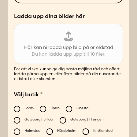
e
t
*
Ladda upp dina bilder här
Här kan ni ladda upp bild på er eldstad
Du kan ladda upp upp till 10 filer.
För att vi ska kunna ge dig bästa möjliga råd och offert,
ladda gärna upp en eller flera bilder på din nuvarande
eldstad eller skorsten.
*
Välj butik
Borås
Ekerö
Gnesta
Göteborg | Billdal
Göteborg | Hisingen
Halmstad
Hässleholm
Kristianstad