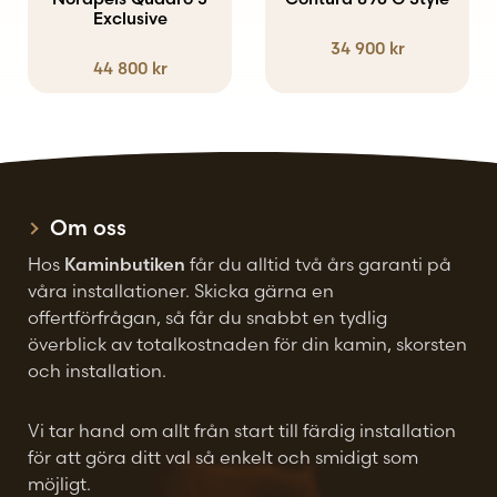
Exclusive
De
34 900
kr
olika
44 800
kr
alternativen
kan
väljas
på
produktsidan
Om oss
Hos
Kaminbutiken
får du alltid två års garanti på
våra installationer. Skicka gärna en
offertförfrågan, så får du snabbt en tydlig
överblick av totalkostnaden för din kamin, skorsten
och installation.
Vi tar hand om allt från start till färdig installation
för att göra ditt val så enkelt och smidigt som
möjligt.