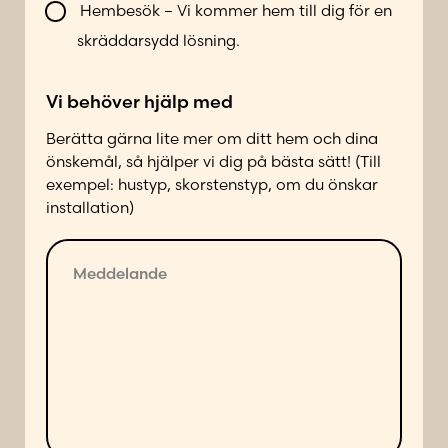
n
Hembesök – Vi kommer hem till dig för en
t
skräddarsydd lösning.
a
k
Vi behöver hjälp med
t
a
Berätta gärna lite mer om ditt hem och dina
d
önskemål, så hjälper vi dig på bästa sätt! (Till
p
exempel: hustyp, skorstenstyp, om du önskar
å
installation)
f
ö
M
l
e
j
d
a
d
n
e
d
l
e
a
s
n
ä
d
t