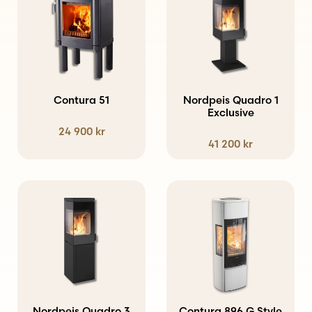
Contura 51
Nordpeis Quadro 1
Exclusive
24 900
kr
41 200
kr
Den
här
produkten
har
flera
varianter.
Nordpeis Quadro 3
Contura 896 G Style