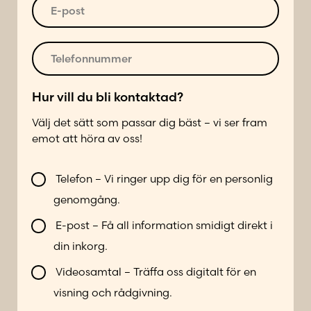
s
m
*
E
*
m
-
e
p
r
o
T
*
s
e
t
l
*
e
Hur vill du bli kontaktad?
f
Välj det sätt som passar dig bäst – vi ser fram
o
emot att höra av oss!
n
n
V
u
Telefon – Vi ringer upp dig för en personlig
i
m
genomgång.
l
m
l
e
E-post – Få all information smidigt direkt i
b
r
din inkorg.
l
*
i
Videosamtal – Träffa oss digitalt för en
k
visning och rådgivning.
o